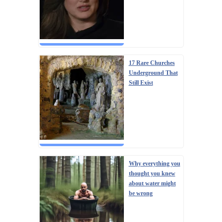
17 Rare Churches
Underground That
Still Exist
Why everything you
thought you knew
about water might
be wrong