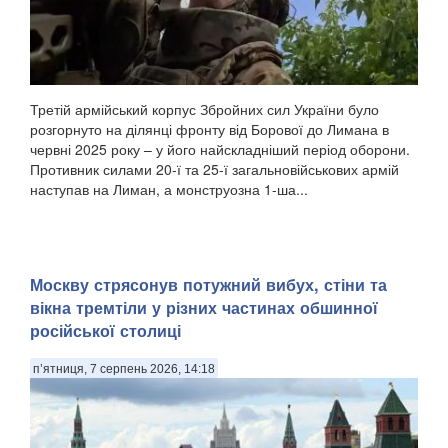
Третій армійський корпус Збройних сил України було
розгорнуто на ділянці фронту від Борової до Лимана в
червні 2025 року – у його найскладніший період оборони.
Противник силами 20-ї та 25-ї загальновійськових армій
наступав на Лиман, а монструозна 1-ша...
Москву стрясонув потужний вибух, стіни та
вікна тремтіли у різних частинах обшинної
російської столиці
п’ятниця, 7 серпень 2026, 14:18