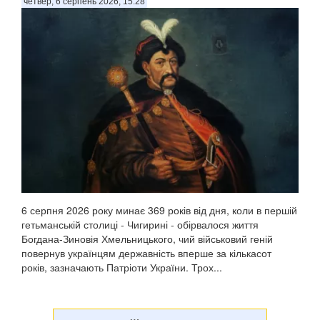
четвер, 6 серпень 2026, 15:28
6 серпня 2026 року минає 369 років від дня, коли в першій
гетьманській столиці - Чигирині - обірвалося життя
Богдана-Зиновія Хмельницького, чий військовий геній
повернув українцям державність вперше за кількасот
років, зазначають Патріоти України. Трох...