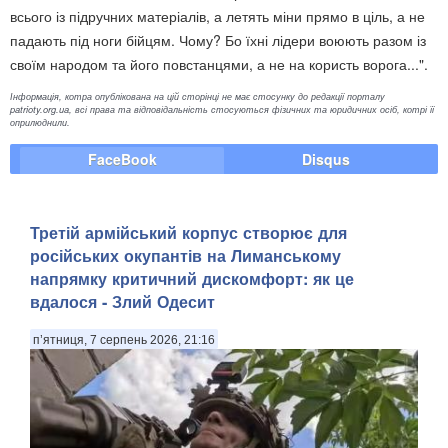
всього із підручних матеріалів, а летять міни прямо в ціль, а не
падають під ноги бійцям. Чому? Бо їхні лідери воюють разом із
своїм народом та його повстанцями, а не на користь ворога...".
Інформація, котра опублікована на цій сторінці не має стосунку до редакції порталу
patrioty.org.ua, всі права та відповідальність стосуються фізичних та юридичних осіб, котрі її
оприлюднили.
FaceBook
Disqus
Третій армійський корпус створює для
російських окупантів на Лиманському
напрямку критичний дискомфорт: як це
вдалося - Злий Одесит
п’ятниця, 7 серпень 2026, 21:16