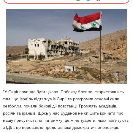
"У Сирії починає бути цікаво. Поблизу Алеппо, скориставшись
тим, що Ізраїль відтягнув із Сирії та розгромив основні сили
хезболли, почали бойові дії повстанці. Громлять асадівців,
росіян та іранців. Щось у нас Буданов не спішить кричати про
нашу присутність чи підтримку, це ж не туареги, яких пов'язують
з ІДІЛ, це переважно представники демократичної опозиції.