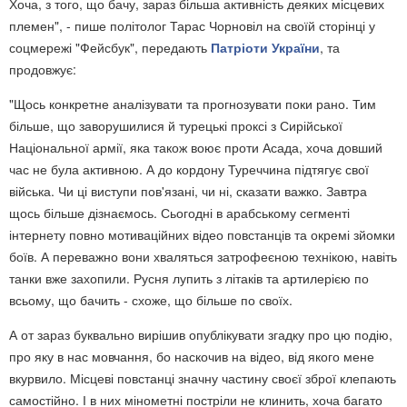
Хоча, з того, що бачу, зараз більша активність деяких місцевих
племен", - пише політолог Тарас Чорновіл на своїй сторінці у
соцмережі "Фейсбук", передають
Патріоти України
, та
продовжує:
"Щось конкретне аналізувати та прогнозувати поки рано. Тим
більше, що заворушилися й турецькі проксі з Сирійської
Національної армії, яка також воює проти Асада, хоча довший
час не була активною. А до кордону Туреччина підтягує свої
війська. Чи ці виступи пов'язані, чи ні, сказати важко. Завтра
щось більше дізнаємось. Сьогодні в арабському сегменті
інтернету повно мотиваційних відео повстанців та окремі зйомки
боїв. А переважно вони хваляться затрофеєною технікою, навіть
танки вже захопили. Русня лупить з літаків та артилерією по
всьому, що бачить - схоже, що більше по своїх.
А от зараз буквально вирішив опублікувати згадку про цю подію,
про яку в нас мовчання, бо наскочив на відео, від якого мене
вкурвило. Місцеві повстанці значну частину своєї зброї клепають
самостійно. І в них мінометні постріли не клинить, хоча багато