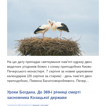
На цю дату припадає святкування пам'яті одразу двох
видатних угодників божих з сонму приподобних Києво-
Печерського монастиря. 7 серпня за новим церковним
календарем (20 серпня за старим) - день пам'яті двох
преподобних, Пимена Багатохворобливого, Печер...
Уроки Богдана. До 369-ї річниці смерті
засновника Козацької держави