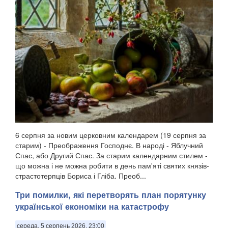
6 серпня за новим церковним календарем (19 серпня за
старим) - Преображення Господнє. В народі - Яблучний
Спас, або Другий Спас. За старим календарним стилем -
що можна і не можна робити в день пам'яті святих князів-
страстотерпців Бориса і Гліба. Преоб...
Три помилки, які перетворять план порятунку
української економіки на катастрофу
середа, 5 серпень 2026, 23:00