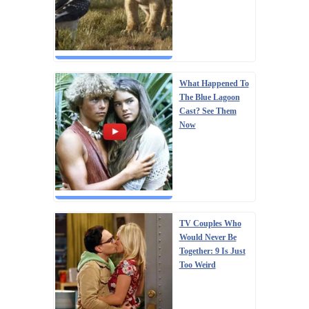
What Happened To
The Blue Lagoon
Cast? See Them
Now
TV Couples Who
Would Never Be
Together: 9 Is Just
Too Weird