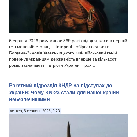
6 серпня 2026 року минає 369 років від дня, коли в першій
гетьманській столиці - Чигирині - обірвалося життя
Богдана-Зиновія Хмельницького, чий військовий геній
повернув українцям державність вперше за кількасот
років, зазначають Патріоти України. Трох...
Ракетний підрозділ КНДР на підступах до
України: Чому KN-23 стали для нашої країни
небезпечнішими
четвер, 6 серпень 2026, 9:23