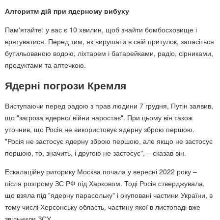
Алгоритм дій при ядерному вибуху
Пам'ятайте: у вас є 10 хвилин, щоб знайти бомбосховище і
врятуватися. Перед тим, як вирушати в свій притулок, запасіться
бутильованою водою, ліхтарем і батарейками, радіо, сірниками,
продуктами та аптечкою.
Ядерні погрози Кремля
Виступаючи перед радою з прав людини 7 грудня, Путін заявив,
що "загроза ядерної війни наростає". При цьому він також
уточнив, що Росія не використовує ядерну зброю першою.
"Росія не застосує ядерну зброю першою, але якщо не застосує
першою, то, значить, і другою не застосує", – сказав він.
Ескалаційну риторику Москва почала у вересні 2022 року –
після розгрому ЗС РФ під Харковом. Тоді Росія стверджувала,
що взяла під "ядерну парасольку" і окуповані частини України, в
тому числі Херсонську область, частину якої в листопаді вже
звільнили ЗСУ.