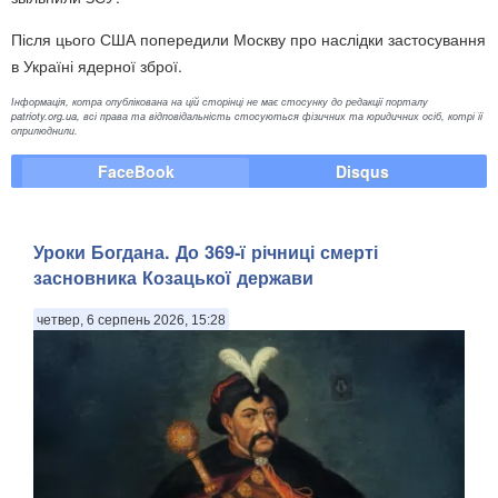
Після цього США попередили Москву про наслідки застосування
в Україні ядерної зброї.
Інформація, котра опублікована на цій сторінці не має стосунку до редакції порталу
patrioty.org.ua, всі права та відповідальність стосуються фізичних та юридичних осіб, котрі її
оприлюднили.
FaceBook
Disqus
Уроки Богдана. До 369-ї річниці смерті
засновника Козацької держави
четвер, 6 серпень 2026, 15:28