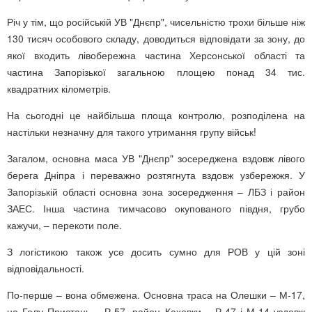
Річ у тім, що російській УВ "Днєпр", чисельністю трохи більше ніж
130 тисяч особового складу, доводиться відповідати за зону, до
якої входить лівобережна частина Херсонської області та
частина Запорізької загальною площею понад 34 тис.
квадратних кілометрів.
На сьогодні це найбільша площа контролю, розподілена на
настільки незначну для такого утримання групу військ!
Загалом, основна маса УВ "Днєпр" зосереджена вздовж лівого
берега Дніпра і переважно розтягнута вздовж узбережжя. У
Запорізькій області основна зона зосередження – ЛБЗ і район
ЗАЕС. Інша частина тимчасово окупованого півдня, грубо
кажучи, – перекоти поле.
З логістикою також усе досить сумно для РОВ у цій зоні
відповідальності.
По-перше – вона обмежена. Основна траса на Олешки – М-17,
на Голу Пристань – Р-57, район Каховки – Р-47 і М-14 уздовж