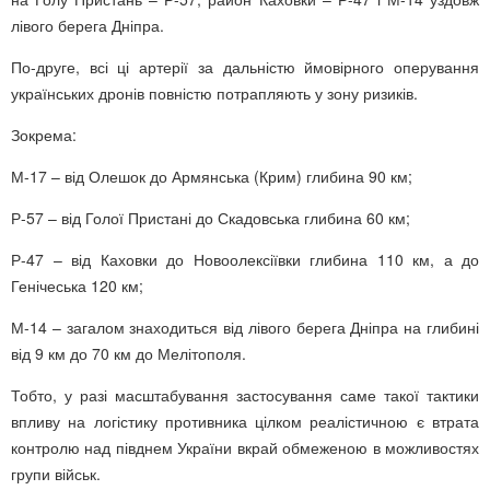
лівого берега Дніпра.
По-друге, всі ці артерії за дальністю ймовірного оперування
українських дронів повністю потрапляють у зону ризиків.
Зокрема:
М-17 – від Олешок до Армянська (Крим) глибина 90 км;
Р-57 – від Голої Пристані до Скадовська глибина 60 км;
Р-47 – від Каховки до Новоолексіївки глибина 110 км, а до
Генічеська 120 км;
М-14 – загалом знаходиться від лівого берега Дніпра на глибині
від 9 км до 70 км до Мелітополя.
Тобто, у разі масштабування застосування саме такої тактики
впливу на логістику противника цілком реалістичною є втрата
контролю над півднем України вкрай обмеженою в можливостях
групи військ.