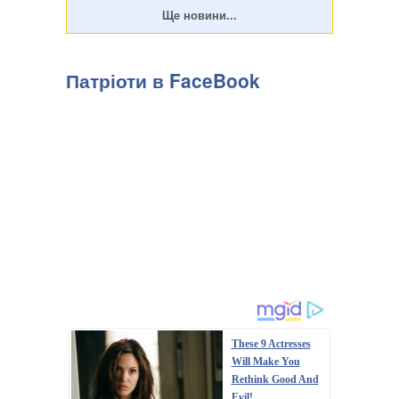
Патріоти в FaceBook
These 9 Actresses
Will Make You
Rethink Good And
Evil!