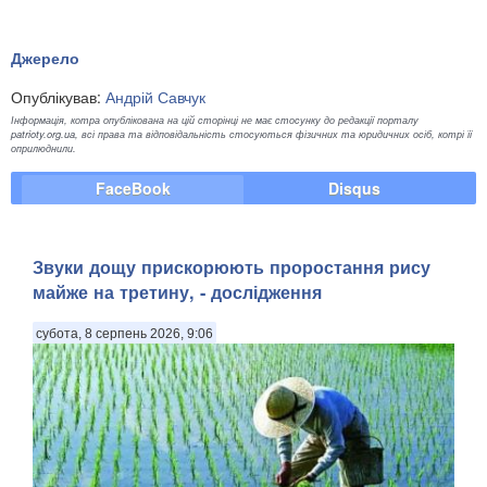
Джерело
Опублікував:
Андрій Савчук
Інформація, котра опублікована на цій сторінці не має стосунку до редакції порталу
patrioty.org.ua, всі права та відповідальність стосуються фізичних та юридичних осіб, котрі її
оприлюднили.
FaceBook
Disqus
Звуки дощу прискорюють проростання рису
майже на третину, - дослідження
субота, 8 серпень 2026, 9:06