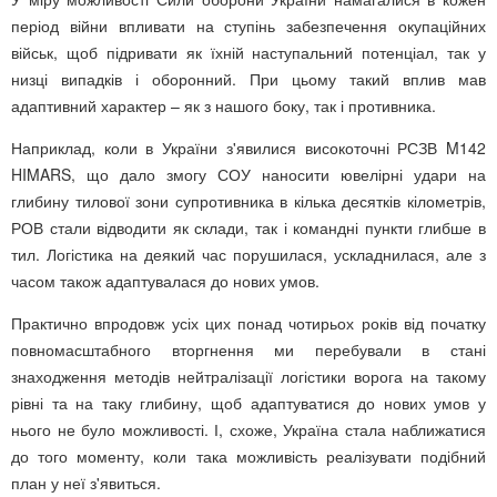
період війни впливати на ступінь забезпечення окупаційних
військ, щоб підривати як їхній наступальний потенціал, так у
низці випадків і оборонний. При цьому такий вплив мав
адаптивний характер – як з нашого боку, так і противника.
Наприклад, коли в України з'явилися високоточні РСЗВ M142
HIMARS, що дало змогу СОУ наносити ювелірні удари на
глибину тилової зони супротивника в кілька десятків кілометрів,
РОВ стали відводити як склади, так і командні пункти глибше в
тил. Логістика на деякий час порушилася, ускладнилася, але з
часом також адаптувалася до нових умов.
Практично впродовж усіх цих понад чотирьох років від початку
повномасштабного вторгнення ми перебували в стані
знаходження методів нейтралізації логістики ворога на такому
рівні та на таку глибину, щоб адаптуватися до нових умов у
нього не було можливості. І, схоже, Україна стала наближатися
до того моменту, коли така можливість реалізувати подібний
план у неї з'явиться.