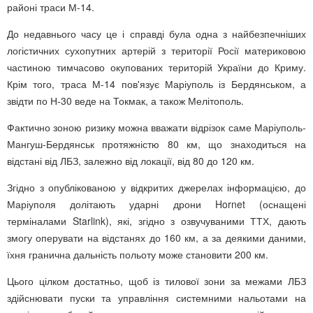
районі траси М-14.
До недавнього часу це і справді була одна з найбезпечніших
логістичних сухопутних артерій з території Росії материковою
частиною тимчасово окупованих територій України до Криму.
Крім того, траса М-14 пов'язує Маріуполь із Бердянськом, а
звідти по Н-30 веде на Токмак, а також Мелітополь.
Фактично зоною ризику можна вважати відрізок саме Маріуполь-
Мангуш-Бердянськ протяжністю 80 км, що знаходиться на
відстані від ЛБЗ, залежно від локації, від 80 до 120 км.
Згідно з опублікованою у відкритих джерелах інформацією, до
Маріуполя долітають ударні дрони Hornet (оснащені
терміналами Starlink), які, згідно з озвучуваними ТТХ, дають
змогу оперувати на відстанях до 160 км, а за деякими даними,
їхня гранична дальність польоту може становити 200 км.
Цього цілком достатньо, щоб із тилової зони за межами ЛБЗ
здійснювати пуски та управління системними нальотами на