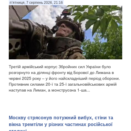
п’ятниця, 7 серпень 2026, 21:16
Третій армійський корпус Збройних сил України було
розгорнуто на ділянці фронту від Борової до Лимана в
червні 2025 року – у його найскладніший період оборони.
Противник силами 20-ї та 25-ї загальновійськових армій
наступав на Лиман, а монструозна 1-ша...
Москву стрясонув потужний вибух, стіни та
вікна тремтіли у різних частинах російської
столиці