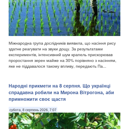
Міжнародна група дослідників виявила, що насіння рису
здатне реагувати на звуки дощу. За результатами
експериментів, інтенсивний шум крапель прискорював
проростання зерен майже на 30% порівняно з насінням,
яке не піддавалося такому впливу, передають Па...
Народні прикмети на 8 серпня. Що українці
спрадавна робили на Мирона Вітрогона, аби
примножити своє щастя
субота, 8 серпень 2026, 7:07