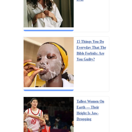
15 Things You Do
Everyday That The
Bible Forbids: Are
You Guilty?
Tallest Women On
Earth — Their
Height Is Jaw-
Dropping