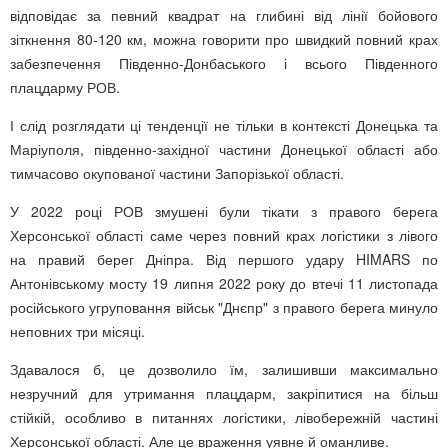
відповідає за певний квадрат на глибині від лінії бойового
зіткнення 80-120 км, можна говорити про швидкий повний крах
забезпечення Південно-Донбаського і всього Південного
плацдарму РОВ.
І слід розглядати ці тенденції не тільки в контексті Донецька та
Маріуполя, південно-західної частини Донецької області або
тимчасово окупованої частини Запорізької області.
У 2022 році РОВ змушені були тікати з правого берега
Херсонської області саме через повний крах логістики з лівого
на правий берег Дніпра. Від першого удару HIMARS по
Антонівському мосту 19 липня 2022 року до втечі 11 листопада
російського угруповання військ "Днєпр" з правого берега минуло
неповних три місяці.
Здавалося б, це дозволило їм, залишивши максимально
незручний для утримання плацдарм, закріпитися на більш
стійкій, особливо в питаннях логістики, лівобережній частині
Херсонської області. Але це враження уявне й оманливе.