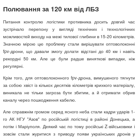
Полювання за 120 км від ЛБЗ
Питання контролю логістики противника досить довгий час
зустрічало перепону у вигляді технічних і технологічних
можливостей виходу на межі тилової глибини в 15-20 кілометрів.
Значною мірою цю проблему стали вирішувати оптоволоконні
fpv-дрони, що давали змогу долати відстані до 40 км і навіть
рекордні 50 км. Але це були радше виняткові випадки, ніж
регулярні.
Крім того, для оптоволоконного fpv-дрона, вимушеного тягнути
за собою хвіст із кількох десятків кілометрів крихкого матеріалу,
виникала не тільки загроза бути збитим, а й отримати обрив
каналу через пошкодження кабелю.
Але справжнім громом серед ясного неба стали кадри ударів 1-
го АК НГУ "Азов" по російській логістиці в районі Донецька, а
потім і Маріуполя. Деякий час по тому російські Z-військовики і
зовсім стали журитися з приводу появи українських дронів у