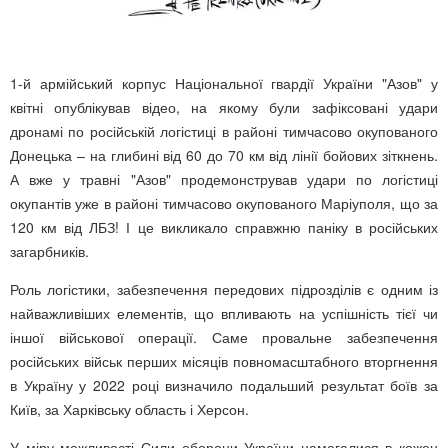
1-й армійський корпус Національної гвардії України "Азов" у
квітні опублікував відео, на якому були зафіксовані удари
дронамі по російській логістиці в районі тимчасово окупованого
Донецька – на глибині від 60 до 70 км від лінії бойових зіткнень.
А вже у травні "Азов" продемонстрував удари по логістиці
окупантів уже в районі тимчасово окупованого Маріуполя, що за
120 км від ЛБЗ! І це викликало справжню паніку в російських
загарбників.
Роль логістики, забезпечення передових підрозділів є одним із
найважливіших елементів, що впливають на успішність тієї чи
іншої військової операції. Саме провальне забезпечення
російських військ перших місяців повномасштабного вторгнення
в Україну у 2022 році визначило подальший результат боїв за
Київ, за Харківську область і Херсон.
У міру можливості Сили оборони України намагалися в кожен