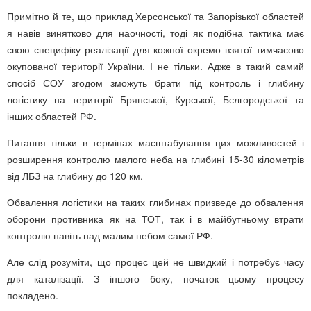
Примітно й те, що приклад Херсонської та Запорізької областей
я навів винятково для наочності, тоді як подібна тактика має
свою специфіку реалізації для кожної окремо взятої тимчасово
окупованої території України. І не тільки. Адже в такий самий
спосіб СОУ згодом зможуть брати під контроль і глибину
логістику на території Брянської, Курської, Бєлгородської та
інших областей РФ.
Питання тільки в термінах масштабування цих можливостей і
розширення контролю малого неба на глибині 15-30 кілометрів
від ЛБЗ на глибину до 120 км.
Обвалення логістики на таких глибинах призведе до обвалення
оборони противника як на ТОТ, так і в майбутньому втрати
контролю навіть над малим небом самої РФ.
Але слід розуміти, що процес цей не швидкий і потребує часу
для каталізації. З іншого боку, початок цьому процесу
покладено.