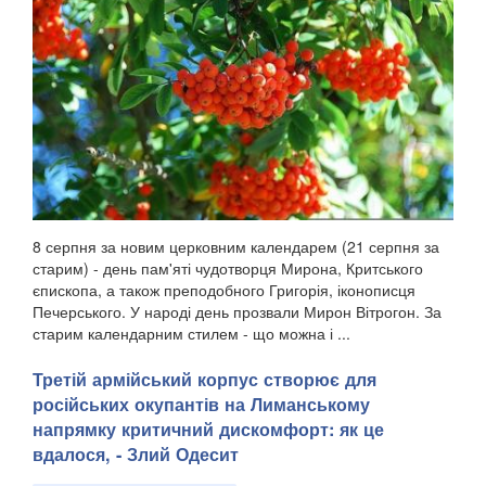
8 серпня за новим церковним календарем (21 серпня за
старим) - день пам'яті чудотворця Мирона, Критського
єпископа, а також преподобного Григорія, іконописця
Печерського. У народі день прозвали Мирон Вітрогон. За
старим календарним стилем - що можна і ...
Третій армійський корпус створює для
російських окупантів на Лиманському
напрямку критичний дискомфорт: як це
вдалося, - Злий Одесит