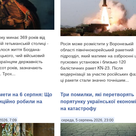
ку минає 369 років від
ій гетьманській столиці -
Росія може розмістити у Воронезькій
алося життя Богдана-
області північнокорейський ракетний
цького, чий військовий
підрозділ, який матиме на озброєнні 
українцям державність
пускових установок і близько 120
сот років, зазначають
балістичних ракет KN-23. Після
 Трох...
модернізації за участю російських фах
ці ракети стали значно точнішим...
мети на 6 серпня: Що
Три помилки, які перетворять
диційно робили на
порятунку української економ
на катастрофу
2026, 7:09
середа, 5 серпень 2026, 23:00