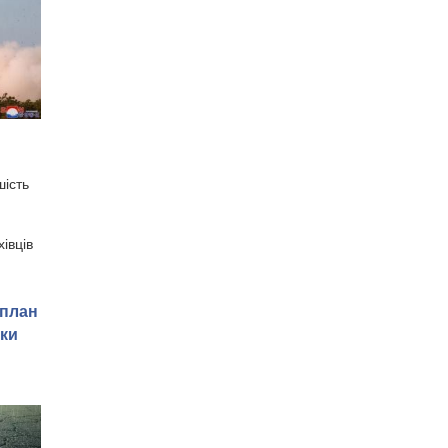
шість
івців
 план
іки