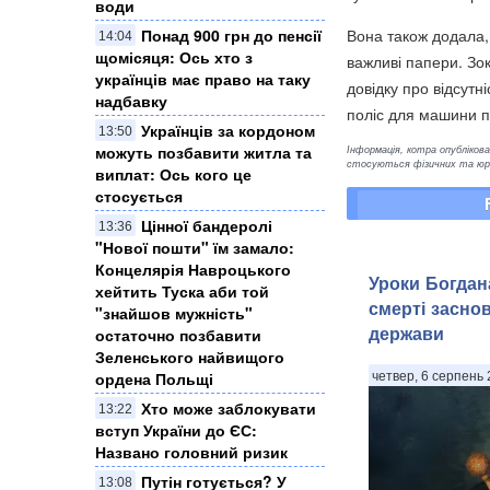
води
Понад 900 грн до пенсії
Вона також додала, 
14:04
щомісяця: Ось хто з
важливі папери. Зок
українців має право на таку
довідку про відсутн
надбавку
поліс для машини 
Українців за кордоном
13:50
можуть позбавити житла та
Інформація, котра опублікован
стосуються фізичних та юрид
виплат: Ось кого це
стосується
Цінної бандеролі
13:36
"Нової пошти" їм замало:
Концелярія Навроцького
Уроки Богдана
хейтить Туска аби той
смерті засно
"знайшов мужність"
держави
остаточно позбавити
Зеленського найвищого
ордена Польщі
четвер, 6 серпень 
Хто може заблокувати
13:22
вступ України до ЄС:
Названо головний ризик
Путін готується? У
13:08