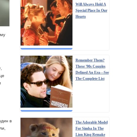
Will Always Hold A
Special Place In Our
Hearts
ому
Remember Them?
These '90s Couples
,
Defined An Era—See
 це
The Complete List
м
один в
The Adorable Model
ли,
For Simba In The
Lion King Remake