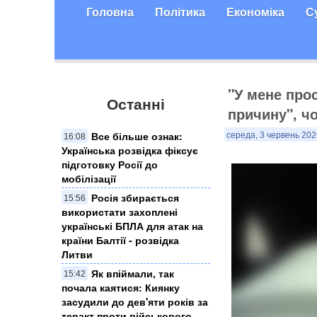
Головна
Політика
Економіка
С
"У мене прос
Останні
причину", ч
Все більше ознак:
середа, 3 червень 202
16:08
Українська розвідка фіксує
підготовку Росії до
мобілізації
Росія збирається
15:56
використати захоплені
українські БПЛА для атак на
країни Балтії - розвідка
Литви
Як впіймали, так
15:42
почала каятися: Киянку
засудили до дев'яти років за
теракт проти військового