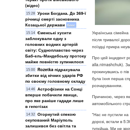
(відео)
Уроки Богдана. До 369-ї
15:28
річниці смерті засновника
Козацької держави
Блог
Єменські хусити
Українська сімейна
15:14
заблокували одну з
після тривалої доро
головних водних артерій
поїздці прикра неу
світу: Судноплавство через
Баб-ель-Мандебську протоку
Про цей інцидент ро
майже повністю зупинилося
alla.nimashchuk). З
Rozetka підрахувала
15:00
прокинувшись о пів 
збитки від нічних ударів РФ
була їхня перша сп
по своєму головному складу
розчаруванням.
Астрофізики на Сонці
14:46
вперше побачили явище,
Причиною, через яку
про яке раніше гадади лише
автомобільного стр
в гепотізах
Огорнутий спекою
"Нас не пустили на
14:32
окупований Маріуполь
дорозі, встали в 5:
залишився без світла та
тупєйша. Ми не зро