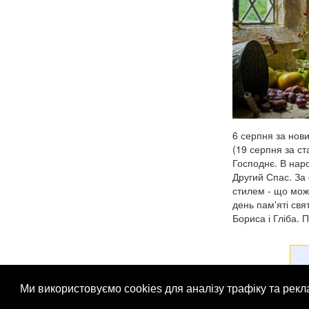
6 серпня за нов
(19 серпня за с
Господнє. В наро
Другий Спас. За
стилем - що мож
день пам'яті свя
Бориса і Гліба. П
Ми використовуємо cookies для аналізу трафіку та рек
© Патріоти України 2026
Правова інформація
Рек