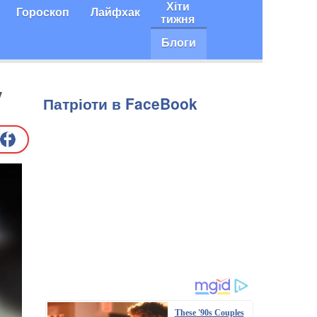
Хіти
Гороскоп
Лайфхак
тижня
Блоги
у
Патріоти в FaceBook
These '90s Couples