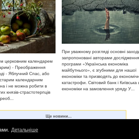
При уважному розгляді основні заход
запропоновані авторами дослідження
им церковним календарем
програми «Українська економіка
тарим) - Преображення
майбутнього», є згубними для нашої
ді - Яблучний Спас, або
економіки та призводять до економіч
 старим календарним
катастрофи. Світовий банк і Київська
на і не можна робити в
економіки на замовлення уряду У...
тих князів-страстотерпців
реоб...
лами.
Детальніше
лама
info
@
patrioty