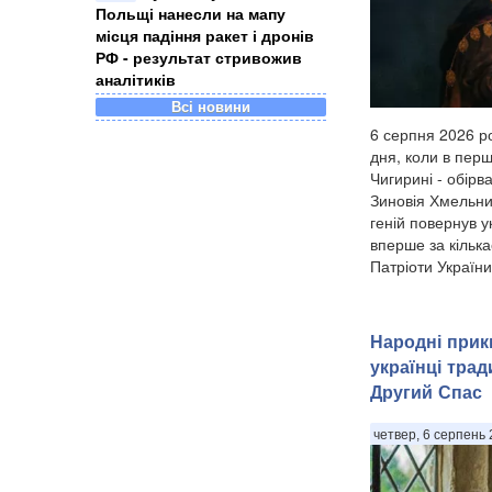
Польщі нанесли на мапу
місця падіння ракет і дронів
РФ - результат стривожив
аналітиків
Всі новини
6 серпня 2026 ро
дня, коли в перш
Чигирині - обірв
Зиновія Хмельни
геній повернув 
вперше за кілька
Патріоти України.
Народні прик
українці тра
Другий Спас
четвер, 6 серпень 