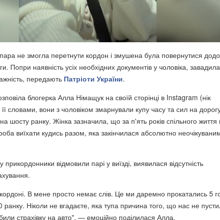
 пара не змогла перетнути кордон і змушена була повернутися дод
ги. Попри наявність усіх необхідних документів у чоловіка, завадила
важність, передають
Патріоти України
.
зповіла блогерка Алла Німащук на своїй сторінці в Instagram (нік
а її словами, вони з чоловіком змарнували купу часу та сил на дорогу
на шосту ранку. Жінка зазначила, що за п'ять років спільного життя
роба виїхати кудись разом, яка закінчилася абсолютно неочікувани
 прикордонники відмовили парі у виїзді, виявилася відсутність
ахування.
 кордоні. В мене просто немає слів. Це ми даремно прокатались 5 г
30 ранку. Ніколи не вгадаєте, яка тупа причина того, що нас не пусти
били страхівку на авто", — емоційно поділилася Алла.