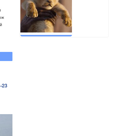
и
ож
ий
-23