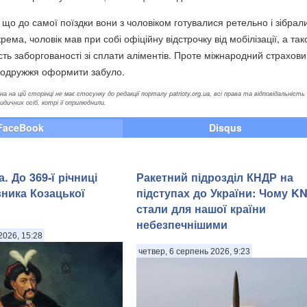
що до самої поїздки вони з чоловіком готувалися ретельно і зібрал
рема, чоловік мав при собі офіційну відстрочку від мобілізації, а так
ість заборгованості зі сплати аліментів. Проте міжнародний страхов
подружжя оформити забуло.
а на цій сторінці не має стосунку до редакції порталу patrioty.org.ua, всі права та відповідальність
ичних осіб, котрі її оприлюднили.
FaceBook
Disqus
. До 369-ї річниці
Ракетний підрозділ КНДР на
вника Козацької
підступах до України: Чому KN
стали для нашої країни
небезпечнішими
2026, 15:28
четвер, 6 серпень 2026, 9:23