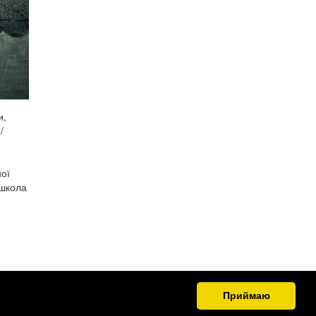
и,
/
ної
 школа
Приймаю
.org.ua