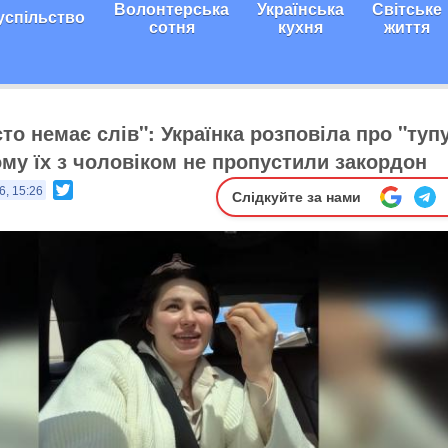
Волонтерська
Українська
Світське
успільство
сотня
кухня
життя
то немає слів": Українка розповіла про "туп
ому їх з чоловіком не пропустили закордон
Twitter
6, 15:26
Слідкуйте за нами