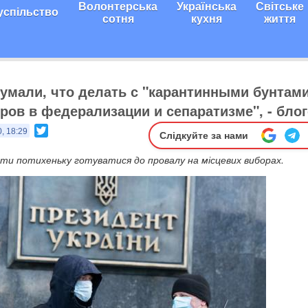
Волонтерська
Українська
Світське
успільство
сотня
кухня
життя
умали, что делать с "карантинными бунтами
ров в федерализации и сепаратизме", - бло
Twitter
, 18:29
Слідкуйте за нами
ти потихеньку готуватися до провалу на місцевих виборах.