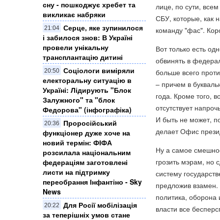
сну - пошкоджує хребет та
лице, по сути, все
викликає набряки
СБУ, которые, как 
Серце, яке зупинилося
21:04
команду "фас". Кор
і забилося знов: В Україні
провели унікальну
Вот только есть од
трансплантацію дитині
обвинять в федера
Соціологи виміряли
20:50
больше всего прот
електоральну ситуацію в
– причем в букваль
Україні: ​Лідирують "Блок
года. Кроме того, 
Залужного" та "блок
отсутствует напрочь
Федорова" (інфографіка)
И быть не может, п
Проросійський
20:36
делает Офис прези
функціонер дуже хоче на
новий термін: ФІФА
Ну а самое смешное
розсилала національним
грозить мэрам, но 
федераціям заготовлені
листи на підтримку
систему государств
переобрання Інфантіно - Sky
предложив взамен. 
News
политика, оборона 
Для Росії мобілізація
20:22
власти все бесперс
за теперішніх умов стане