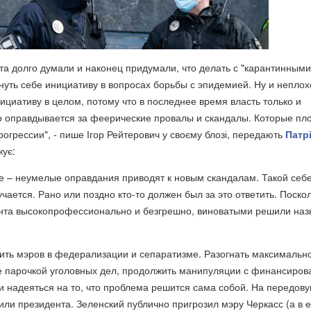
а долго думали и наконец придумали, что делать с "карантинными
рнуть себе инициативу в вопросах борьбы с эпидемией. Ну и неплох
ициативу в целом, потому что в последнее время власть только и
о оправдывается за феерические провалы и скандалы. Которые пл
рогрессии", - пише Ігор Рейтерович у своєму блозі, передають
Патр
жує:
е – неумелые оправдания приводят к новым скандалам. Такой себ
учается. Рано или поздно кто-то должен был за это ответить. Поско
нта высокопрофессионально и безгрешно, виноватыми решили наз
ить мэров в федерализации и сепаратизме. Разогнать максимальн
ее парочкой уголовных дел, продолжить манипуляции с финансиро
 надеяться на то, что проблема решится сама собой. На передову
ли президента. Зеленский публично пригрозил мэру Черкасс (а в е