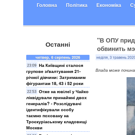
Головна
Політика
Економіка
С
"В ОПУ прид
Останні
обвинить мэ
четвер, 6 серпень 2026
неділя, 3 травень 2020
На Київщині сталося
23:09
Влада може почина
групове зґвалтування 21-
річної дівчини: Затриманим
фігурантам 18, 43 і 52 роки
Отже на ювілеї у Чайко
22:53
ліквідували принаймні двох
генералів? - Розслідувачі
ідентифікували особу
таємно поховану на
Троєкуріаському кладовищі
Москви