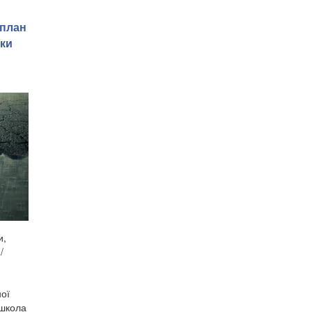
 план
іки
и,
/
ної
 школа