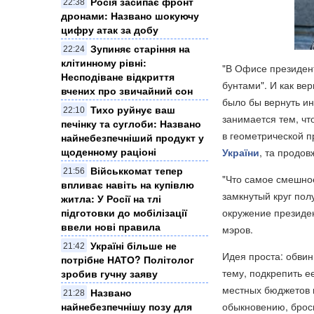
Росія засипає фронт
22:38
дронами: Названо шокуючу
цифру атак за добу
Зупиняє старіння на
22:24
клітинному рівні:
"В Офисе президент
Несподіване відкриття
бунтами". И как ве
вчених про звичайний сон
было бы вернуть ин
Тихо руйнує ваш
22:10
занимается тем, чт
печінку та суглоби: Названо
в геометрической п
найнебезпечніший продукт у
щоденному раціоні
України
, та продов
Військкомат тепер
21:56
"Что самое смешно
впливає навіть на купівлю
замкнутый круг пол
житла: У Росії на тлі
підготовки до мобілізації
окружение президе
ввели нові правила
мэров.
Україні більше не
21:42
Идея проста: обвин
потрібне НАТО? Політолог
тему, подкрепить 
зробив гучну заяву
местных бюджетов и
Названо
21:28
найнебезпечнішу позу для
обыкновению, броси