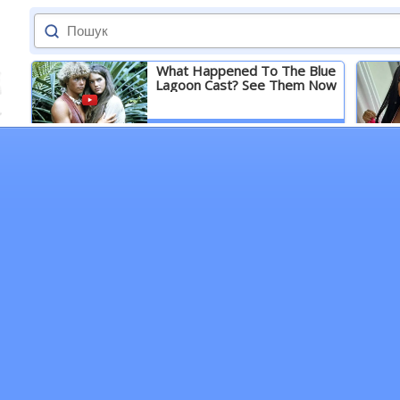
What Happened To The Blue
Lagoon Cast? See Them Now
Детальніше