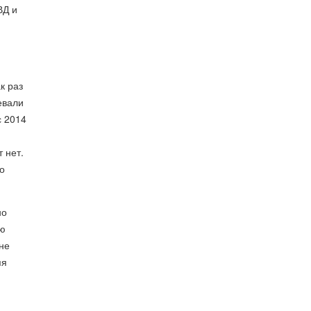
ВД и
к раз
евали
с 2014
 нет.
о
но
сю
не
яя