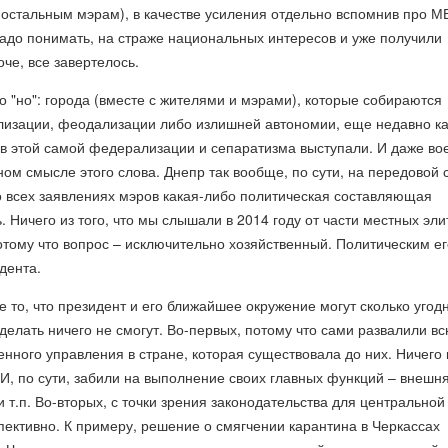
м остальным мэрам), в качестве усиления отдельно вспомнив про М
надо понимать, на страже национальных интересов и уже получили
оче, все завертелось.
но "но": города (вместе с жителями и мэрами), которые собираются
лизации, феодализации либо излишней автономии, еще недавно ка
ив этой самой федерализации и сепаратизма выступали. И даже во
ном смысле этого слова. Днепр так вообще, по сути, на передовой 
во всех заявлениях мэров какая-либо политическая составляющая
. Ничего из того, что мы слышали в 2014 году от части местных элит
отому что вопрос – исключительно хозяйственный. Политическим ег
дента.
 то, что президент и его ближайшее окружение могут сколько угод
сделать ничего не смогут. Во-первых, потому что сами развалили в
енного управления в стране, которая существовала до них. Ничего 
И, по сути, забили на выполнение своих главных функций – внешн
и т.п. Во-вторых, с точки зрения законодательства для центральной
пективно. К примеру, решение о смягчении карантина в Черкассах