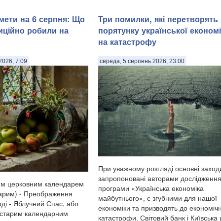
мети на 6 серпня: Що
Три помилки, які перетворять
диційно робили на
порятунку української економ
на катастрофу
2026, 7:09
середа, 5 серпень 2026, 23:00
При уважному розгляді основні заход
запропоновані авторами дослідження
им церковним календарем
програми «Українська економіка
тарим) - Преображення
майбутнього», є згубними для нашої
ді - Яблучний Спас, або
економіки та призводять до економіч
 старим календарним
катастрофи. Світовий банк і Київська