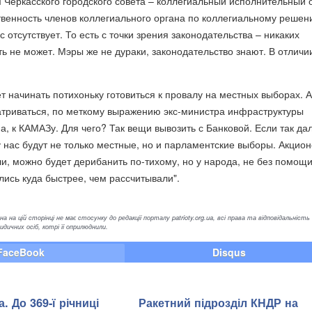
Черкасского городского совета – коллегиальный исполнительный о
твенность членов коллегиального органа по коллегиальному реше
 отсутствует. То есть с точки зрения законодательства – никаких
ть не может. Мэры же не дураки, законодательство знают. В отличи
ет начинать потихоньку готовиться к провалу на местных выборах. А
атриваться, по меткому выражению экс-министра инфраструктуры
 к КАМАЗу. Для чего? Так вещи вывозить с Банковой. Если так да
у нас будут не только местные, но и парламентские выборы. Акцио
и, можно будет дерибанить по-тихому, но у народа, не без помощ
ылись куда быстрее, чем рассчитывали".
а на цій сторінці не має стосунку до редакції порталу patrioty.org.ua, всі права та відповідальність
ичних осіб, котрі її оприлюднили.
FaceBook
Disqus
. До 369-ї річниці
Ракетний підрозділ КНДР на