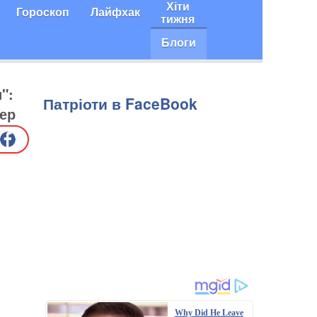
Хіти
Гороскоп
Лайфхак
тижня
Блоги
":
Патріоти в FaceBook
гер
Why Did He Leave