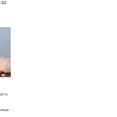
-23
шість
івців