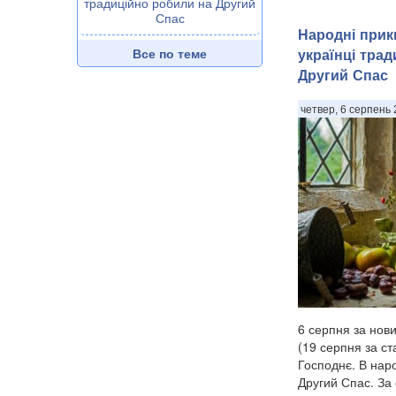
традиційно робили на Другий
Спас
Народні прик
Все по теме
українці тра
Другий Спас
четвер, 6 серпень 
6 серпня за нов
(19 серпня за с
Господнє. В наро
Другий Спас. За