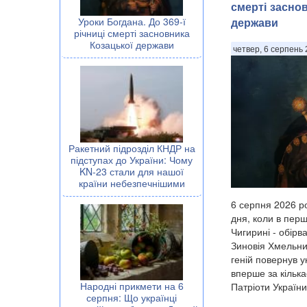
смерті засно
Уроки Богдана. До 369-ї
держави
річниці смерті засновника
Козацької держави
четвер, 6 серпень 
Ракетний підрозділ КНДР на
підступах до України: Чому
KN-23 стали для нашої
країни небезпечнішими
6 серпня 2026 ро
дня, коли в перш
Чигирині - обірв
Зиновія Хмельни
геній повернув 
вперше за кілька
Народні прикмети на 6
Патріоти України.
серпня: Що українці