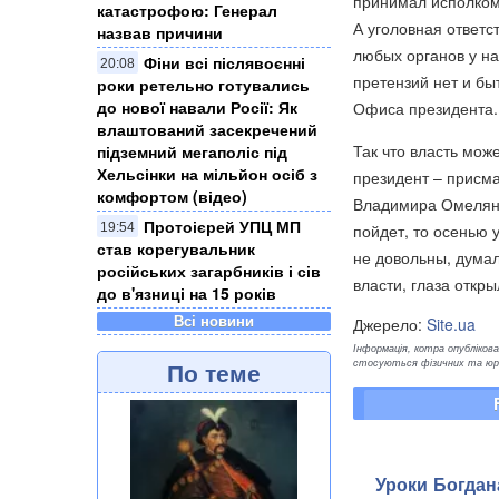
принимал исполком 
катастрофою: Генерал
А уголовная ответс
назвав причини
любых органов у нас
Фіни всі післявоєнні
20:08
претензий нет и бы
роки ретельно готувались
до нової навали Росії: Як
Офиса президента.
влаштований засекречений
Так что власть мож
підземний мегаполіс під
Хельсінки на мільйон осіб з
президент – присм
комфортом (відео)
Владимира Омеляна,
Протоієрей УПЦ МП
19:54
пойдет, то осенью 
став корегувальник
не довольны, думал
російських загарбників і сів
власти, глаза откр
до в'язниці на 15 років
Всі новини
Джерело:
Site.ua
Інформація, котра опублікован
стосуються фізичних та юрид
По теме
Уроки Богдана