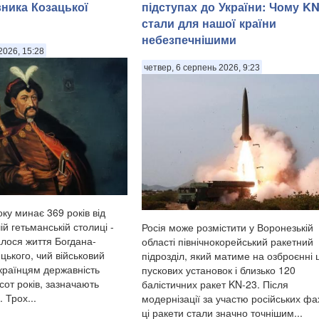
вника Козацької
підступах до України: Чому KN
стали для нашої країни
небезпечнішими
2026, 15:28
четвер, 6 серпень 2026, 9:23
ку минає 369 років від
ій гетьманській столиці -
Росія може розмістити у Воронезькій
алося життя Богдана-
області північнокорейський ракетний
цького, чий військовий
підрозділ, який матиме на озброєнні 
українцям державність
пускових установок і близько 120
сот років, зазначають
балістичних ракет KN-23. Після
 Трох...
модернізації за участю російських фах
ці ракети стали значно точнішим...