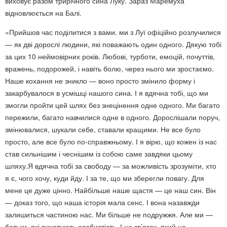
виховує разом трирічного сина Луку. Зараз Маремуха
відновлюється на Балі.
«Прийшов час поділитися з вами. ми з Луї офіційно розлучилися
— як дві дорослі людини, які поважають один одного. Дякую тобі
за цих 10 неймовірних років. Любові, турботи, емоцій, почуттів,
вражень, подорожей, і навіть болю, через нього ми зростаємо.
Наше кохання не зникло — воно просто змінило форму і
закарбувалося в усмішці нашого сина. І я вдячна тобі, що ми
змогли пройти цей шлях без знецінення одне одного. Ми багато
пережили, багато навчилися одне в одного. Дорослішали поруч,
змінювалися, шукали себе, ставали кращими. Не все було
просто, але все було по-справжньому. І я вірю, що кожен із нас
став сильнішим і чеснішим із собою саме завдяки цьому
шляху.Я вдячна тобі за свободу — за можливість зрозуміти, хто
я є, чого хочу, куди йду. І за те, що ми зберегли повагу. Для
мене це дуже цінно. Найбільше наше щастя — це наш син. Він
— доказ того, що наша історія мала сенс. І вона назавжди
залишиться частиною нас. Ми більше не подружжя. Але ми —
батьки, які виховують особистість. І це зв’язок, який не