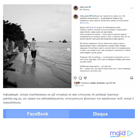
Інформація, котра опублікована на цій сторінці не має стосунку до редакції порталу
patrioty.org.ua, всі права та відповідальність стосуються фізичних та юридичних осіб, котрі її
оприлюднили.
FaceBook
Disqus