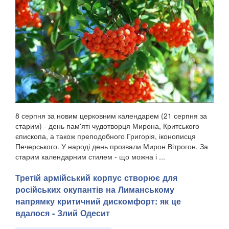
8 серпня за новим церковним календарем (21 серпня за
старим) - день пам'яті чудотворця Мирона, Критського
єпископа, а також преподобного Григорія, іконописця
Печерського. У народі день прозвали Мирон Вітрогон. За
старим календарним стилем - що можна і ...
Третій армійський корпус створює для
російських окупантів на Лиманському
напрямку критичний дискомфорт: як це
вдалося - Злий Одесит