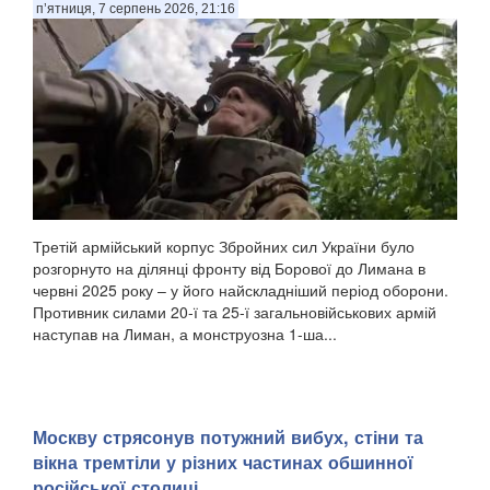
п’ятниця, 7 серпень 2026, 21:16
Третій армійський корпус Збройних сил України було
розгорнуто на ділянці фронту від Борової до Лимана в
червні 2025 року – у його найскладніший період оборони.
Противник силами 20-ї та 25-ї загальновійськових армій
наступав на Лиман, а монструозна 1-ша...
Москву стрясонув потужний вибух, стіни та
вікна тремтіли у різних частинах обшинної
російської столиці