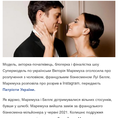
Модель, акторка-початківець, блогерка і фіналістка шоу
Супермодель по-українськи Вікторія Маремуха оголосила про
розлучення з чоловіком, французьким бізнесменом Луї Беллє.
Маремуха розповіла про розрив в Instagram, передають
Патріоти України.
Як відомо, Маремуха і Беллє дотримувалися вільних стосунків,
бувши у шлюбі. Маремуха вийшла заміж за французького
бізнесмена-мільйонера у червні 2021. Колишнє подружжя