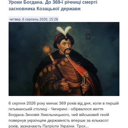
Уроки Богдана. До 369-ї річниці смерті
засновника Козацької держави
четвер, 6 серпень 2026, 15:28
6 серпня 2026 року минає 369 років від дня, коли в першій
гетьманській столиці - Чигирині - обірвалося життя
Богдана-Зиновія Хмельницького, чий військовий геній
повернув українцям державність вперше за кількасот
років, зазначають Патріоти України. Трох...