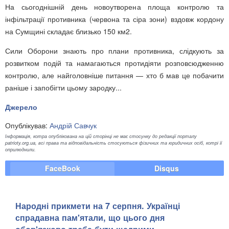
На сьогоднішній день новоутворена площа контролю та
інфільтрації противника (червона та сіра зони) вздовж кордону
на Сумщині складає близько 150 км2.
Сили Оборони знають про плани противника, слідкують за
розвитком подій та намагаються протидіяти розповсюдженню
контролю, але найголовніше питання — хто б мав це побачити
раніше і запобігти цьому зародку...
Джерело
Опублікував:
Андрій Савчук
Інформація, котра опублікована на цій сторінці не має стосунку до редакції порталу
patrioty.org.ua, всі права та відповідальність стосуються фізичних та юридичних осіб, котрі її
оприлюднили.
FaceBook
Disqus
Народні прикмети на 7 серпня. Українці
спрадавна пам'ятали, що цього дня