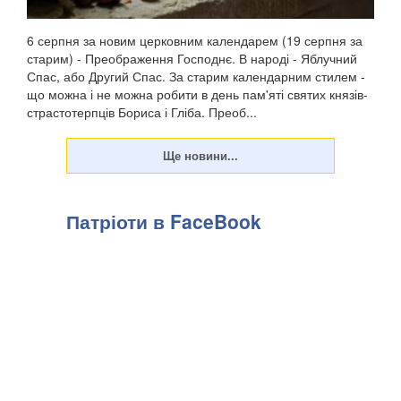
6 серпня за новим церковним календарем (19 серпня за
старим) - Преображення Господнє. В народі - Яблучний
Спас, або Другий Спас. За старим календарним стилем -
що можна і не можна робити в день пам'яті святих князів-
страстотерпців Бориса і Гліба. Преоб...
Патріоти в FaceBook