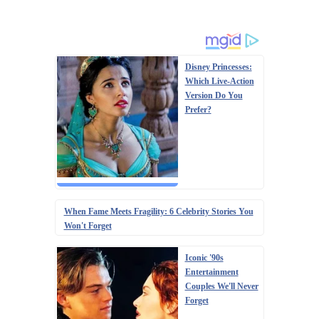
Disney Princesses:
Which Live-Action
Version Do You
Prefer?
When Fame Meets Fragility: 6 Celebrity Stories You
Won't Forget
Iconic '90s
Entertainment
Couples We'll Never
Forget