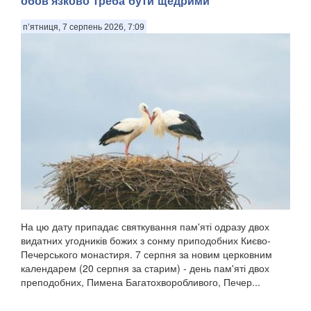
обов'язково треба бути щедрими
п’ятниця, 7 серпень 2026, 7:09
На цю дату припадає святкування пам'яті одразу двох
видатних угодників божих з сонму приподобних Києво-
Печерського монастиря. 7 серпня за новим церковним
календарем (20 серпня за старим) - день пам'яті двох
преподобних, Пимена Багатохворобливого, Печер...