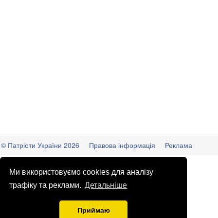
© Патріоти України 2026
Правова інформація
Реклама
info
@
patrioty.org.ua
Ми використовуємо cookies для аналізу
трафіку та реклами.
Детальніше
Приймаю