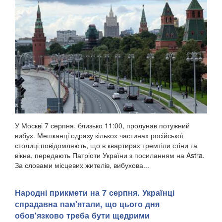
У Москві 7 серпня, близько 11:00, пролунав потужний
вибух. Мешканці одразу кількох частинах російської
столиці повідомляють, що в квартирах тремтіли стіни та
вікна, передають Патріоти України з посиланням на Astra.
За словами місцевих жителів, вибухова...
Народні прикмети на 7 серпня. Українці
спрадавна пам'ятали, що цього дня
обов'язково треба бути щедрими