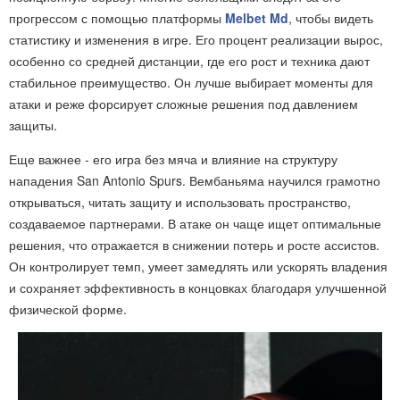
прогрессом с помощью платформы
Melbet Md
, чтобы видеть
статистику и изменения в игре. Его процент реализации вырос,
особенно со средней дистанции, где его рост и техника дают
стабильное преимущество. Он лучше выбирает моменты для
атаки и реже форсирует сложные решения под давлением
защиты.
Еще важнее - его игра без мяча и влияние на структуру
нападения San Antonio Spurs. Вембаньяма научился грамотно
открываться, читать защиту и использовать пространство,
создаваемое партнерами. В атаке он чаще ищет оптимальные
решения, что отражается в снижении потерь и росте ассистов.
Он контролирует темп, умеет замедлять или ускорять владения
и сохраняет эффективность в концовках благодаря улучшенной
физической форме.