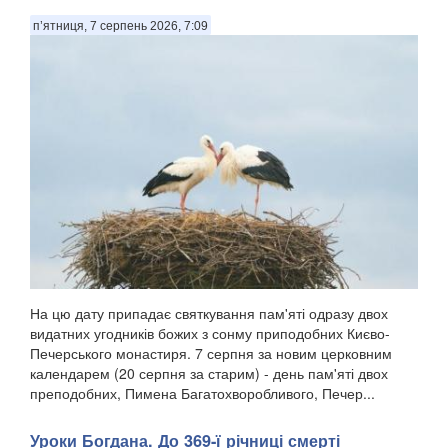
п’ятниця, 7 серпень 2026, 7:09
На цю дату припадає святкування пам'яті одразу двох
видатних угодників божих з сонму приподобних Києво-
Печерського монастиря. 7 серпня за новим церковним
календарем (20 серпня за старим) - день пам'яті двох
преподобних, Пимена Багатохворобливого, Печер...
Уроки Богдана. До 369-ї річниці смерті