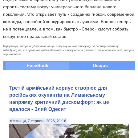
строить систему вокруг универсального бигмена нового
поколения. Это открывает путь к созданию гибкой, современной
команды, способной конкурировать с лучшими. Вопрос теперь
не в потенциале, а в том, как быстро «Спёрс» смогут собрать
вокруг него правильный состав.
Інформація, котра опублікована на цій сторінці не має стосунку до редакції порталу
patrioty.org.ua, всі права та відповідальність стосуються фізичних та юридичних осіб, котрі її
оприлюднили.
FaceBook
Disqus
Третій армійський корпус створює для
російських окупантів на Лиманському
напрямку критичний дискомфорт: як це
вдалося - Злий Одесит
п’ятниця, 7 серпень 2026, 21:16