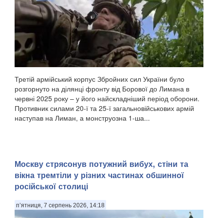
Третій армійський корпус Збройних сил України було
розгорнуто на ділянці фронту від Борової до Лимана в
червні 2025 року – у його найскладніший період оборони.
Противник силами 20-ї та 25-ї загальновійськових армій
наступав на Лиман, а монструозна 1-ша...
Москву стрясонув потужний вибух, стіни та
вікна тремтіли у різних частинах обшинної
російської столиці
п’ятниця, 7 серпень 2026, 14:18