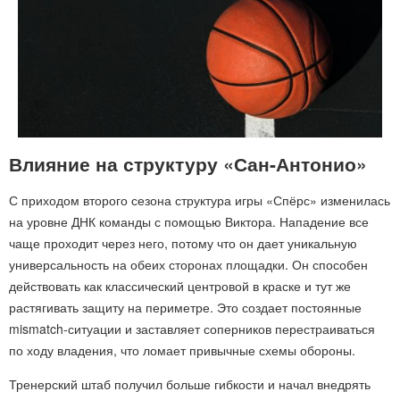
Влияние на структуру «Сан-Антонио»
С приходом второго сезона структура игры «Спёрс» изменилась
на уровне ДНК команды с помощью Виктора. Нападение все
чаще проходит через него, потому что он дает уникальную
универсальность на обеих сторонах площадки. Он способен
действовать как классический центровой в краске и тут же
растягивать защиту на периметре. Это создает постоянные
mismatch-ситуации и заставляет соперников перестраиваться
по ходу владения, что ломает привычные схемы обороны.
Тренерский штаб получил больше гибкости и начал внедрять