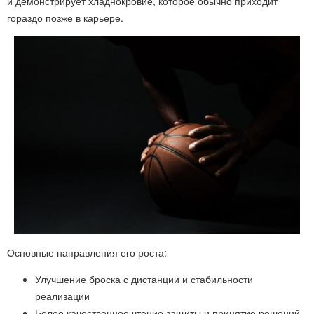
и демонстрирует хладнокровие, которое обычно приходит
гораздо позже в карьере.
Основные направления его роста:
Улучшение броска с дистанции и стабильности
реализации
Более качественное чтение защиты и принятие решений