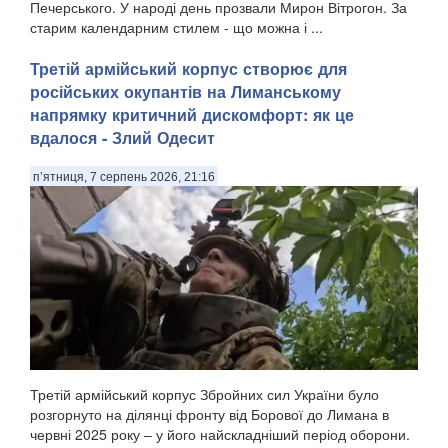
Печерського. У народі день прозвали Мирон Вітрогон. За
старим календарним стилем - що можна і ...
Третій армійський корпус створює для
російських окупантів на Лиманському
напрямку критичний дискомфорт: як це
вдалося - Злий Одесит
п’ятниця, 7 серпень 2026, 21:16
Третій армійський корпус Збройних сил України було
розгорнуто на ділянці фронту від Борової до Лимана в
червні 2025 року – у його найскладніший період оборони.