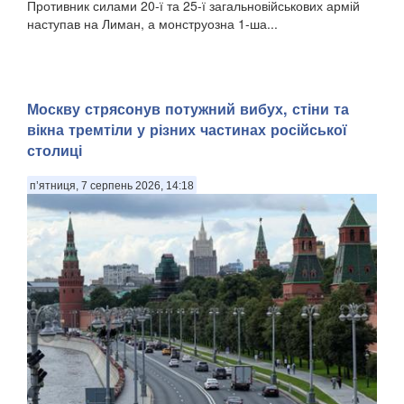
Противник силами 20-ї та 25-ї загальновійськових армій
наступав на Лиман, а монструозна 1-ша...
Москву стрясонув потужний вибух, стіни та
вікна тремтіли у різних частинах російської
столиці
п’ятниця, 7 серпень 2026, 14:18