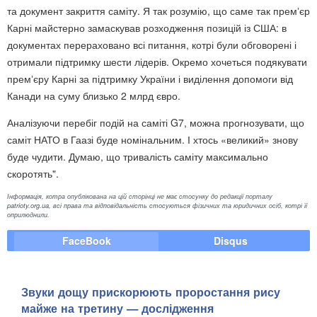
та документ закриття саміту. Я так розумію, що саме так премʼєр
Карні майстерно замаскував розходження позицій із США: в
документах перераховано всі питання, котрі були обговорені і
отримали підтримку шести лідерів. Окремо хочеться подякувати
премʼєру Карні за підтримку України і виділення допомоги від
Канади на суму близько 2 млрд євро.
Аналізуючи перебіг подій на саміті G7, можна прогнозувати, що
саміт НАТО в Гаазі буде номінальним. І хтось «великий» знову
буде чудити. Думаю, що тривалість саміту максимально
скоротять".
Інформація, котра опублікована на цій сторінці не має стосунку до редакції порталу
patrioty.org.ua, всі права та відповідальність стосуються фізичних та юридичних осіб, котрі її
оприлюднили.
FaceBook
Disqus
Звуки дощу прискорюють проростання рису
майже на третину — дослідження