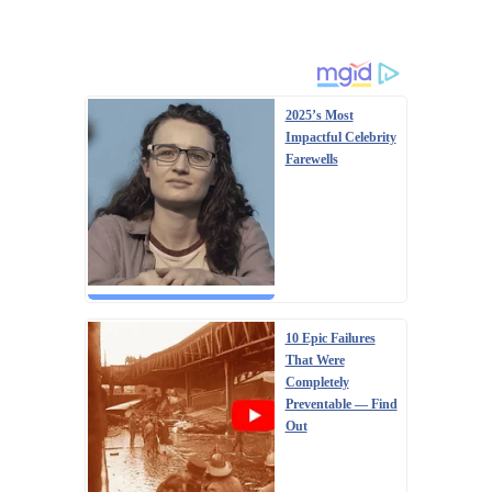
2025’s Most
Impactful Celebrity
Farewells
10 Epic Failures
That Were
Completely
Preventable — Find
Out