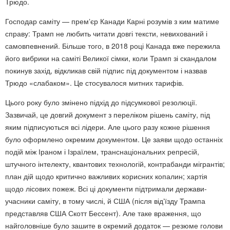
Трюдо.
Господар саміту — премʼєр Канади Карні розумів з ким матиме
справу: Трамп не любить читати довгі тексти, невихований і
самовпевнений. Більше того, в 2018 році Канада вже пережила
його вибрики на саміті Великої сімки, коли Трамп зі скандалом
покинув захід, відкликав свій підпис під документом і назвав
Трюдо «слабаком». Це стосувалося митних тарифів.
Цього року було змінено підхід до підсумкової резолюції.
Зазвичай, це довгий документ з переліком рішень саміту, під
яким підписуються всі лідери. Але цього разу кожне рішення
було оформлено окремим документом. Це заяви щодо останніх
подій між Іраном і Ізраїлем, транснаціональних репресій,
штучного інтелекту, квантових технологій, контрабанди мігрантів;
план дій щодо критично важливих корисних копалин; хартія
щодо лісових пожеж. Всі ці документи підтримали держави-
учасники саміту, в тому числі, й США (після відʼїзду Трампа
представляв США Скотт Бессент). Але таке враження, що
найголовніше було зашите в окремий додаток — резюме голови