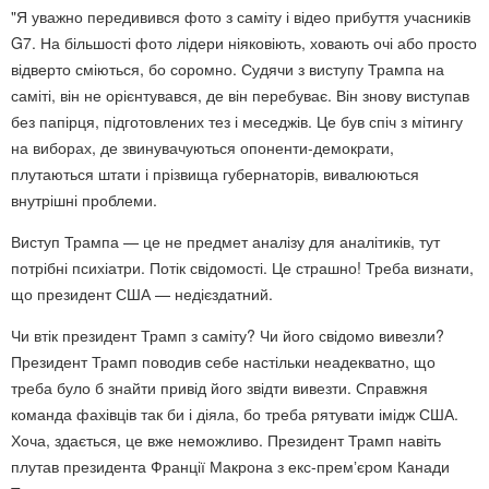
"Я уважно передивився фото з саміту і відео прибуття учасників
G7. На більшості фото лідери ніяковіють, ховають очі або просто
відверто сміються, бо соромно. Судячи з виступу Трампа на
саміті, він не орієнтувався, де він перебуває. Він знову виступав
без папірця, підготовлених тез і меседжів. Це був спіч з мітингу
на виборах, де звинувачуються опоненти-демократи,
плутаються штати і прізвища губернаторів, вивалюються
внутрішні проблеми.
Виступ Трампа — це не предмет аналізу для аналітиків, тут
потрібні психіатри. Потік свідомості. Це страшно! Треба визнати,
що президент США — недієздатний.
Чи втік президент Трамп з саміту? Чи його свідомо вивезли?
Президент Трамп поводив себе настільки неадекватно, що
треба було б знайти привід його звідти вивезти. Справжня
команда фахівців так би і діяла, бо треба рятувати імідж США.
Хоча, здається, це вже неможливо. Президент Трамп навіть
плутав президента Франції Макрона з екс-премʼєром Канади