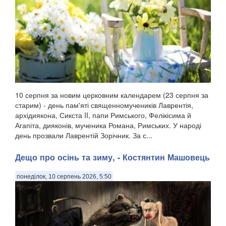
10 серпня за новим церковним календарем (23 серпня за
старим) - день пам'яті священномучеників Лаврентія,
архідиякона, Сикста II, папи Римського, Фелікісима й
Агапіта, дияконів, мученика Романа, Римських. У народі
день прозвали Лаврентій Зорічник. За с...
Дещо про осінь та зиму, - Костянтин Машовець
понеділок, 10 серпень 2026, 5:50