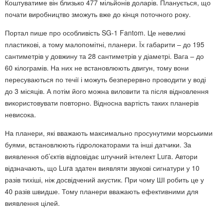
Коштуватиме він близько 477 мільйонів доларів. Планується, що
почати виробництво зможуть вже до кінця поточного року.
Портал пише про особливість SG-1 Fantom. Це невеликі
пластикові, а тому малопомітні, планери. Їх габарити – до 195
сантиметрів у довжину та 28 сантиметрів у діаметрі. Вага – до
60 кілограмів. На них не встановлюють двигун, тому вони
пересуваються по течії і можуть безперервно проводити у воді
до 3 місяців. А потім його можна виловити та після відновлення
використовувати повторно. Відносна вартість таких планерів
невисока.
На планери, які вважають максимально просунутими морськими
буями, встановлюють гідролокаторами та інші датчики. За
виявлення об’єктів відповідає штучний інтелект Lura. Автори
відзначають, що Lura здатен виявляти звукові сигнатури у 10
разів тихіші, ніж досвідчений акустик. При чому ШІ робить це у
40 разів швидше. Тому планери вважають ефективними для
виявлення цілей.