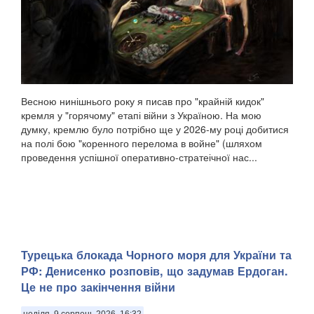
Весною нинішнього року я писав про "крайній кидок"
кремля у "горячому" етапі війни з Україною. На мою
думку, кремлю було потрібно ще у 2026-му році добитися
на полі бою "коренного перелома в войне" (шляхом
проведення успішної оперативно-стратеічної нас...
Турецька блокада Чорного моря для України та
РФ: Денисенко розповів, що задумав Ердоган.
Це не про закінчення війни