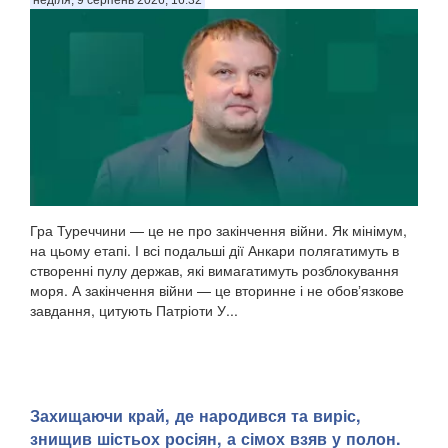
неділя, 9 серпень 2026, 16:32
Гра Туреччини — це не про закінчення війни. Як мінімум,
на цьому етапі. І всі подальші дії Анкари полягатимуть в
створенні пулу держав, які вимагатимуть розблокування
моря. А закінчення війни — це вторинне і не обовʼязкове
завдання, цитують Патріоти У...
Захищаючи край, де народився та виріс,
знищив шістьох росіян, а сімох взяв у полон.