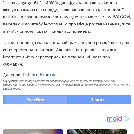
"Після запуску SG-1 Fantom дрейфує на певній глибині та
сканує навколишню середу, після виявлення та ідентифікації
цілі він спливає та вмикає антену супутникового зв’язку SATCOM,
передаючі до штабу інформацію про місце розташування цілі та
її тип", - описує портал принцип дії планера.
Також автори відзначили цікавий факт: планер розроблявся для
спостереження за китами. Але після інтеграції зі штучним
інтелектом його перетворили на автономний детектор
субмарин.
Джерело:
Defense Express
Інформація, котра опублікована на цій сторінці не має стосунку до редакції порталу
patrioty.org.ua, всі права та відповідальність стосуються фізичних та юридичних осіб, котрі її
оприлюднили.
FaceBook
Disqus