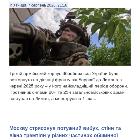
п’ятниця, 7 серпень 2026, 21:16
Третій армійський корпус Збройних сил України було
розгорнуто на ділянці фронту від Борової до Лимана в
червні 2025 року – у його найскладніший період оборони.
Противник силами 20-ї та 25-ї загальновійськових армій
наступав на Лиман, а монструозна 1-ша...
Москву стрясонув потужний вибух, стіни та
вікна тремтіли у різних частинах обшинної