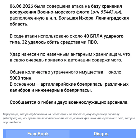
Інформація, котра опублікована на цій сторінці не має стосунку до редакції порталу
patrioty.org.ua, всі права та відповідальність стосуються фізичних та юридичних осіб, котрі її
оприлюднили.
FaceBook
Disqus