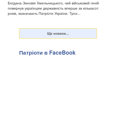
Богдана-Зиновія Хмельницького, чий військовий геній
повернув українцям державність вперше за кількасот
років, зазначають Патріоти України. Трох...
Патріоти в FaceBook