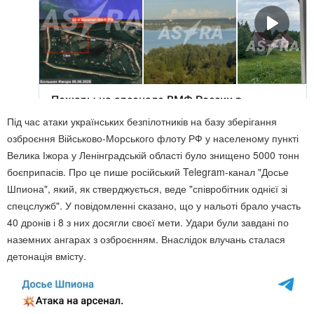
Під час атаки українських безпілотників на базу зберігання
озброєння Військово-Морського флоту РФ у населеному пункті
Велика Іжора у Ленінградській області було знищено 5000 тонн
боєприпасів. Про це пише російський Telegram-канал "Досье
Шпиона", який, як стверджується, веде "співробітник однієї зі
спецслужб". У повідомленні сказано, що у нальоті брало участь
40 дронів і 8 з них досягли своєї мети. Удари були завдані по
наземних ангарах з озброєнням. Внаслідок влучань сталася
детонація вмісту.