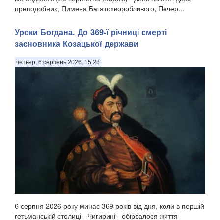
преподобних, Пимена Багатохворобливого, Печер...
Уроки Богдана. До 369-ї річниці смерті
засновника Козацької держави
четвер, 6 серпень 2026, 15:28
6 серпня 2026 року минає 369 років від дня, коли в першій
гетьманській столиці - Чигирині - обірвалося життя