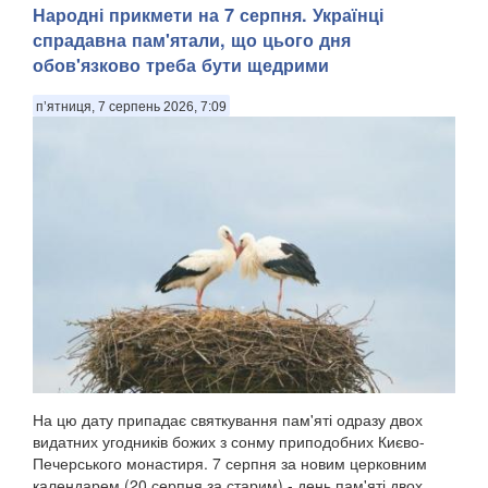
Народні прикмети на 7 серпня. Українці
спрадавна пам'ятали, що цього дня
обов'язково треба бути щедрими
п’ятниця, 7 серпень 2026, 7:09
На цю дату припадає святкування пам'яті одразу двох
видатних угодників божих з сонму приподобних Києво-
Печерського монастиря. 7 серпня за новим церковним
календарем (20 серпня за старим) - день пам'яті двох