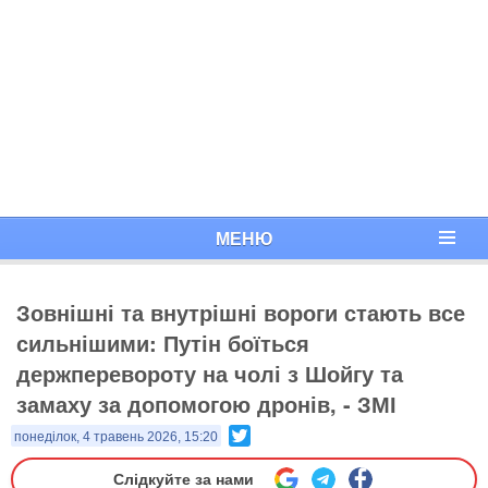
МЕНЮ
Зовнішні та внутрішні вороги стають все
сильнішими: Путін боїться
держперевороту на чолі з Шойгу та
замаху за допомогою дронів, - ЗМІ
Twitter
понеділок, 4 травень 2026, 15:20
Слідкуйте за нами