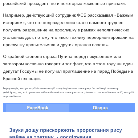
российский президент, но и некоторые косвенные признаки.
Например, действующий сотрудник ФСБ рассказывал «Важным
историям», что его подразделению стало намного труднее
получать разрешение на прослушку в рамках неполитических
уголовных дел, потому что «всю технику переориентировали на
прослушку правительства и других органов власти».
О крайней степени страха Путина перед покушением или
заговором косвенно говорит и тот факт, что в этом году ни один
депутат Госдумы не получил приглашение на парад Победы на
Красной площади.
Інформація, котра опублікована на цій сторінці не має стосунку до редакції порталу
patrioty.org.ua, всі права та відповідальність стосуються фізичних та юридичних осіб, котрі її
оприлюднили.
FaceBook
Disqus
Звуки дощу прискорюють проростання рису
майже на третину, - дослідження