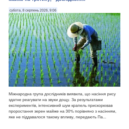
субота, 8 серпень 2026, 9:06
Міжнародна група дослідників виявила, що насіння рису
здатне реагувати на звуки дощу. За результатами
експериментів, інтенсивний шум крапель прискорював
проростання зерен майже на 30% порівняно з насінням,
яке не піддавалося такому впливу, передають Па...