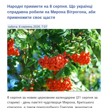
Народні прикмети на 8 серпня. Що українці
спрадавна робили на Мирона Вітрогона, аби
примножити своє щастя
субота, 8 серпень 2026, 7:07
8 серпня за новим церковним календарем (21 серпня за
старим) - день пам'яті чудотворця Мирона, Критського
єпископа, а також преподобного Григорія, іконописця