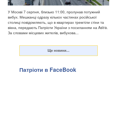
У Москві 7 серпня, близько 11:00, пролунав потужний
вибух. Мешканці одразу кількох частинах російської
столиці повідомляють, що в квартирах тремтіли стіни та
вікна, передають Патріоти України з посиланням на Astra.
За словами місцевих жителів, вибухова...
Патріоти в FaceBook