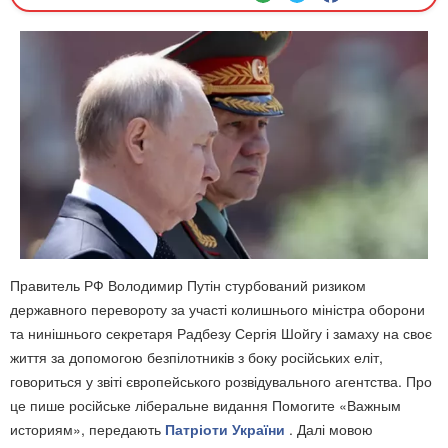
Правитель РФ Володимир Путін стурбований ризиком
державного перевороту за участі колишнього міністра оборони
та нинішнього секретаря Радбезу Сергія Шойгу і замаху на своє
життя за допомогою безпілотників з боку російських еліт,
говориться у звіті європейського розвідувального агентства. Про
це пише російське ліберальне видання Помогите «Важным
историям», передають
Патріоти України
. Далі мовою