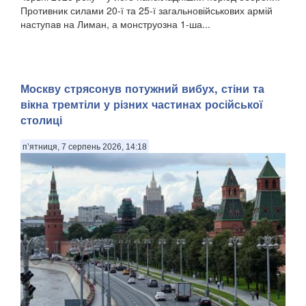
Противник силами 20-ї та 25-ї загальновійськових армій
наступав на Лиман, а монструозна 1-ша...
Москву стрясонув потужний вибух, стіни та
вікна тремтіли у різних частинах російської
столиці
п’ятниця, 7 серпень 2026, 14:18