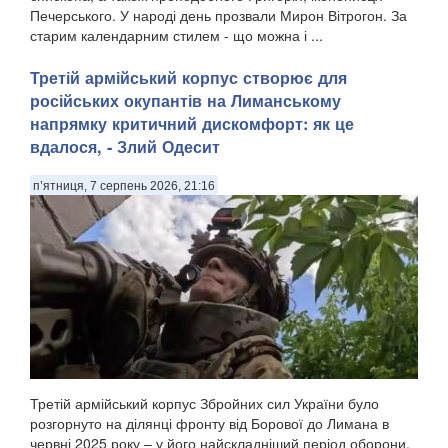
Печерського. У народі день прозвали Мирон Вітрогон. За
старим календарним стилем - що можна і ...
Третій армійський корпус створює для
російських окупантів на Лиманському
напрямку критичний дискомфорт: як це
вдалося, - Злий Одесит
п’ятниця, 7 серпень 2026, 21:16
Третій армійський корпус Збройних сил України було
розгорнуто на ділянці фронту від Борової до Лимана в
червні 2025 року – у його найскладніший період оборони.