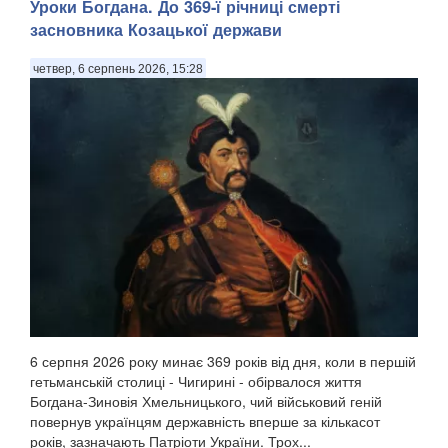
Уроки Богдана. До 369-ї річниці смерті
засновника Козацької держави
четвер, 6 серпень 2026, 15:28
6 серпня 2026 року минає 369 років від дня, коли в першій
гетьманській столиці - Чигирині - обірвалося життя
Богдана-Зиновія Хмельницького, чий військовий геній
повернув українцям державність вперше за кількасот
років, зазначають Патріоти України. Трох...