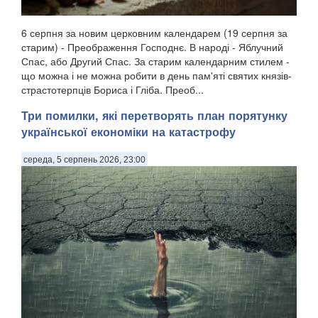
6 серпня за новим церковним календарем (19 серпня за
старим) - Преображення Господнє. В народі - Яблучний
Спас, або Другий Спас. За старим календарним стилем -
що можна і не можна робити в день пам'яті святих князів-
страстотерпців Бориса і Гліба. Преоб...
Три помилки, які перетворять план порятунку
української економіки на катастрофу
середа, 5 серпень 2026, 23:00