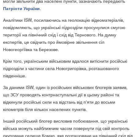
могли звільнити два населені пункти, зазначають передають
Патріоти України
.
Аналітики ISW, посилаючись на геолокацію відеоматеріалів,
повідомляють, що українські підрозділи просунулися смугою
території на північний схід і схід від Тернового. На думку
експертів, це свідчить про ймовірне звільнення сіл
Новогеоргіївка та Березове.
Крім того, українським військовим вдалося витіснити російські
підрозділи з частини села Новогригорівка, розташованого
південніше.
За даними ISW, один із російських військових блогерів заявив,
що ЗСУ проводять контрнаступальні дії в цьому районі та
відкинули російські сили на відстань від п'яти до восьми
кілометрів біля кількох населених пунктів.
Інший російський блогер висловив побоювання, що українські
війська можуть найближчим часом повернути під свій контроль
окуповане селище Комар, яке розташоване на північний схід від