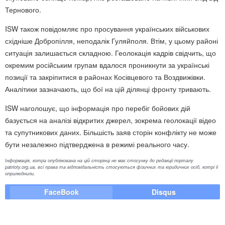
Тернового.
ISW також повідомляє про просування українських військових
східніше Добропілля, неподалік Гуляйполя. Втім, у цьому районі
ситуація залишається складною. Геолокація кадрів свідчить, що
окремим російським групам вдалося проникнути за українські
позиції та закріпитися в районах Косівцевого та Воздвижівки.
Аналітики зазначають, що бої на цій ділянці фронту тривають.
ISW наголошує, що інформація про перебіг бойових дій
базується на аналізі відкритих джерел, зокрема геолокації відео
та супутникових даних. Більшість заяв сторін конфлікту не може
бути незалежно підтверджена в режимі реального часу.
Інформація, котра опублікована на цій сторінці не має стосунку до редакції порталу
patrioty.org.ua, всі права та відповідальність стосуються фізичних та юридичних осіб, котрі її
оприлюднили.
FaceBook
Disqus