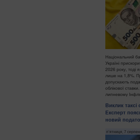
Національний бан
Україні прискор
2026 року, тоді 
лише на 1,8%. П
допускають под
облікової ставки
липневому Інфляц
Виклик таксі
Експерт пояс
новий податок
п’ятниця, 7 серпен