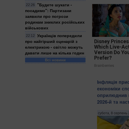
"Будете шукати -
22:26
посадимо": Партизани
заявили про погрози
родинам зниклих російських
військових
Українців попередили
22:12
про найгірший сценарій з
Disney Princes
Which Live-Ac
електрикою - світло можуть
Version Do Yo
давати лише на кілька годин
Prefer?
Всі новини
Brainberries
Інфляція при
економіки сп
оприлюднив 
2026-й та нас
субота, 8 серпень 