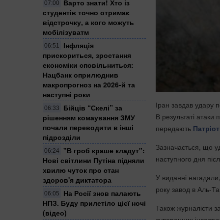
Варто знати! Хто із
07:00
студентів точно отримає
відстрочку, а кого можуть
мобілізуватм
Інфляція
06:51
прискориться, зростання
економіки сповільниться:
Нацбанк оприлюднив
макропрогноз на 2026-й та
наступні роки
Іран завдав удару п
Бійців “Скелі” за
06:33
В результаті атаки 
рішенням комаування ЗМУ
почали переводити в інші
передають
Патріот
підрозділи
Зазначається, що у
"В гроб краше кладут":
06:24
наступного дня післ
Нові світлини Путіна підняли
хвилю чуток про стан
У виданні нагадали
здоров'я диктатора
року завод в Аль-Та
На Росії знов палають
06:05
НПЗ. Буду прилетіло цієї ночі
Також журналісти з
(відео)
суверенних інвестиц