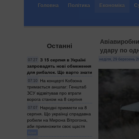
Головна
Політика
Економіка
С
Авіавиробни
Останні
удару по од
З 15 серпня в Україні
неділя, 29 березень 2
07:27
запровадять нові обмеження
для рибалок. Що варто знати
На концерті Кобзона
07:10
тримається аншлаг: Генштаб
ЗСУ відзвітував про втрати
ворога станом на 8 серпня
Народні прикмети на 8
07:07
серпня. Що українці спрадавна
робили на Мирона Вітрогона,
аби примножити своє щастя
Блог