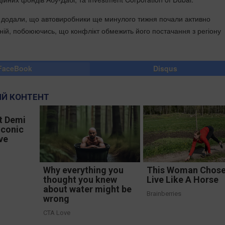
ні додали, що автовиробники ще минулого тижня почали активно
ній, побоюючись, що конфлікт обмежить його постачання з регіону
FaceBook
Disqus
Й КОНТЕНТ
t Demi
Iconic
ve
Why everything you
This Woman Chose
thought you knew
Live Like A Horse
about water might be
Brainberries
wrong
CTA Love