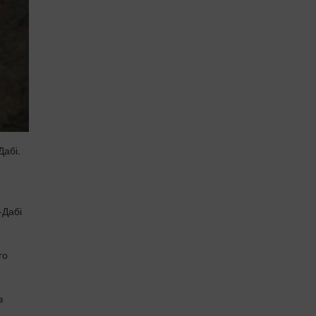
Дабі.
-Дабі
го
з