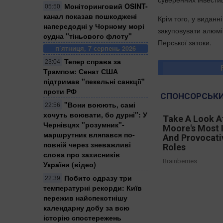
Моніторинговий OSINT-
05:50
канал показав пошкоджені
Крім того, у видан
напередодні у Чорному морі
закуповувати алюмі
судна "тіньового флоту"
Перської затоки.
п’ятниця, 7 серпень 2026
Тепер справа за
23:04
Трампом: Сенат США
підтримав "пекельні санкції"
проти РФ
СПОНСОРСЬКИ
​"Вони воюють, самі
22:56
хочуть воювати, бо дурні": У
Take A Look A
Чернівцях "розумник"-
Moore's Most 
маршрутник вляпався по-
And Provocati
повній через зневажливі
Roles
слова про захисників
Brainberries
України (відео)
Побито одразу три
22:39
температурні рекорди: Київ
пережив найспекотнішу
календарну добу за всю
історію спостережень