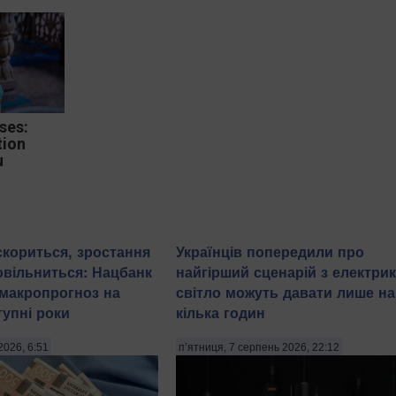
ses:
tion
u
скориться, зростання
Українців попередили про
овільниться: Нацбанк
найгірший сценарій з електрик
макропрогноз на
світло можуть давати лише на
тупні роки
кілька годин
2026, 6:51
п’ятниця, 7 серпень 2026, 22:12