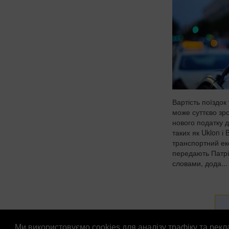
Вартість поїздок 
може суттєво зр
нового податку 
таких як Uklon і 
транспортний ек
передають Патрі
словами, дода...
Ми використовуємо cookies для аналізу трафіку та рек