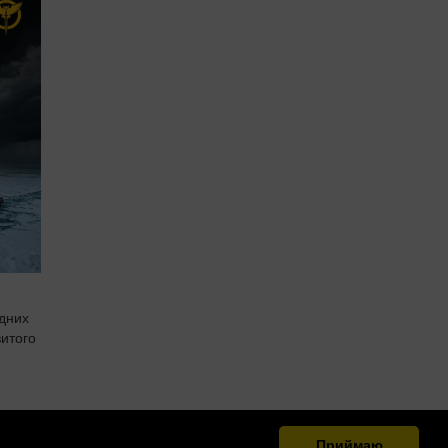
одних
витого
я
за
Приймаю