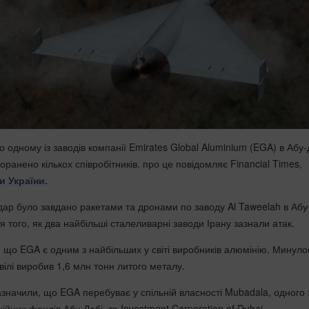
о одному із заводів компанії Emirates Global Aluminium (EGA) в Абу-
поранено кількох співробітників. про це повідомляє Financial Times,
и України.
дар було завдано ракетами та дронами по заводу Al Taweelah в Абу
я того, як два найбільші сталеливарні заводи Ірану зазнали атак.
, що EGA є одним з найбільших у світі виробників алюмінію. Минуло
вілі виробив 1,6 млн тонн литого металу.
азначили, що EGA перебуває у спільній власності Mubadala, одного 
ійних фондів Абу-Дабі, та Investment Corporation of Dubai.