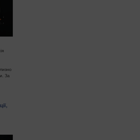
ія
близно
и. За
ії,