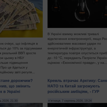
В Україні взимку можливі тривалі
відключення електроенергії, якщо Рос
здійснюватиме масовані удари по
к очікує, що інфляція в
енергетичній інфраструктурі, а
иться до 10% за підсумками
температура повітря опуститься при
як реальний ВВП зросте
до -10 °C, передають Патріоти Україн
ри цьому в НБУ
оцінкою «Економічної правди», у на...
альше підвищення
. Про це йдеться у
ійному звіті регуля...
 стане дорожчим?
Кремль втрачає Арктику: Санкц
нив, що змінить
НАТО та Китай загрожують
 в Україні
російським амбіціям, - ГУР
ь 2026, 21:30
п’ятниця, 7 серпень 2026, 19:24