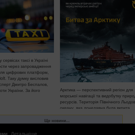
у сервісах таксі в Україні
ости через запровадження
для цифрових платформ,
Bolt. Таку думку висловив
сперт Дмитро Беспалов,
Арктика — перспективний регіон для
оти України. За його
морської навігації та видобутку прир
ресурсів. Територія Північного Льодо
океану, яка донедавна була вкрита
товстими шарами криги й залишалас
важкодоступною для судноплавства, 
прогнозами кліматичних мод...
лами.
Детальніше