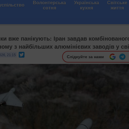
Волонтерська
Українська
Світське
успільство
сотня
кухня
життя
ки вже панікують: Іран завдав комбінованог
ному з найбільших алюмінієвих заводів у сві
Twitter
026, 21:15
Слідкуйте за нами