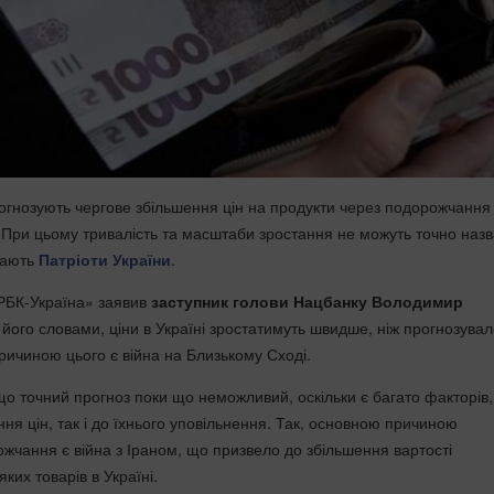
прогнозують чергове збільшення цін на продукти через подорожчання
 При цьому тривалість та масштаби зростання не можуть точно назв
дають
Патріоти України
.
«РБК-Україна» заявив
заступник голови Нацбанку Володимир
а його словами, ціни в Україні зростатимуть швидше, ніж прогнозува
ричиною цього є війна на Близькому Сході.
що точний прогноз поки що неможливий, оскільки є багато факторів, 
ння цін, так і до їхнього уповільнення. Так, основною причиною
жчання є війна з Іраном, що призвело до збільшення вартості
ких товарів в Україні.