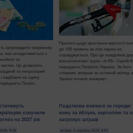
Прогноз щодо зростання вартості па
ють запровадити трирівневу
до 100 гривень за літр наразі не
и, яка складатиметься з
справджується. Про це повідомив ди
есійної та
консалтингової групи «А-95» Сергій 
 частин. Це дозволить
передають Патріоти України. За його
складний та непрозорий
словами, вперше за останній місяць 
 і надбавок на єдину
Україні почали знижуват...
передають Патріо...
статимуть
Податкова взялася за городи:
Українцям озвучили
кому за яблука, картоплю та о
гноз на 2027 рік
загрожує штраф
2026, 9:38
четвер, 6 серпень 2026, 6:51