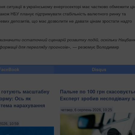
я ситуації в українському енергосекторі має частково обмежити ці
Також НБУ планує підтримувати стабільність валютного ринку та
невих депозитів, що має дозволити не давати цінам зростати надто
визначити остаточний сценарій розвитку подій, оскільки Нацбан
формації для перегляду прогнозів»,
— резюмує Володимир
FaceBook
Disqus
в готують масштабну
Пальне по 100 грн скасовуєть
орму: Ось як
Експерт зробив несподівану з
стема нарахування
четвер, 6 серпень 2026, 10:25
2026, 10:59