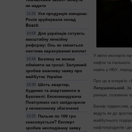
не надати
Уся продукція знищена:
11:25
Росія зруйнувала склад
Bosch
Для українців готують
10:59
масштабну пенсійну
реформу: Ось як зміниться
система нарахування виплат
У квітні експерти 
Безпеку не можна
10:48
нафти та пального.
обміняти на гроші: Залужний
навіть у НБУ, пере
зробив важливу заяву про
майбутнє України
Про це в інтерв'ю 
Шість квартир,
10:39
Лепушинський
. З
будинки та апартаменти в
раніше, головною п
Буковелі: Екскомандувача
Повітряних сил запідозрили
Банкір підкреслив, 
у незаконному збагаченні
ведуть як до зроста
Пальне по 100 грн
10:25
майбутнього подоро
скасовується? Експерт
нафтопродуктів і дея
зробив несподівану заяву