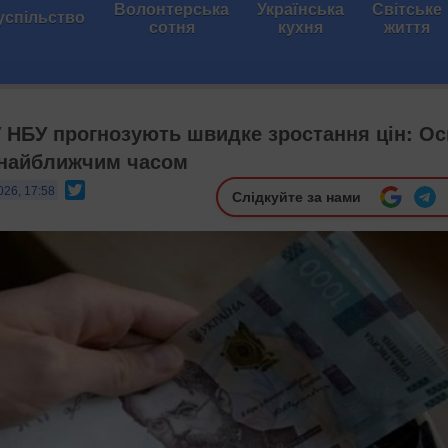
Волонтерська
Українська
Світське
успільство
сотня
кухня
життя
У НБУ прогнозують швидке зростання цін: Ос
 найближчим часом
Twitter
026, 17:58
Слідкуйте за нами