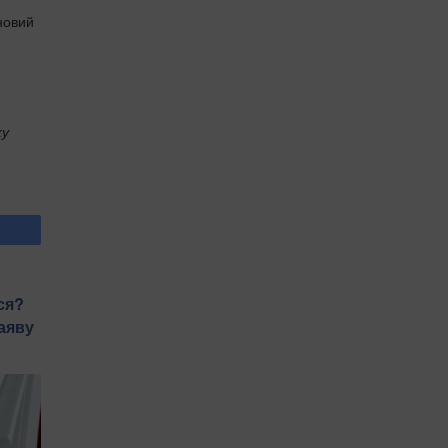
новий
ку
ся?
аяву