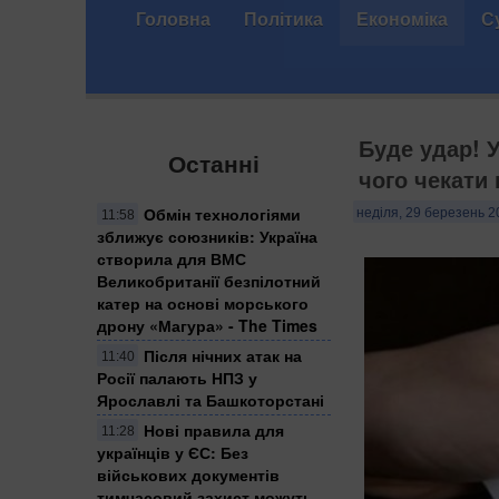
Головна
Політика
Економіка
С
Буде удар! 
Останні
чого чекати
Обмін технологіями
неділя, 29 березень 2
11:58
зближує союзників: Україна
створила для ВМС
Великобританії безпілотний
катер на основі морського
дрону «Магура» - The Times
Після нічних атак на
11:40
Росії палають НПЗ у
Ярославлі та Башкоторстані
Нові правила для
11:28
українців у ЄС: Без
військових документів
тимчасовий захист можуть