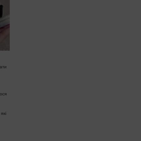
ати
лося
які