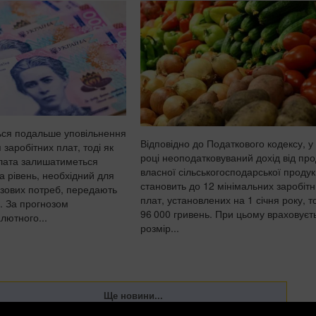
ться подальше уповільнення
Відповідно до Податкового кодексу, у
 заробітних плат, тоді як
році неоподатковуваний дохід від пр
лата залишатиметься
власної сільськогосподарської продук
а рівень, необхідний для
становить до 12 мінімальних заробіт
зових потреб, передають
плат, установлених на 1 січня року, т
. За прогнозом
96 000 гривень. При цьому враховуєт
лютного...
розмір...