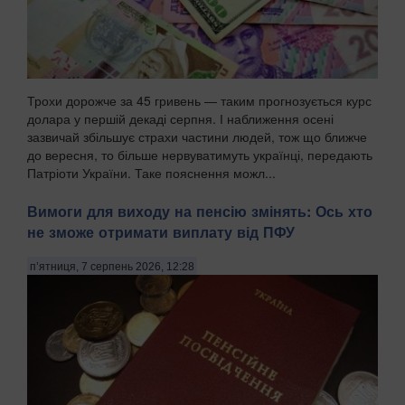
Трохи дорожче за 45 гривень — таким прогнозується курс
долара у першій декаді серпня. І наближення осені
зазвичай збільшує страхи частини людей, тож що ближче
до вересня, то більше нервуватимуть українці, передають
Патріоти України. Таке пояснення можл...
Вимоги для виходу на пенсію змінять: Ось хто
не зможе отримати виплату від ПФУ
п’ятниця, 7 серпень 2026, 12:28