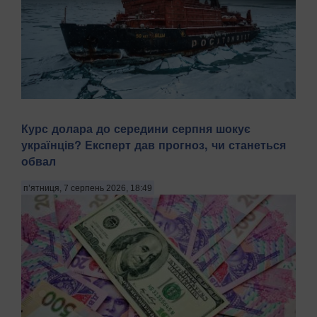
Арктика — перспективний регіон для морської навігації та
Курс долара до середини серпня шокує
видобутку природних ресурсів. Територія Північного
українців? Експерт дав прогноз, чи станеться
Льодовитого океану, яка донедавна була вкрита товстими
шарами криги й залишалася важкодоступною для
обвал
судноплавства, за прогнозами кліматичних мод...
п’ятниця, 7 серпень 2026, 18:49