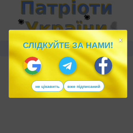
×
СЛІДКУЙТЕ ЗА НАМИ!
не цікавить
вже підписаний