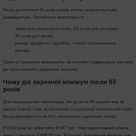
Після досягнення 65 років розмір виплат розраховується
індивідуально. Основними факторами є:
тривалість страхового стажу (35 років для чоловіків і
30 років для жінок);
розмір офіційного заробітку, з якого сплачувалися
внески.
Саме ці показники визначають, чи потрібно підвищувати виплату
до гарантованого державою мінімуму.
Чому діє окремий мінімум після 65
років
Для непрацюючих пенсіонерів, які досягли 65-річного віку та
мають повний стаж, встановлено спеціальний мінімальний поріг.
Він розраховується як 40% мінімальної заробітної плати.
У 2026 році це орієнтовно 8 647 грн, тому гарантований рівень
пенсії становить 3 458,80 грн. Водночас фактичний мінімум для