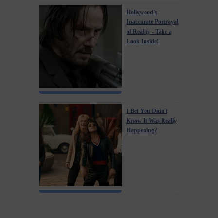
Hollywood's
Inaccurate Portrayal
of Reality - Take a
Look Inside!
I Bet You Didn't
Know It Was Really
Happening?