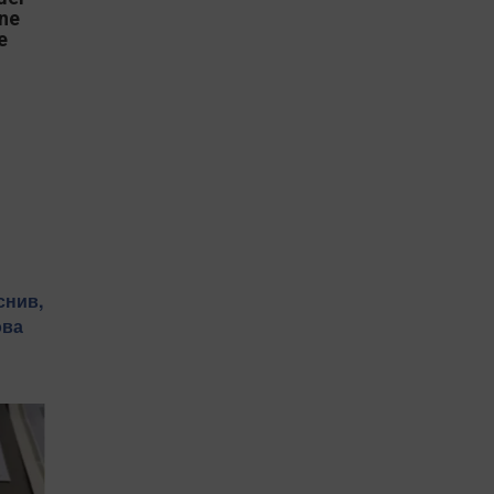
une
e
снив,
ова