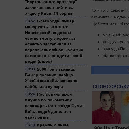
"Картонкового протесту"
закликав знов вийти на
Крім того, самотні 
акцію у Києві 14 серпня
отримати ще одну н
Благородні лицарі
13:52
Щоб отримати ці гро
мандрують інкогніто:
Невпізнаний на дорозі
медичний вис
чемпіон світу з муай-тай
довідку про ск
ефектно заступився за
заяву до Пен
переляканих жінок, коли тих
підтвердженн
намагався скривдити інший
водій (відео)
2000 грн у гаманці:
13:38
Банкір пояснив, навіщо
Україні знадобилася нова
найбільша купюра
СПОНСОРСЬКИ
Російський дрон
13:24
влучив по локомотиву
пасажирського поїзда Суми-
Київ, людей довелося
евакуювати
Кремль більше
13:10
90s Hair Tren