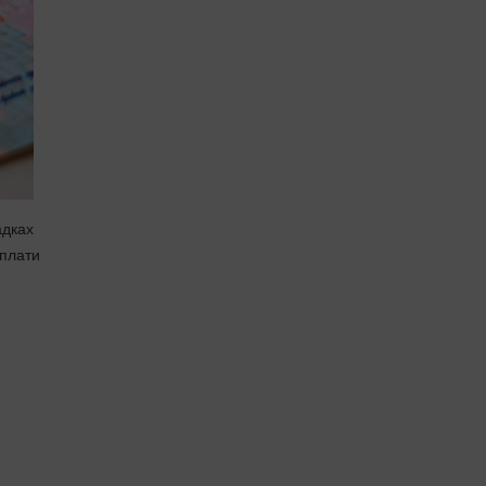
адках
иплати