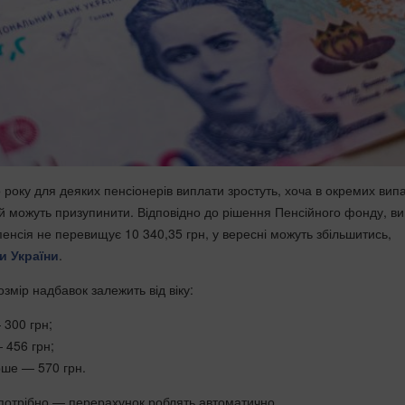
 року для деяких пенсіонерів виплати зростуть, хоча в окремих вип
 можуть призупинити. Відповідно до рішення Пенсійного фонду, в
енсія не перевищує 10 340,35 грн, у вересні можуть збільшитись,
и України
.
змір надбавок залежить від віку:
 300 грн;
 456 грн;
арше — 570 грн.
потрібно — перерахунок роблять автоматично.