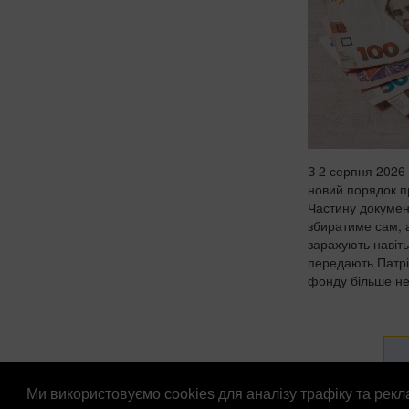
З 2 серпня 2026 
новий порядок п
Частину докумен
збиратиме сам, 
зарахують навіт
передають Патрі
фонду більше не
Ми використовуємо cookies для аналізу трафіку та рек
© Патріоти України 2026
Правова інформація
Рек