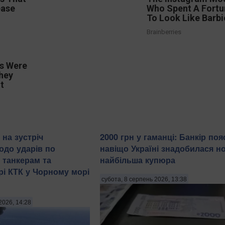
ease
Who Spent A Fort
To Look Like Barbi
Brainberries
s Were
hey
t
 на зустріч
2000 грн у гаманці: Банкір поя
одо ударів по
навіщо Україні знадобилася н
 танкерам та
найбільша купюра
рі КТК у Чорному морі
субота, 8 серпень 2026, 13:38
2026, 14:28