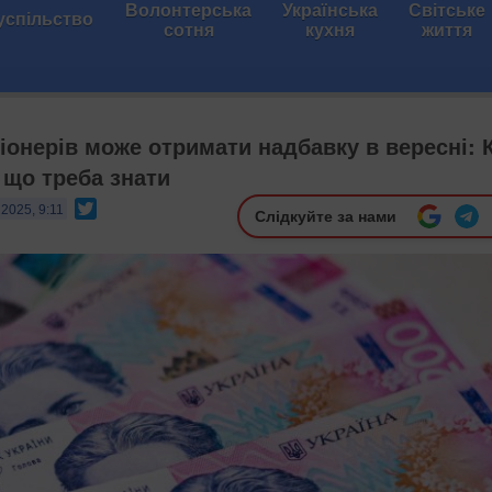
Волонтерська
Українська
Світське
успільство
сотня
кухня
життя
іонерів може отримати надбавку в вересні: 
 що треба знати
Twitter
2025, 9:11
Слідкуйте за нами