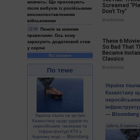
мовчить: Що приховують
Screamed "Pl
після вибухів із російськими
Don't Try"
високопоставленими
військовими
Brainberries
Пенсія за новими
12:40
правилами: Ось кому
These 6 Movie
зарахують додатковий стаж
So Bad That T
у серпні
Became Instan
Всі новини
Classics
Brainberries
По теме
Україна пішла
Казахстану щ
неросійським
інфраструкту
— Bloomberg
Україна пішла на зустріч
Казахстану щодо ударів по
неросійським танкерам та
субота, 8 серпень 
інфраструктурі КТК у
Чорному морі — Bloomberg