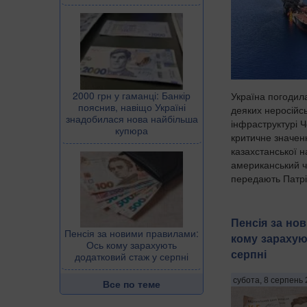
2000 грн у гаманці: Банкір
Україна погодил
пояснив, навіщо Україні
деяких неросійс
знадобилася нова найбільша
інфраструктурі 
купюра
критичне значен
казахстанської 
американський ч
передають Патріо
Пенсія за но
Пенсія за новими правилами:
кому зарахую
Ось кому зарахують
серпні
додатковий стаж у серпні
субота, 8 серпень 
Все по теме