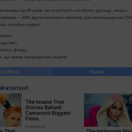
пенсіонери від 80 років, які потребують постійного догляду, можуть
адбавку — 40% від прожиткового мінімуму для непрацездатних (944
ші, потрібно надати:
новок;
лад сім’ї;
сійного фонду;
я, що немає працездатних родичів.
FaceBook
Disqus
Й КОНТЕНТ
The Insane True
Stories Behind
Cameron's Biggest
Films
Brainberries
ds That
The Instagram Mo