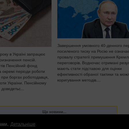
Завершення умовного 40-денного пе
посиленого тиску на Росію не означа
року в Україні запрацює
провалу стратегії примушення Кремл
ризначення пенсій.
переговорів. Водночас отримані резу
тів Пенсійний фонд
мають стати підставою для оцінки
а окремі періоди роботи
ефективності обраної тактики та мож
ь при боргах роботодавця,
коригування методів....
оти України. Пенсійному
 доведетьс...
лами.
Детальніше
лама
info
@
patrioty