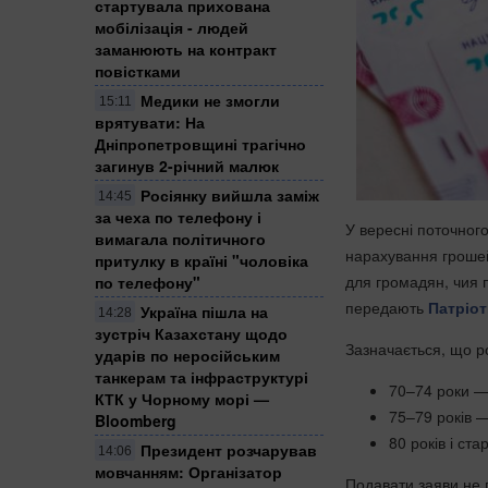
стартувала прихована
мобілізація - людей
заманюють на контракт
повістками
Медики не змогли
15:11
врятувати: На
Дніпропетровщині трагічно
загинув 2-річний малюк
Росіянку вийшла заміж
14:45
за чеха по телефону і
У вересні поточного
вимагала політичного
нарахування грошей
притулку в країні "чоловіка
для громадян, чия п
по телефону"
передають
Патріот
Україна пішла на
14:28
зустріч Казахстану щодо
Зазначається, що ро
ударів по неросійським
танкерам та інфраструктурі
70–74 роки —
КТК у Чорному морі —
75–79 років —
Bloomberg
80 років і ст
Президент розчарував
14:06
мовчанням: Організатор
Подавати заяви не 