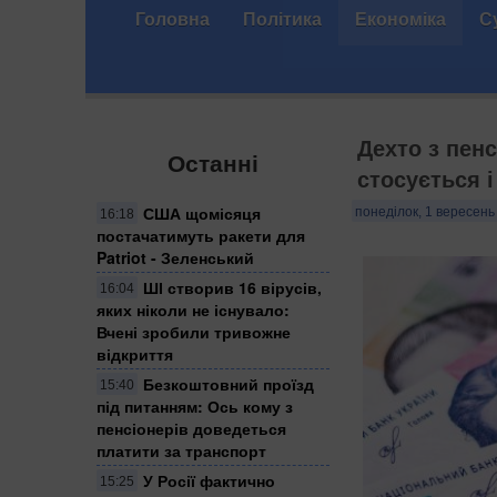
Головна
Політика
Економіка
С
Дехто з пенс
Останні
стосується і
США щомісяця
понеділок, 1 вересень 
16:18
постачатимуть ракети для
Patriot - Зеленський
ШІ створив 16 вірусів,
16:04
яких ніколи не існувало:
Вчені зробили тривожне
відкриття
Безкоштовний проїзд
15:40
під питанням: Ось кому з
пенсіонерів доведеться
платити за транспорт
У Росії фактично
15:25