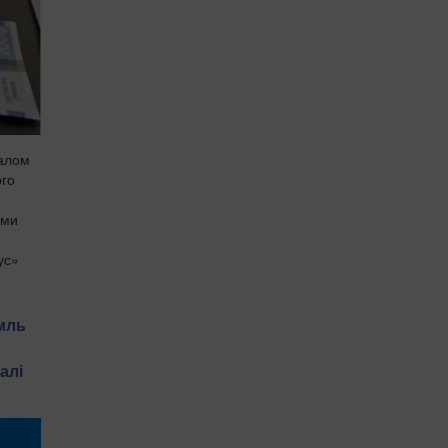
налом
ого
ами
ус»
мль
алі