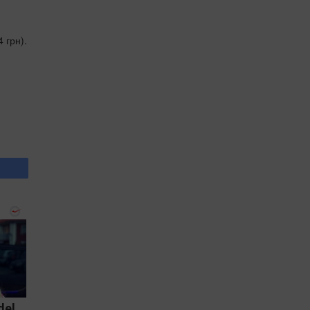
 грн).
del