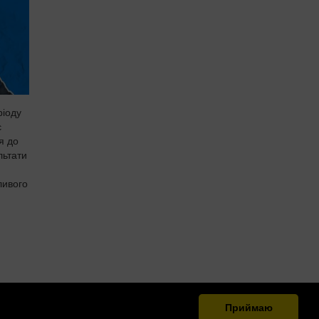
ріоду
є
я до
льтати
ливого
Приймаю
.org.ua