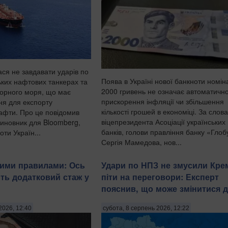
ася не завдавати ударів по
Поява в Україні нової банкноти номі
ьких нафтових танкерах та
2000 гривень не означає автоматичн
Чорного моря, що має
прискорення інфляції чи збільшення
ня для експорту
кількості грошей в економіці. За слов
нафти. Про це повідомив
віцепрезидента Асоціації українських
иновник для Bloomberg,
банків, голови правління банку «Глоб
ти Україн...
Сергія Мамедова, нов...
вими правилами: Ось
Удари по НПЗ не змусили Кре
ть додатковий стаж у
піти на переговори: Експерт
пояснив, що може змінитися д
2026, 12:40
субота, 8 серпень 2026, 12:22