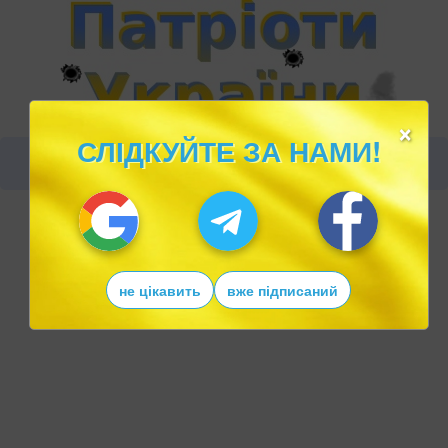
×
СЛІДКУЙТЕ ЗА НАМИ!
не цікавить
вже підписаний