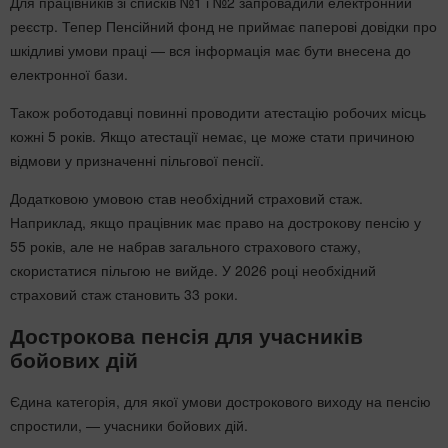
Для працівників зі списків №1 і №2 запровадили електронний
реєстр. Тепер Пенсійний фонд не приймає паперові довідки про
шкідливі умови праці — вся інформація має бути внесена до
електронної бази.
Також роботодавці повинні проводити атестацію робочих місць
кожні 5 років. Якщо атестації немає, це може стати причиною
відмови у призначенні пільгової пенсії.
Додатковою умовою став необхідний страховий стаж.
Наприклад, якщо працівник має право на дострокову пенсію у
55 років, але не набрав загального страхового стажу,
скористатися пільгою не вийде. У 2026 році необхідний
страховий стаж становить 33 роки.
Дострокова пенсія для учасників
бойових дій
Єдина категорія, для якої умови дострокового виходу на пенсію
спростили, — учасники бойових дій.