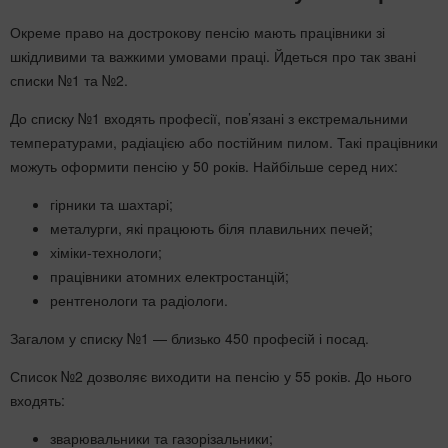
Окреме право на дострокову пенсію мають працівники зі
шкідливими та важкими умовами праці. Йдеться про так звані
списки №1 та №2.
До списку №1 входять професії, пов’язані з екстремальними
температурами, радіацією або постійним пилом. Такі працівники
можуть оформити пенсію у 50 років. Найбільше серед них:
гірники та шахтарі;
металурги, які працюють біля плавильних печей;
хіміки-технологи;
працівники атомних електростанцій;
рентгенологи та радіологи.
Загалом у списку №1 — близько 450 професій і посад.
Список №2 дозволяє виходити на пенсію у 55 років. До нього
входять:
зварювальники та газорізальники;