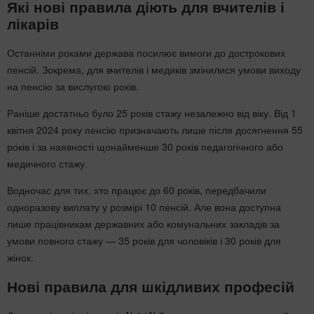
Які нові правила діють для вчителів і
лікарів
Останніми роками держава посилює вимоги до дострокових
пенсій. Зокрема, для вчителів і медиків змінилися умови виходу
на пенсію за вислугою років.
Раніше достатньо було 25 років стажу незалежно від віку. Від 1
квітня 2024 року пенсію призначають лише після досягнення 55
років і за наявності щонайменше 30 років педагогічного або
медичного стажу.
Водночас для тих, хто працює до 60 років, передбачили
одноразову виплату у розмірі 10 пенсій. Але вона доступна
лише працівникам державних або комунальних закладів за
умови повного стажу — 35 років для чоловіків і 30 років для
жінок.
Нові правила для шкідливих професій