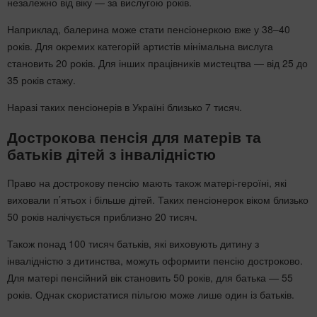
незалежно від віку — за вислугою років.
Наприклад, балерина може стати пенсіонеркою вже у 38–40
років. Для окремих категорій артистів мінімальна вислуга
становить 20 років. Для інших працівників мистецтва — від 25 до
35 років стажу.
Наразі таких пенсіонерів в Україні близько 7 тисяч.
Дострокова пенсія для матерів та
батьків дітей з інвалідністю
Право на дострокову пенсію мають також матері-героїні, які
виховали п’ятьох і більше дітей. Таких пенсіонерок віком близько
50 років налічується приблизно 20 тисяч.
Також понад 100 тисяч батьків, які виховують дитину з
інвалідністю з дитинства, можуть оформити пенсію достроково.
Для матері пенсійний вік становить 50 років, для батька — 55
років. Однак скористатися пільгою може лише один із батьків.