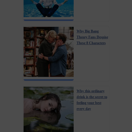
Why Big Bang
Theory Fans Despise
These 8 Characters
Why this ordinary
drink is the secret to
feeling your best
every day