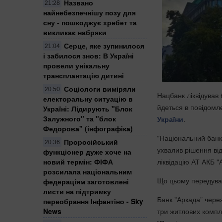
Названо
21:28
найнебезпечнішу позу для
сну - пошкоджує хребет та
викликає набряки
Серце, яке зупинилося
21:04
і забилося знов: В Україні
провели унікальну
трансплантацію дитині
Соціологи виміряли
20:50
Нацбанк ліквідував
електоральну ситуацію в
йдеться в повідомл
Україні: ​Лідирують "Блок
Залужного" та "блок
України
.
Федорова" (інфографіка)
"Національний банк
Проросійський
20:36
ухвалив рішення від
функціонер дуже хоче на
ліквідацію АТ АКБ "
новий термін: ФІФА
розсилала національним
Що цьому передув
федераціям заготовлені
листи на підтримку
Банк "Аркада" через
переобрання Інфантіно - Sky
три житлових компле
News