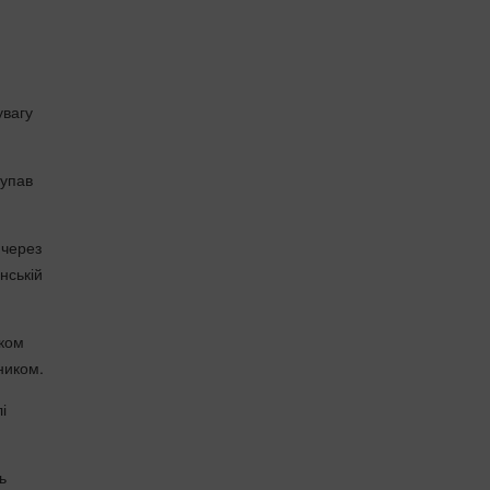
увагу
 упав
 через
нській
нком
ником.
і
ь