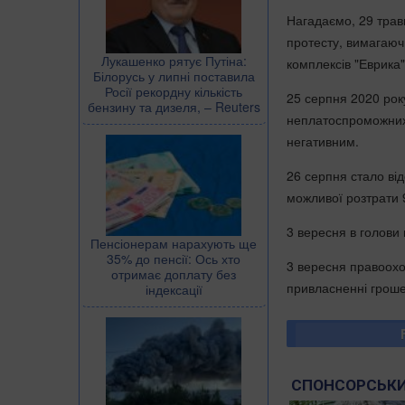
Нагадаємо, 29 травн
протесту, вимагаючи
Лукашенко рятує Путіна:
комплексів "Еврика"
Білорусь у липні поставила
Росії рекордну кількість
25 серпня 2020 року
бензину та дизеля, – Reuters
неплатоспроможних, 
негативним.
26 серпня стало ві
можливої розтрати 
3 вересня в голови
Пенсіонерам нарахують ще
35% до пенсії: Ось хто
3 вересня правоохо
отримає доплату без
привласненні гроше
індексації
СПОНСОРСЬКИ