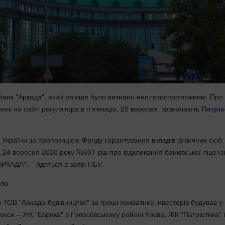
 банк "Аркада", який раніше було визнано неплатоспроможним. Про
енні на сайті регулятора в п'ятницю, 25 вересня, зазначають
Патрі
 України за пропозицією Фонду гарантування вкладів фізичних осіб
 24 вересня 2020 року №601-рш про відкликання банківської ліцензі
АРКАДА", – йдеться в заяві НБУ.
ало
 ТОВ "Аркада-будівництво" за гроші приватних інвесторів будував у 
кси – ЖК "Еврика" в Голосіївському районі Києва, ЖК "Патріотика" 