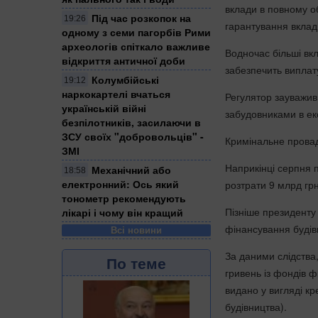
вклади в повному о
Під час розкопок на
19:26
гарантування вклад
одному з семи пагорбів Рими
археологів спіткало важливе
Водночас більші вк
відкриття античної доби
забезпечить виплату
Колумбійські
19:12
наркокартелі вчаться
Регулятор зауважив
українській війні
забудовниками в ек
безпілотників, засилаючи в
ЗСУ своїх "добровольців" -
Кримінальне прова
ЗМІ
Наприкінці серпня 
Механічний або
18:58
електронний: Ось який
розтрати 9 млрд гр
тонометр рекомендують
Пізніше президенту
лікарі і чому він кращий
фінансування будів
Всі новини
За даними слідства
По теме
гривень із фондів ф
видано у вигляді кр
будівництва).