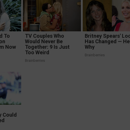
d To
TV Couples Who
Britney Spears' Lo
on
Would Never Be
Has Changed — Her
em Now
Together: 9 Is Just
Why
Too Weird
Brainberries
Brainberries
y Could
ed