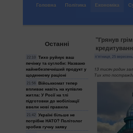
Головна
Політика
Економіка
С
"Грянув грі
Останні
кредитуванн
Тихо руйнує ваш
п’ятниця, 25 вересень
22:10
печінку та суглоби: Названо
найнебезпечніший продукт у
13 тисяч родин зал
щоденному раціоні
Тих хто постраждав
Військкомат тепер
21:56
впливає навіть на купівлю
житла: У Росії на тлі
підготовки до мобілізації
ввели нові правила
Україні більше не
21:42
потрібне НАТО? Політолог
зробив гучну заяву