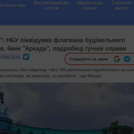
Волонтерська
Українська
Світське
успільство
сотня
кухня
життя
м": НБУ ліквідував флагмана будівельного
я, банк "Аркада", подробиці гучної справи
Twitter
 2020, 20:42
Слідкуйте за нами
ишились і без квартир, і без 100-відсоткової передоплати за жи
 частково, як інвестор, чи вкладник - ще більше