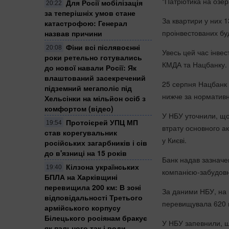
"Патріотика на озер
Для Росії мобілізація
20:22
за теперішніх умов стане
За квартири у них 1
катастрофою: Генерал
проінвестованих бу
назвав причини
Фіни всі післявоєнні
20:08
Увесь цей час інве
роки ретельно готувались
КМДА та Нацбанку.
до нової навали Росії: Як
влаштований засекречений
25 серпня Нацбанк в
підземний мегаполіс під
нижче за нормативни
Хельсінки на мільйон осіб з
комфортом (відео)
У НБУ уточнили, що
Протоієрей УПЦ МП
19:54
втрату основного ак
став корегувальник
у Києві.
російських загарбників і сів
до в'язниці на 15 років
Банк надав зазначе
Кілзона українських
19:40
компанією-забудовн
БПЛА на Харківщині
перевищила 200 км: В зоні
За даними НБУ, на 
відповідальності Третього
перевищувала 620 мл
армійського корпусу
Білецького росіянам бракує
У НБУ запевнили, щ
як пального так і води