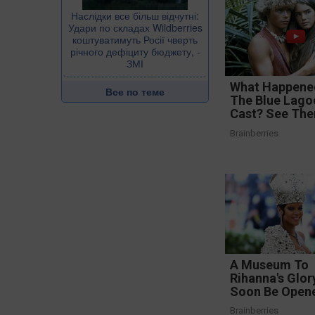
Наслідки все більш відчутні:
Удари по складах Wildberries
коштуватимуть Росії чверть
річного дефіциту бюджету, -
ЗМІ
What Happene
Все по теме
The Blue Lago
Cast? See Th
Brainberries
A Museum To
Rihanna's Glor
Soon Be Open
Brainberries