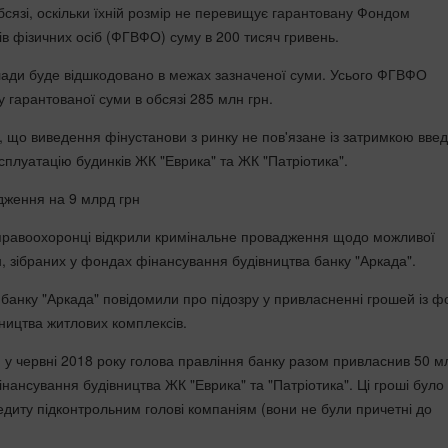
бсязі, оскільки їхній розмір не перевищує гарантовану Фондом
ів фізичних осіб (ФГВФО) суму в 200 тисяч гривень.
лади буде відшкодовано в межах зазначеної суми. Усього ФГВФО
 гарантованої суми в обсязі 285 млн грн.
, що виведення фінустанови з ринку не пов'язане із затримкою вве
сплуатацію будинків ЖК "Еврика" та ЖК "Патріотика".
дження на 9 млрд грн
правоохоронці відкрили кримінальне провадження щодо можливої
н, зібраних у фондах фінансування будівництва банку "Аркада".
 банку "Аркада" повідомили про підозру у привласненні грошей із ф
ництва житлових комплексів.
, у червні 2018 року голова правління банку разом привласнив 50 м
інансування будівництва ЖК "Еврика" та "Патріотика". Ці гроші було
едиту підконтрольним голові компаніям (вони не були причетні до