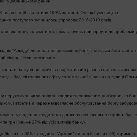
ах" у Дарницькому районі.
3 тисяч сімей заплатили 100% вартості. Однак будівництво
динків поступово зупинилось упродовж 2018-2019 років.
стори влаштовували мітинги, намагаючись привернути до проблеми 
ідніс "Аркаду" до неплатоспроможних банків, оскільки його капітал
й рівень і став негативним.
 капітал банку впав нижче за нормативний рівень і став негативним
тиву – будівлі головного офісу та земельної ділянки на вулиці Ольги
ну нерухомість як заставу за кредитом, залученим пов'язаною з ба
иком, і втратив її через несвоєчасне обслуговування боргу забудов
момент укладення кредитного договору оцінювальна вартість будівл
н грн (майже 27% від усіх активів банку).
о більш ніж 90% вкладників "Аркади" (понад 5 тисяч осіб) отримают