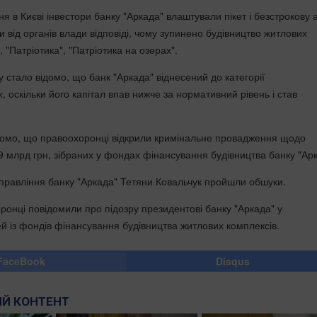
я в Києві інвестори банку "Аркада" влаштували пікет і безстрокову 
 від органів влади відповіді, чому зупинено будівництво житлових
, "Патріотика", "Патріотика на озерах".
 стало відомо, що банк "Аркада" віднесений до категорії
оскільки його капітал впав нижче за нормативний рівень і став
домо, що правоохоронці відкрили кримінальне провадження щодо
9 млрд грн, зібраних у фондах фінансування будівництва банку "Арк
 правління банку "Аркада" Тетяни Ковальчук пройшли обшуки.
ронці повідомили про підозру президентові банку "Аркада" у
й із фондів фінансування будівництва житлових комплексів.
FaceBook
Disqus
Й КОНТЕНТ