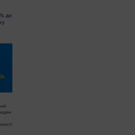
5% до
ту
ній
омадян
лькості
о