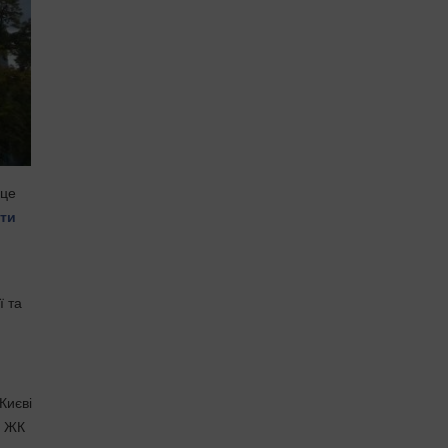
 це
оти
ї та
Києві
і ЖК