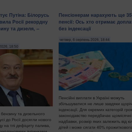
тує Путіна: Білорусь
Пенсіонерам нарахують ще 3
вила Росії рекордну
пенсії: Ось хто отримає допла
зину та дизеля, –
без індексації
четвер, 6 серпень 2026, 18:44
2026, 18:50
Пенсійні виплати в Україні можуть
збільшуватися не лише завдяки щоріч
індексації. Для окремих категорій гр
 бензину та дизельного
законодавство передбачає щомісячні
усі до Росії досягли нового
надбавки, розмір яких залежить від кі
у на тлі дефіциту палива,
дітей і може сягати 40% прожитковог
озаплановими зупинками