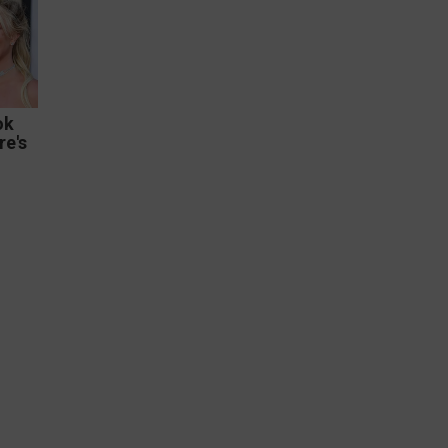
ok
e's