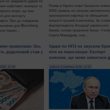
ася не завдавати ударів по
Поява в Україні нової банкноти номі
ьких нафтових танкерах та
2000 гривень не означає автоматичн
Чорного моря, що має
прискорення інфляції чи збільшення
ня для експорту
кількості грошей в економіці. За слов
нафти. Про це повідомив
віцепрезидента Асоціації українських
иновник для Bloomberg,
банків, голови правління банку «Глоб
ти Україн...
Сергія Мамедова, нов...
вими правилами: Ось
Удари по НПЗ не змусили Кре
ть додатковий стаж у
піти на переговори: Експерт
пояснив, що може змінитися д
2026, 12:40
субота, 8 серпень 2026, 12:22