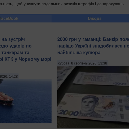
льність, щоб уникнути подальших ризиків штрафів і донарахувань.
FaceBook
Disqus
 на зустріч
2000 грн у гаманці: Банкір поя
одо ударів по
навіщо Україні знадобилася н
 танкерам та
найбільша купюра
рі КТК у Чорному морі
субота, 8 серпень 2026, 13:38
2026, 14:28