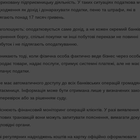
приховану підприємницьку діяльність. У таких ситуаціях податкова 
дходження як дохід і донарахувати податки, пеню та штрафи, які в
ягають понад 17 тисяч гривень.
голошують: оподатковується саме дохід, а не кожен окремий банкі
рнення боргу, спільні покупки чи інші побутові перекази не повинні
ибуток і не підлягають оподаткуванню.
иникають тоді, коли фізична особа фактично веде бізнес через особ
родає товари, надає послуги, отримує системні платежі, але не має
лачує податки.
е має автоматичного доступу до всіх банківських операцій громадя
 таємниця. Інформація може бути отримана лише у визначених зак
 перевірок або за рішенням суду.
йснюють фінансовий моніторинг операцій клієнтів. У разі виявлення
ипових транзакцій вони можуть запитувати пояснення, вимагати док
повідні органи.
азі регулярних надходжень коштів на картку офіційно оформлювати