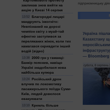
підприємницьку дія
закликав знов вийти на
акцію у Києві 14 серпня
Благородні лицарі
13:52
мандрують інкогніто:
Невпізнаний на дорозі
чемпіон світу з муай-тай
Україна пішла
ефектно заступився за
Казахстану щ
переляканих жінок, коли тих
неросійським
намагався скривдити інший
інфраструкту
водій (відео)
— Bloomberg
2000 грн у гаманці:
13:38
Банкір пояснив, навіщо
субота, 8 серпень 
Україні знадобилася нова
найбільша купюра
Російський дрон
13:24
влучив по локомотиву
пасажирського поїзда Суми-
Київ, людей довелося
евакуювати
Кремль більше
13:10
мовчить: Що приховують