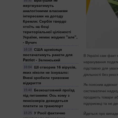
16:32
жертвуватимуть
аналогічними власними
інтересами на догоду
Кремля: Сербія твердо
стоїть на боці
територіальної цілісності
України, немає жодних "але",
- Вучич
США щомісяця
16:18
постачатимуть ракети для
В Україні сам факт
Patriot - Зеленський
нарахування податк
ШІ створив 16 вірусів,
16:04
підставою для уваг
яких ніколи не існувало:
діяльності без реєс
Вчені зробили тривожне
відкриття
Як пояснив адвокат
Безкоштовний проїзд
систематичні надхо
15:40
під питанням: Ось кому з
продають товари аб
пенсіонерів доведеться
підприємці та не д
платити за транспорт
У Росії фактично
Йдеться про випадк
15:25
стартувала прихована