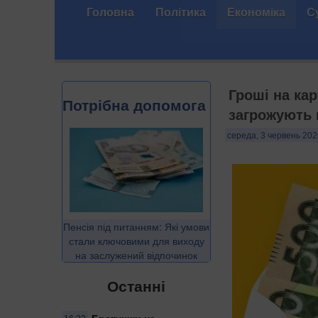
Головна
Політика
Економіка
С
Гроші на кар
Потрібна допомога
загрожують
середа, 3 червень 202
Пенсія під питанням: Які умови
стали ключовими для виходу
на заслужений відпочинок
Останні
Братушки не