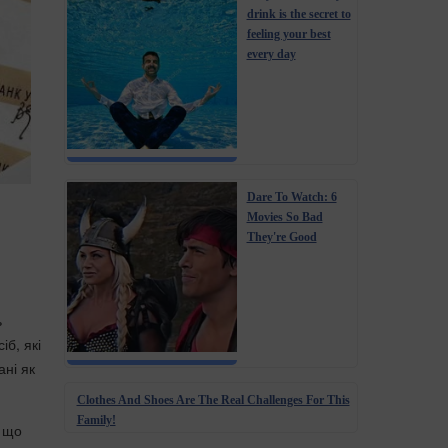
drink is the secret to
feeling your best
every day
Dare To Watch: 6
Movies So Bad
They're Good
ь
б, які
ані як
Clothes And Shoes Are The Real Challenges For This
Family!
, що