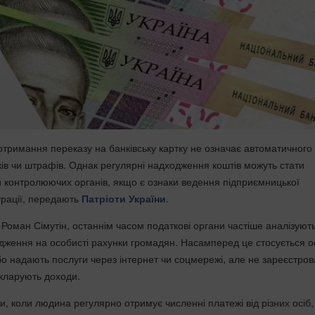
 отримання переказу на банківську картку не означає автоматичного
ів чи штрафів. Однак регулярні надходження коштів можуть стати
и контролюючих органів, якщо є ознаки ведення підприємницької
трації, передають
Патріоти України
.
 Роман Сімутін, останнім часом податкові органи частіше аналізуют
дження на особисті рахунки громадян. Насамперед це стосується осі
о надають послуги через інтернет чи соцмережі, але не зареєстров
екларують доходи.
и, коли людина регулярно отримує численні платежі від різних осіб