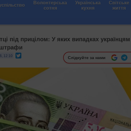
Волонтерська
Українська
Світське
успільство
сотня
кухня
життя
тці під прицілом: У яких випадках українцям
 штрафи
Twitter
6, 12:10
Слідкуйте за нами