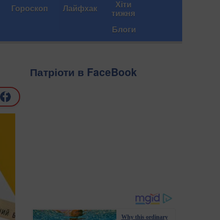
Хіти
Гороскоп
Лайфхак
тижня
Блоги
Патріоти в FaceBook
Why this ordinary