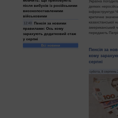
Україна погодил
після вибухів із російськими
деяких неросійс
високопоставленими
інфраструктурі 
військовими
критичне значен
казахстанської 
Пенсія за новими
12:40
американський ч
правилами: Ось кому
передають Патріо
зарахують додатковий стаж
у серпні
Всі новини
Пенсія за но
кому зарахую
серпні
субота, 8 серпень 