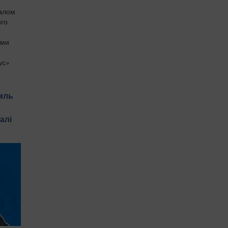
налом
ого
ами
ус»
мль
алі