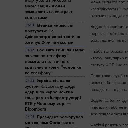
може свідчити про 
мобілізація - людей
кваліфікувати ці на
заманюють на контракт
окремих випадках с
повістками
Медики не змогли
15:11
Водночас юристи на
врятувати: На
переказ. Тобто пове
Дніпропетровщині трагічно
розглядатися як пр
загинув 2-річний малюк
Росіянку вийшла заміж
14:45
Найбільші ризики в
за чеха по телефону і
картку: регулярно п
вимагала політичного
статусу ФОП і не сп
притулку в країні "чоловіка
по телефону"
Податкова служба н
Україна пішла на
14:28
адже це банківська
зустріч Казахстану щодо
випадках — під час
ударів по неросійським
танкерам та інфраструктурі
Водночас банки зді
КТК у Чорному морі —
підозрілих або нет
Bloomberg
або повідомляти від
Президент розчарував
14:06
мовчанням: Організатор
Фахівці радять у р
"Картонкового протесту"