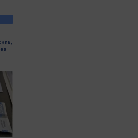
снив,
ова