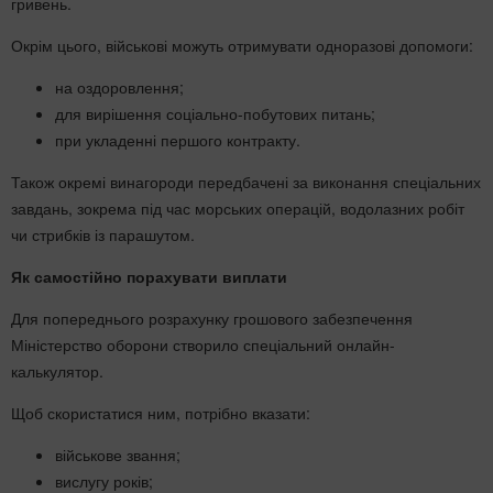
гривень.
Окрім цього, військові можуть отримувати одноразові допомоги:
на оздоровлення;
для вирішення соціально-побутових питань;
при укладенні першого контракту.
Також окремі винагороди передбачені за виконання спеціальних
завдань, зокрема під час морських операцій, водолазних робіт
чи стрибків із парашутом.
Як самостійно порахувати виплати
Для попереднього розрахунку грошового забезпечення
Міністерство оборони створило спеціальний онлайн-
калькулятор.
Щоб скористатися ним, потрібно вказати:
військове звання;
вислугу років;