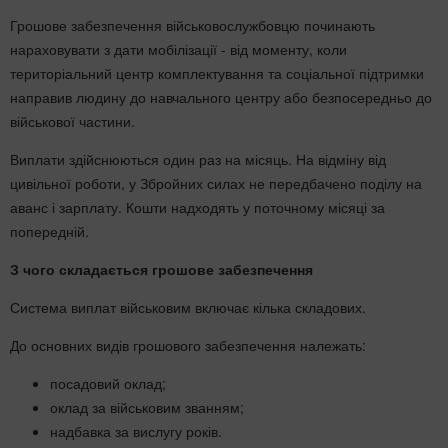
Грошове забезпечення військовослужбовцю починають
нараховувати з дати мобілізації - від моменту, коли
територіальний центр комплектування та соціальної підтримки
направив людину до навчального центру або безпосередньо до
військової частини.
Виплати здійснюються один раз на місяць. На відміну від
цивільної роботи, у Збройних силах не передбачено поділу на
аванс і зарплату. Кошти надходять у поточному місяці за
попередній.
З чого складається грошове забезпечення
Система виплат військовим включає кілька складових.
До основних видів грошового забезпечення належать:
посадовий оклад;
оклад за військовим званням;
надбавка за вислугу років.