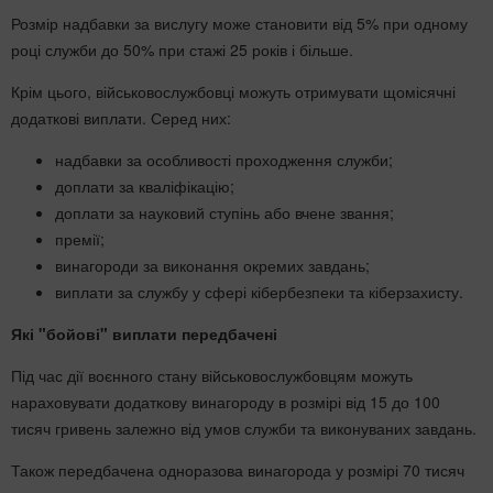
Розмір надбавки за вислугу може становити від 5% при одному
році служби до 50% при стажі 25 років і більше.
Крім цього, військовослужбовці можуть отримувати щомісячні
додаткові виплати. Серед них:
надбавки за особливості проходження служби;
доплати за кваліфікацію;
доплати за науковий ступінь або вчене звання;
премії;
винагороди за виконання окремих завдань;
виплати за службу у сфері кібербезпеки та кіберзахисту.
Які "бойові" виплати передбачені
Під час дії воєнного стану військовослужбовцям можуть
нараховувати додаткову винагороду в розмірі від 15 до 100
тисяч гривень залежно від умов служби та виконуваних завдань.
Також передбачена одноразова винагорода у розмірі 70 тисяч