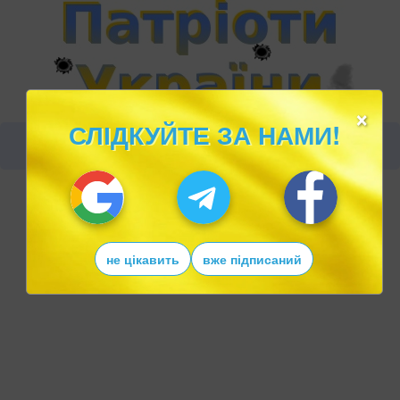
×
СЛІДКУЙТЕ ЗА НАМИ!
не цікавить
вже підписаний