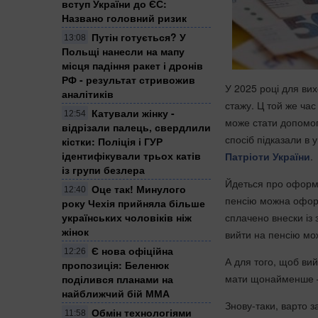
вступ України до ЄС:
Названо головний ризик
Путін готується? У
13:08
Польщі нанесли на мапу
місця падіння ракет і дронів
РФ - результат стривожив
У 2025 році для вих
аналітиків
стажу. Ц той же ча
Катували жінку -
12:54
може стати допомога
відрізали палець, свердлили
спосіб підказали в 
кістки: Поліція і ГУР
ідентифікували трьох катів
Патріоти України
.
із групи безлера
Йдеться про оформл
Оце так! Минулого
12:40
пенсію можна оформ
року Чехія прийняла більше
сплачено внески із 
українських чоловіків ніж
жінок
вийти на пенсію мож
Є нова офіційна
12:26
А для того, щоб вий
пропозиція: Беленюк
мати щонайменше — 3
поділився планами на
найближчий бій ММА
Знову-таки, варто з
Обмін технологіями
11:58