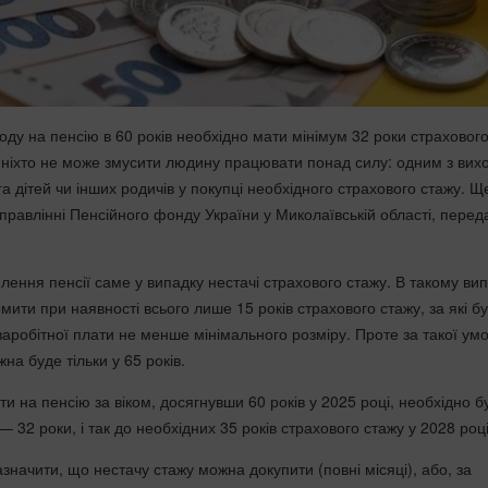
оду на пенсію в 60 років необхідно мати мінімум 32 роки страховог
с ніхто не може змусити людину працювати понад силу: одним з вихо
 дітей чи інших родичів у покупці необхідного страхового стажу. Щ
управлінні Пенсійного фонду України у Миколаївській області, пере
ення пенсії саме у випадку нестачі страхового стажу. В такому ви
ити при наявності всього лише 15 років страхового стажу, за які б
заробітної плати не менше мінімального розміру. Проте за такої ум
на буде тільки у 65 років.
ти на пенсію за віком, досягнувши 60 років у 2025 році, необхідно б
2 роки, і так до необхідних 35 років страхового стажу у 2028 році
азначити, що нестачу стажу можна докупити (повні місяці), або, за