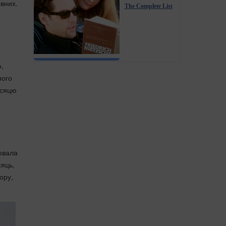
овних.
The Complete List
ю,
ного
ісяцю
цювала
сяць,
ору,