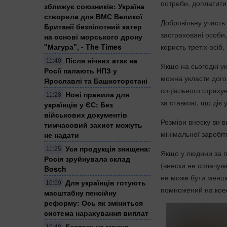
потреби, доплатити
зближує союзників: Україна
створила для ВМС Великої
Добровільну участь 
Британії безпілотний катер
застраховані особи,
на основі морського дрону
користь третіх осіб
"Магура", - The Times
Після нічних атак на
11:40
Якщо на сьогодні у
Росії палають НПЗ у
можна укласти дого
Ярославлі та Башкоторстані
соціального страху
Нові правила для
11:28
за ставкою, що діє у
українців у ЄС: Без
військових документів
Розміри внеску ви 
тимчасовий захист можуть
мінімальної заробіт
не надати
Уся продукція знищена:
11:25
Якщо у людини за п
Росія зруйнувала склад
(внески не сплачува
Bosch
не може бути меншо
Для українців готують
10:59
помножений на коеф
масштабну пенсійну
реформу: Ось як зміниться
система нарахування виплат
Безпеку не можна