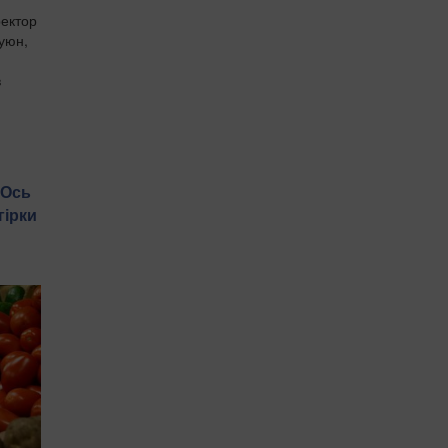
ректор
Куюн,
в
 Ось
гірки