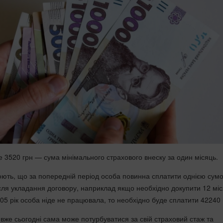
е 3520 грн — сума мінімального страхового внеску за один місяць.
ють, що за попередній період особа повинна сплатити однією сум
сля укладання договору, наприклад якщо необхідно докупити 12 міся
05 рік особа ніде не працювала, то необхідно буде сплатити 42240 
 вже сьогодні сама може потурбуватися за свій страховий стаж та