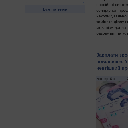
пенсійної систем
Все по теме
солідарної, проф
накопичувальної
замінити діючу 
механізм доплат
базову виплату, 
Зарплати зро
повільніше: 
невтішний про
четвер, 6 серпень 