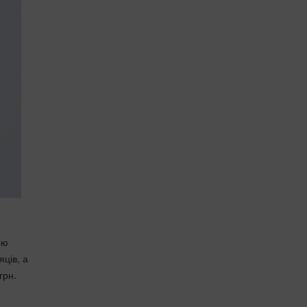
ою
ців, а
грн.