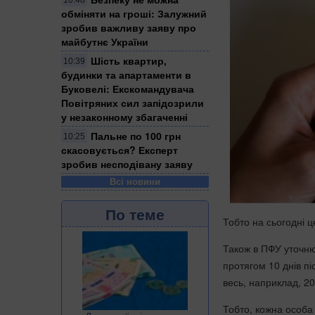
10:48
обміняти на гроші: Залужний
зробив важливу заяву про
майбутнє України
Шість квартир,
10:39
будинки та апартаменти в
Буковелі: Екскомандувача
Повітряних сил запідозрили
у незаконному збагаченні
Пальне по 100 грн
10:25
скасовується? Експерт
зробив несподівану заяву
Всі новини
По теме
Тобто на сьогодні ц
Також в ПФУ уточню
протягом 10 днів пі
весь, наприклад, 20
Тобто, кожна особа