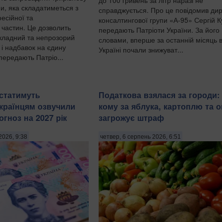
и, яка складатиметься з
справджується. Про це повідомив ди
есійної та
консалтингової групи «А-95» Сергій 
 частин. Це дозволить
передають Патріоти України. За його
складний та непрозорий
словами, вперше за останній місяць 
 і надбавок на єдину
Україні почали знижуват...
передають Патріо...
статимуть
Податкова взялася за городи:
Українцям озвучили
кому за яблука, картоплю та о
гноз на 2027 рік
загрожує штраф
2026, 9:38
четвер, 6 серпень 2026, 6:51