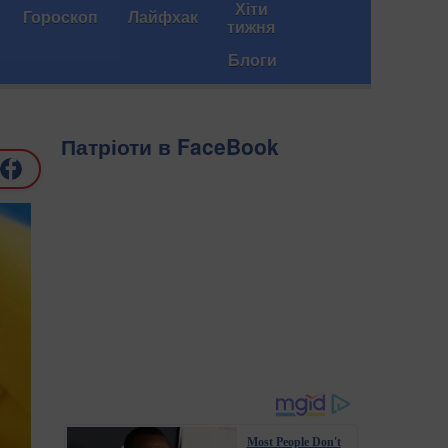
Хіти
Гороскоп
Лайфхак
тижня
Блоги
Патріоти в FaceBook
Most People Don't