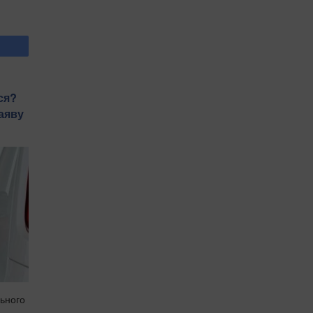
ся?
аяву
льного