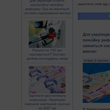
Для українців готують
захистити себе від
масштабну пенсійну
реформу: Ось як зміниться
система нарахування виплат
Для українці
пенсійну реф
зміниться си
Пальне по 100 грн
виплат
скасовується? Експерт
зробив несподівану заяву
четвер, 6 серпень 
Зарплати зростатимуть
повільніше: Українцям
озвучили невтішний прогноз
на 2027 рік
В Україні плану