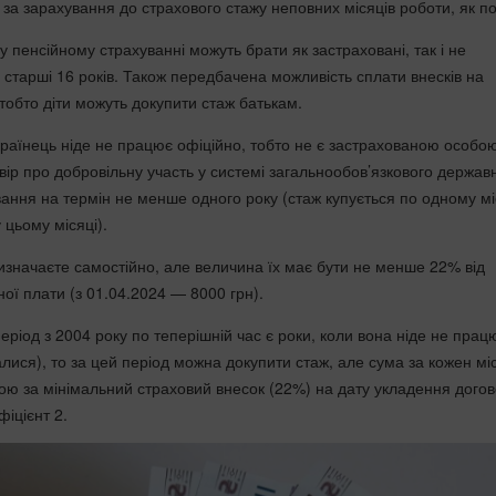
 за зарахування до страхового стажу неповних місяців роботи, як п
у пенсійному страхуванні можуть брати як застраховані, так і не
 старші 16 років. Також передбачена можливість сплати внесків на
, тобто діти можуть докупити стаж батькам.
країнець ніде не працює офіційно, тобто не є застрахованою особо
вір про добровільну участь у системі загальнообов’язкового держав
вання на термін не менше одного року (стаж купується по одному м
 цьому місяці).
визначаєте самостійно, але величина їх має бути не менше 22% від
ної плати (
з 01.04.2024
— 8000 грн).
еріод з 2004 року по теперішній час є роки, коли вона ніде не пра
лися), то за цей період можна докупити стаж, але сума за кожен мі
ю за мінімальний страховий внесок (22%) на дату укладення догов
іцієнт 2.