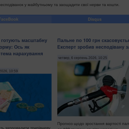
 несподіванок у майбутньому та заощадити свої нерви та кошти.
FaceBook
Disqus
в готують масштабну
Пальне по 100 грн скасовуєть
орму: Ось як
Експерт зробив несподівану з
стема нарахування
четвер, 6 серпень 2026, 10:25
2026, 10:59
Прогноз щодо зростання вартості па
ють запровадити трирівневу
до 100 гривень за літр наразі не