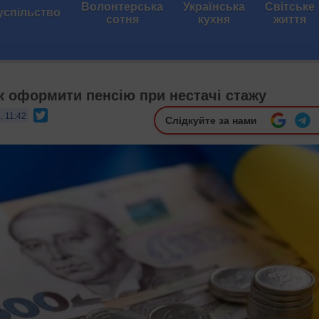
Волонтерська
Українська
Світське
успільство
сотня
кухня
життя
к оформити пенсію при нестачі стажу
Twitter
, 11:42
Слідкуйте за нами