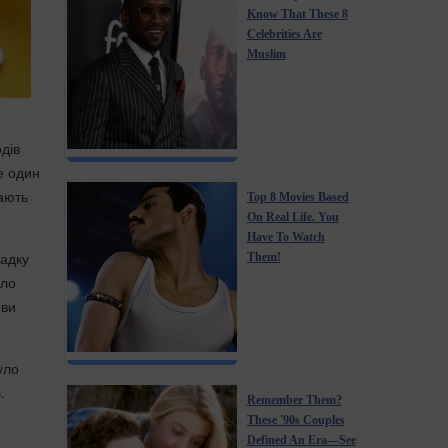
Know That These 8
Celebrities Are
Muslim
о
дів
е один
дають
Top 8 Movies Based
On Real Life. You
Have To Watch
падку
Them!
уло
ови
уло
.
Remember Them?
These '90s Couples
Defined An Era—See