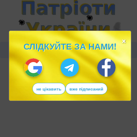
×
СЛІДКУЙТЕ ЗА НАМИ!
не цікавить
вже підписаний