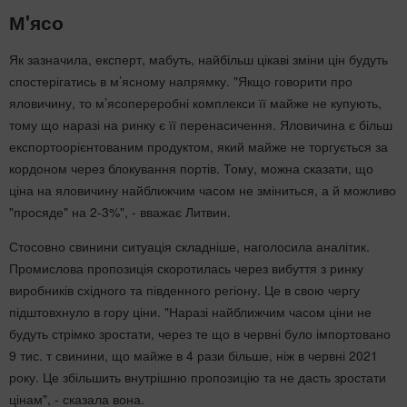
М'ясо
Як зазначила, експерт, мабуть, найбільш цікаві зміни цін будуть
спостерігатись в м’ясному напрямку. "Якщо говорити про
яловичину, то м’ясопереробні комплекси її майже не купують,
тому що наразі на ринку є її перенасичення. Яловичина є більш
експортоорієнтованим продуктом, який майже не торгується за
кордоном через блокування портів. Тому, можна сказати, що
ціна на яловичину найближчим часом не зміниться, а й можливо
"просяде" на 2-3%", - вважає Литвин.
Стосовно свинини ситуація складніше, наголосила аналітик.
Промислова пропозиція скоротилась через вибуття з ринку
виробників східного та південного регіону. Це в свою чергу
підштовхнуло в гору ціни. "Наразі найближчим часом ціни не
будуть стрімко зростати, через те що в червні було імпортовано
9 тис. т свинини, що майже в 4 рази більше, ніж в червні 2021
року. Це збільшить внутрішню пропозицію та не дасть зростати
цінам", - сказала вона.