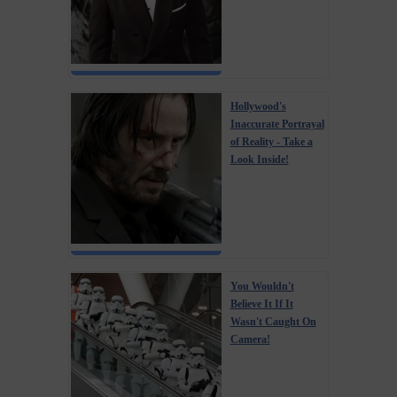
Hollywood's
Inaccurate Portrayal
of Reality - Take a
Look Inside!
You Wouldn't
Believe It If It
Wasn't Caught On
Camera!