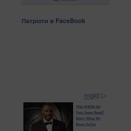
Патріоти в FaceBook
Who Will Be the
Next James Bond?
Here's What We
Know So Far