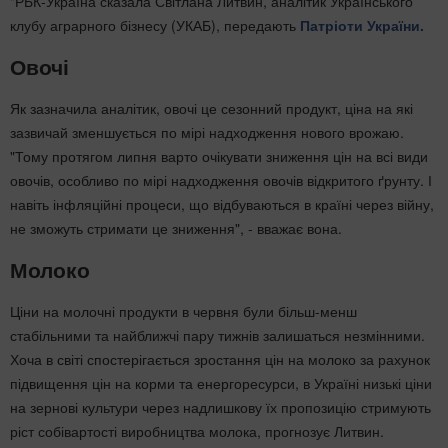
"РБК-Україна сказала Світлана Литвин, аналітик Українського
клубу аграрного бізнесу (УКАБ), передають
Патріоти України.
Овочі
Як зазначила аналітик, овочі це сезонний продукт, ціна на які
зазвичай зменшується по мірі надходження нового врожаю.
"Тому протягом липня варто очікувати зниження цін на всі види
овочів, особливо по мірі надходження овочів відкритого ґрунту. І
навіть інфляційні процеси, що відбуваються в країні через війну,
не зможуть стримати це зниження", - вважає вона.
Молоко
Ціни на молочні продукти в червня були більш-менш
стабільними та найближчі пару тижнів залишаться незмінними.
Хоча в світі спостерігається зростання цін на молоко за рахунок
підвищення цін на корми та енергоресурси, в Україні низькі ціни
на зернові культури через надлишкову їх пропозицію стримують
ріст собівартості виробництва молока, прогнозує Литвин.