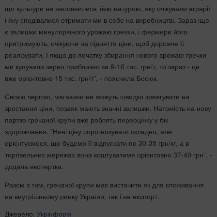
що культури не наповнилися тією натурою, яку очікували аграрії
і яку сподівалися отримати ми в себе на виробництві. Зараз іще
є залишки минулорічного урожаю гречки, і фермери його
притримують, очікуючи на підняття ціни, щоб дорожче її
реалізувати. І якщо до початку збирання нового врожаю гречки
ми купували зерно приблизно за 8-10 тис. грн/т, то зараз - це
вже орієнтовно 15 тис. грн/т”, - пояснила Босюк.
Своєю чергою, магазини не можуть швидко зреагувати на
зростання ціни, позаяк мають значні залишки. Натомість на нову
партію гречаної крупи вже роблять переоцінку у бік
здорожчання. "Нині ціну спрогнозувати складно, але
орієнтуємося, що будемо її відпускати по 30-35 грн/кг, а в
торгівельних мережах вона коштуватиме орієнтовно 37-40 грн”, -
додала експертка.
Разом з тим, гречаної крупи має вистачити як для споживання
на внутрішньому ринку України, так і на експорт.
Джерело:
Укрінформ