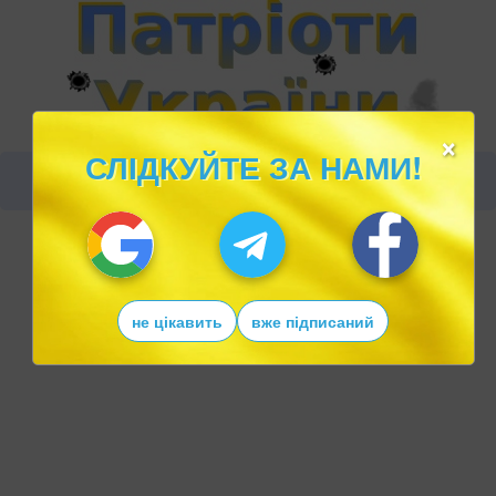
×
СЛІДКУЙТЕ ЗА НАМИ!
не цікавить
вже підписаний