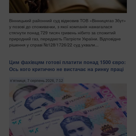
Вінницький районний суд відмовив ТОВ «Вінницягаз Збут»
у позові до споживачки, з якої компанія намагалася
стягнути понад 729 тисяч гривень нібито за спожитий
природний газ, передають Патріоти України. Відповідне
рішення у справі №128/1726/22 суд ухвали...
Цим фахівцям готові платити понад 1500 євро:
Ось кого критично не вистачає на ринку праці
п’ятниця, 7 серпень 2026, 7:12