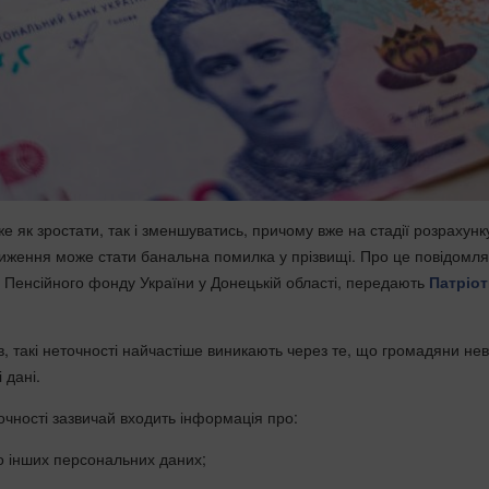
же як зростати, так і зменшуватись, причому вже на стадії розрахунку
иження може стати банальна помилка у прізвищі. Про це повідомля
 Пенсійного фонду України у Донецькій області, передають
Патріо
в, такі неточності найчастіше виникають через те, що громадяни не
 дані.
очності зазвичай входить інформація про:
бо інших персональних даних;