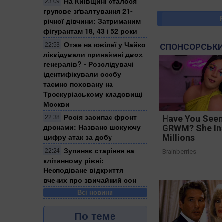
На Київщині сталося
23:09
групове зґвалтування 21-
річної дівчини: Затриманим
фігурантам 18, 43 і 52 роки
Отже на ювілеї у Чайко
22:53
СПОНСОРСЬКИ
ліквідували принаймні двох
генералів? - Розслідувачі
ідентифікували особу
таємно поховану на
Троєкуріаському кладовищі
Москви
Росія засипає фронт
Have You Seen
22:38
дронами: Названо шокуючу
GRWM? She In
цифру атак за добу
Millions
Зупиняє старіння на
22:24
Brainberries
клітинному рівні:
Несподіване відкриття
вчених про звичайний сон
Всі новини
По теме