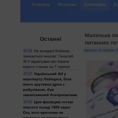
Головна
Політика
Економіка
С
Маленька по
Останні
питаннях по
На концерті Кобзона
вівторок, 19 травень 2
07:33
тримається аншлаг: Генштаб
ЗСУ відзвітував про втрати
ворога станом на 7 серпня
Український АН у
07:27
аеропорту Лейпцига, біля
якого крутився дрон з
вибухівкою, був
завантажений боєприпасами
Цим фахівцям готові
07:12
платити понад 1500 євро:
Ось кого критично не
вистачає на ринку праці