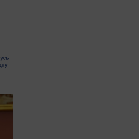
русь
дну