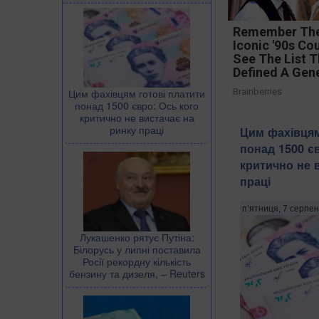
Remember Th
Iconic '90s Co
See The List T
Defined A Gen
Цим фахівцям готові платити
Brainberries
понад 1500 євро: Ось кого
критично не вистачає на
ринку праці
Цим фахівцям
понад 1500 є
критично не 
праці
п’ятниця, 7 серпен
Лукашенко рятує Путіна:
Білорусь у липні поставила
Росії рекордну кількість
бензину та дизеля, – Reuters