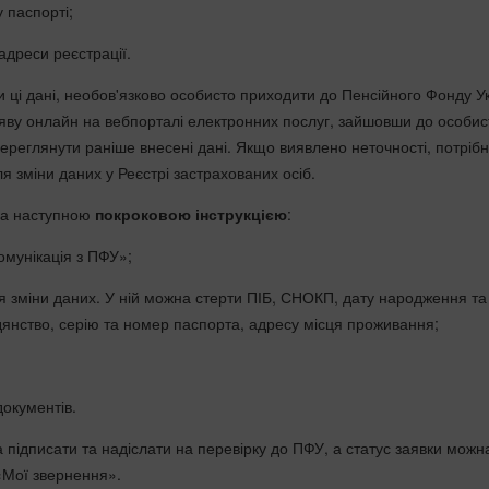
 паспорті;
 адреси реєстрації.
и ці дані, необов'язково особисто приходити до Пенсійного Фонду У
ву онлайн на вебпорталі електронних послуг, зайшовши до особис
переглянути раніше внесені дані. Якщо виявлено неточності, потріб
я зміни даних у Реєстрі застрахованих осіб.
за наступною
покроковою інструкцією
:
Комунікація з ПФУ»;
ля зміни даних. У ній можна стерти ПІБ, СНОКП, дату народження та
адянство, серію та номер паспорта, адресу місця проживання;
документів.
 підписати та надіслати на перевірку до ПФУ, а статус заявки можн
 «Мої звернення».