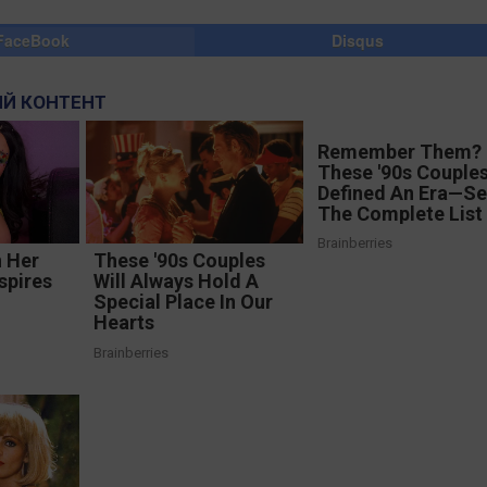
FaceBook
Disqus
Й КОНТЕНТ
Remember Them?
These '90s Couple
Defined An Era—S
The Complete List
Brainberries
 Her
These '90s Couples
spires
Will Always Hold A
Special Place In Our
Hearts
Brainberries