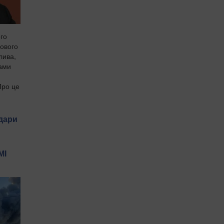
ого
нового
лива,
ами
Про це
Удари
МІ