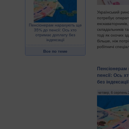
Український рино
потребує операто
екскаваторників,
Пенсіонерам нарахують ще
складальників та
35% до пенсії: Ось хто
отримає доплату без
тоді як охочих з
індексації
більше, ніж потр
робітничі спеціал
Все по теме
Пенсіонерам
пенсії: Ось х
без індексації
четвер, 6 серпень 