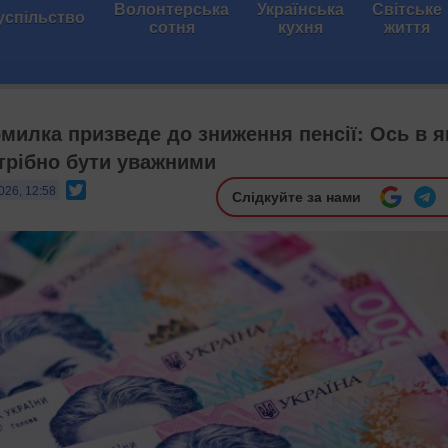
Волонтерська
Українська
Світське
успільство
сотня
кухня
життя
милка призведе до зниження пенсії: Ось в я
трібно бути уважними
Twitter
026, 12:58
Слідкуйте за нами