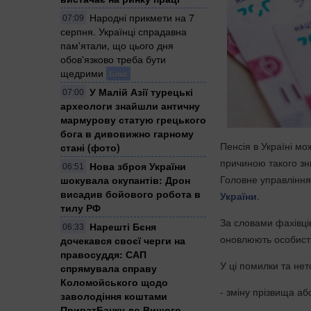
Народні прикмети на 7
07:09
серпня. Українці спрадавна
пам'ятали, що цього дня
обов'язково треба бути
щедрими
Блог
У Малій Азії турецькі
07:00
археологи знайшли античну
мармурову статую грецького
бога в дивовижно гарному
Пенсія в Україні мо
стані (фото)
причиною такого зн
Нова зброя України
06:51
Головне управління
шокувала окупантів: Дрон
висадив бойового робота в
України
.
тилу РФ
За словами фахівці
Нарешті Бєня
06:33
оновлюють особисті
дочекався своєї черги на
правосуддя: САП
У ці помилки та нет
спрямувала справу
Коломойського щодо
- зміну прізвища а
заволодіння коштами
ПриватБанку до Вищого