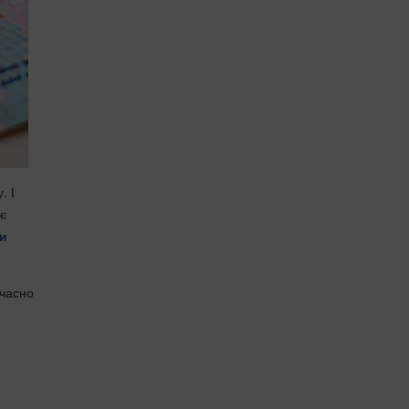
. І
є
ти
вчасно