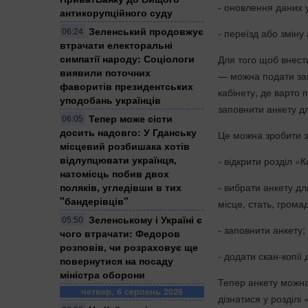
- оновлення даних у
антикорупційного суду
Зеленський продовжує
- переїзд або зміну
06:24
втрачати електоральні
симпатії народу: Соціологи
Для того щоб внест
виявили поточних
— можна подати зая
фаворитів президентських
кабінету, де варто 
уподобань українців
заповнити анкету дл
Тепер може сісти
06:05
досить надовго: У Гданську
Це можна зробити 
місцевий розбишака хотів
відлупцювати українця,
- відкрити розділ «
натомісць побив двох
- вибрати анкету д
поляків, угледівши в тих
"бандерівців"
місце, стать, гром
Зеленському і Україні є
05:50
- заповнити анкету;
чого втрачати: Федоров
розповів, чи розраховує ще
- додати скан-копії 
повернутися на посаду
міністра оборони
Тепер анкету можна
четвер, 6 серпень 2026
дізнатися у розділі