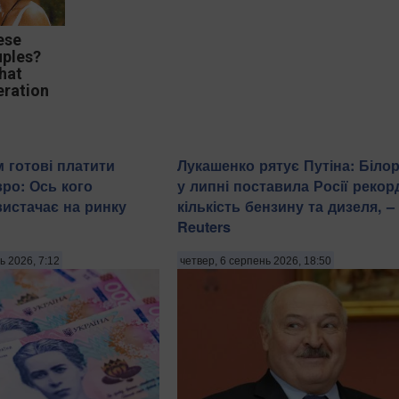
ese
uples?
hat
eration
 готові платити
Лукашенко рятує Путіна: Біло
вро: Ось кого
у липні поставила Росії рекор
вистачає на ринку
кількість бензину та дизеля, –
Reuters
ь 2026, 7:12
четвер, 6 серпень 2026, 18:50