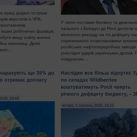
к праці дедалі гостріше
рів верстатів із ЧПК,
У липні поставки бензину та дизельн
 монтажників,
пального з Білорусі до Росії досягли 
 інших робітничих фахівців,
місячного рекорду на тлі дефіциту па
добути вищу освіту значно
спричиненого позаплановими зупинк
ібно економіці. Деякі
російських нафтопереробних заводів
ьно...
унаслідок ударів українських дронів. 
повідомляє ...
 нарахують ще 35% до
Наслідки все більш відчутні: 
то отримає доплату
по складах Wildberries
коштуватимуть Росії чверть
річного дефіциту бюджету, - З
2026, 18:44
четвер, 6 серпень 2026, 18:22