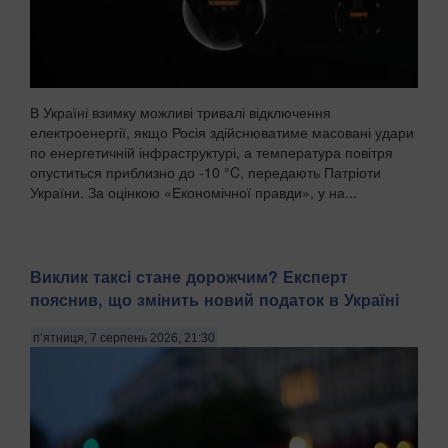
В Україні взимку можливі тривалі відключення
електроенергії, якщо Росія здійснюватиме масовані удари
по енергетичній інфраструктурі, а температура повітря
опуститься приблизно до -10 °C, передають Патріоти
України. За оцінкою «Економічної правди», у на...
Виклик таксі стане дорожчим? Експерт
пояснив, що змінить новий податок в Україні
п’ятниця, 7 серпень 2026, 21:30