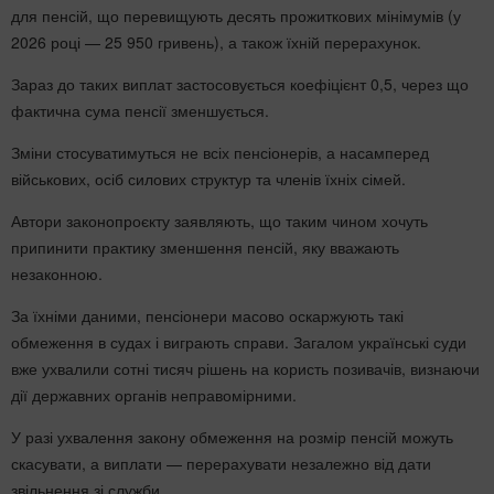
для пенсій, що перевищують десять прожиткових мінімумів (у
2026 році — 25 950 гривень), а також їхній перерахунок.
Зараз до таких виплат застосовується коефіцієнт 0,5, через що
фактична сума пенсії зменшується.
Зміни стосуватимуться не всіх пенсіонерів, а насамперед
військових, осіб силових структур та членів їхніх сімей.
Автори законопроєкту заявляють, що таким чином хочуть
припинити практику зменшення пенсій, яку вважають
незаконною.
За їхніми даними, пенсіонери масово оскаржують такі
обмеження в судах і виграють справи. Загалом українські суди
вже ухвалили сотні тисяч рішень на користь позивачів, визнаючи
дії державних органів неправомірними.
У разі ухвалення закону обмеження на розмір пенсій можуть
скасувати, а виплати — перерахувати незалежно від дати
звільнення зі служби.