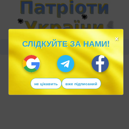
×
СЛІДКУЙТЕ ЗА НАМИ!
не цікавить
вже підписаний