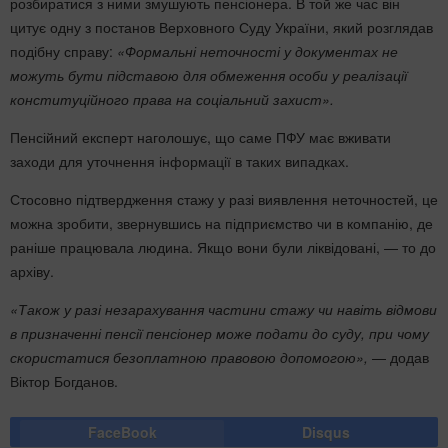
розбиратися з ними змушують пенсіонера. В той же час він
цитує одну з постанов Верховного Суду України, який розглядав
подібну справу:
«Формальні неточності у документах не
можуть бути підставою для обмеження особи у реалізації
конституційного права на соціальний захист».
Пенсійний експерт наголошує, що саме ПФУ має вживати
заходи для уточнення інформації в таких випадках.
Стосовно підтвердження стажу у разі виявлення неточностей, це
можна зробити, звернувшись на підприємство чи в компанію, де
раніше працювала людина. Якщо вони були ліквідовані, — то до
архіву.
«Також у разі незарахування частини стажу чи навіть відмови
в призначенні пенсії пенсіонер може подати до суду, при чому
скористатися безоплатною правовою допомогою»,
— додав
Віктор Богданов.
FaceBook
Disqus