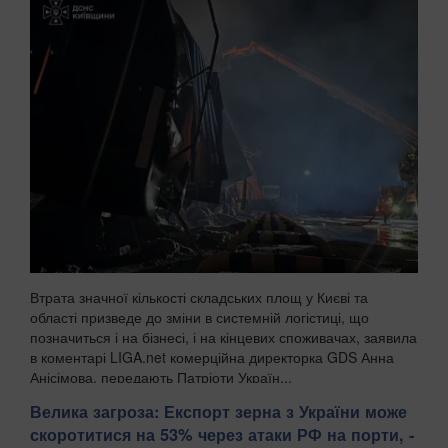
Втрата значної кількості складських площ у Києві та
області призведе до зміни в системній логістиці, що
позначиться і на бізнесі, і на кінцевих споживачах, заявила
в коментарі LIGA.net комерційна директорка GDS Анна
Анісімова, передають Патріоти Україн...
Велика загроза: Експорт зерна з України може
скоротитися на 53% через атаки РФ на порти, -