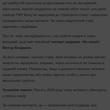
що майбутній пенсіонер розраховував піти на заслужений
відпочинок, маючи сподівання на певний обсяг пенсії, але деякі
періоди ПФУ йому не зарахував до страхового стажу і нарахував
громадянину менші виплати. Чи через недостатній стаж
відмовив у надбавках.
Про те, чому так відбувається, і що робити людям в таких
випадкай, розповів пенсійний
експерт видання «На пенсії»
Віктор Богданов
.
За його словами, частину стажу, який впливає на розмір виплат,
можуть не зарахувати, зокрема, через неточності чи помилки в
трудовій книжці. Наприклад, якщо в документі вказана неповна
назва підприємства або немає підпису особи у записі про
звільнення з роботи.
Читайте також:
Пенсії у 2026 році: кому виплати підвищать
у першу чергу
За словами експерта, це — прорахунки роботодавців, але