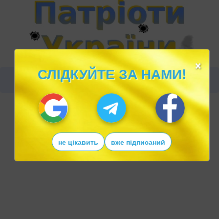
×
СЛІДКУЙТЕ ЗА НАМИ!
не цікавить
вже підписаний