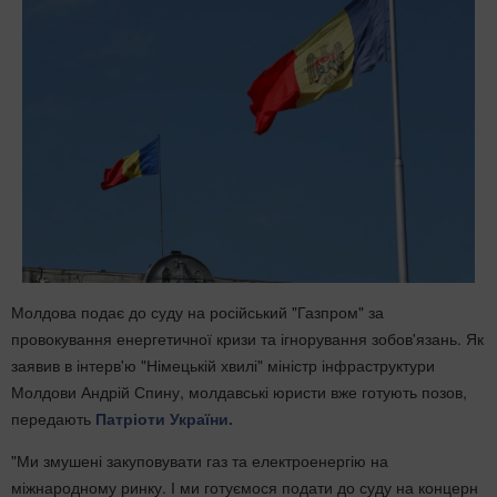
Молдова подає до суду на російський "Газпром" за
провокування енергетичної кризи та ігнорування зобов'язань. Як
заявив в інтерв'ю "Німецькій хвилі" міністр інфраструктури
Молдови Андрій Спину, молдавські юристи вже готують позов,
передають
Патріоти України.
"Ми змушені закуповувати газ та електроенергію на
міжнародному ринку. І ми готуємося подати до суду на концерн