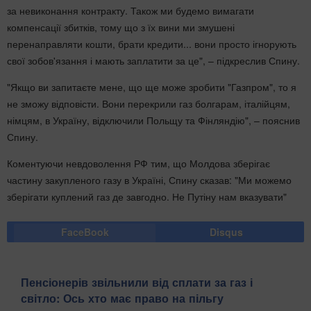
за невиконання контракту. Також ми будемо вимагати
компенсації збитків, тому що з їх вини ми змушені
перенаправляти кошти, брати кредити... вони просто ігнорують
свої зобов'язання і мають заплатити за це", – підкреслив Спину.
"Якщо ви запитаєте мене, що ще може зробити "Газпром", то я
не зможу відповісти. Вони перекрили газ болгарам, італійцям,
німцям, в Україну, відключили Польщу та Фінляндію", – пояснив
Спину.
Коментуючи невдоволення РФ тим, що Молдова зберігає
частину закупленого газу в Україні, Спину сказав: "Ми можемо
зберігати куплений газ де завгодно. Не Путіну нам вказувати"
FaceBook
Disqus
Пенсіонерів звільнили від сплати за газ і
світло: Ось хто має право на пільгу