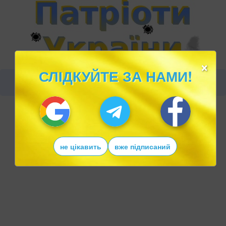
×
СЛІДКУЙТЕ ЗА НАМИ!
не цікавить
вже підписаний