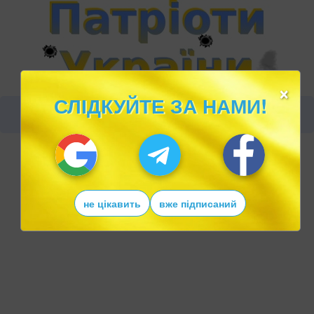
×
СЛІДКУЙТЕ ЗА НАМИ!
не цікавить
вже підписаний