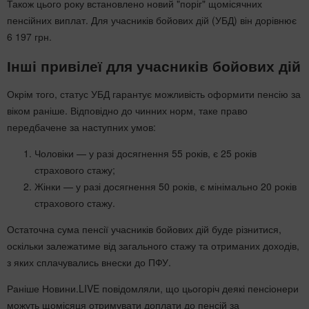
Також цього року встановлено новий "поріг" щомісячних
пенсійних виплат. Для учасників бойових дій (УБД) він дорівнює
6 197 грн.
Інші привілеї для учасників бойових дій
Окрім того, статус УБД гарантує можливість оформити пенсію за
віком раніше. Відповідно до чинних норм, таке право
передбачене за наступних умов:
Чоловіки — у разі досягнення 55 років, є 25 років
страхового стажу;
Жінки — у разі досягнення 50 років, є мінімально 20 років
страхового стажу.
Остаточна сума пенсії учасників бойових дій буде різнитися,
оскільки залежатиме від загального стажу та отриманих доходів,
з яких сплачувались внески до ПФУ.
Раніше Новини.LIVE повідомляли, що цьогоріч деякі пенсіонери
можуть щомісяця отримувати доплати до пенсій за