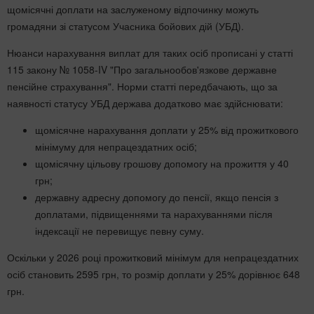
щомісячні доплати на заслуженому відпочинку можуть
громадяни зі статусом Учасника бойових дій (УБД).
Нюанси нарахування виплат для таких осіб прописані у статті
115 закону № 1058-IV "Про загальнообов'язкове державне
пенсійне страхування". Норми статті передбачають, що за
наявності статусу УБД держава додатково має здійснювати:
щомісячне нарахування доплати у 25% від прожиткового
мінімуму для непрацездатних осіб;
щомісячну цільову грошову допомогу на прожиття у 40
грн;
державну адресну допомогу до пенсії, якщо пенсія з
доплатами, підвищеннями та нарахуваннями після
індексації не перевищує певну суму.
Оскільки у 2026 році прожитковий мінімум для непрацездатних
осіб становить 2595 грн, то розмір доплати у 25% дорівнює 648
грн.