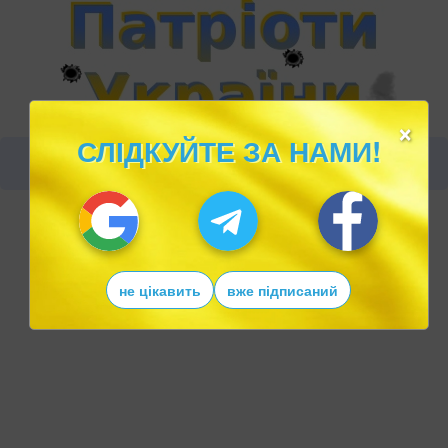
×
СЛІДКУЙТЕ ЗА НАМИ!
не цікавить
вже підписаний