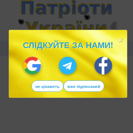
×
СЛІДКУЙТЕ ЗА НАМИ!
не цікавить
вже підписаний