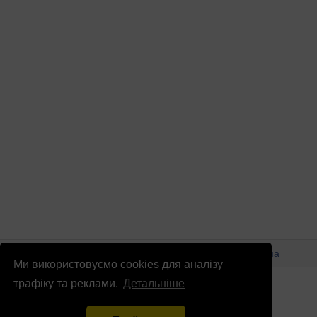
© Патріоти України 2026
Правова інформація
Реклама
Ми використовуємо cookies для аналізу
info
@
patrioty.org.ua
трафіку та реклами.
Детальніше