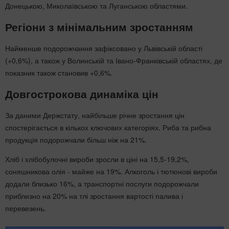
Донецькою, Миколаївською та Луганською областями.
Регіони з мінімальним зростанням
Найменше подорожчання зафіксовано у Львівській області
(+0,6%), а також у Волинській та Івано-Франківській областях, де
показник також становив +0,6%.
Довгострокова динаміка цін
За даними Держстату, найбільше річне зростання цін
спостерігається в кількох ключових категоріях. Риба та рибна
продукція подорожчали більш ніж на 21%.
Хліб і хлібобулочні вироби зросли в ціні на 15,5-19,2%,
соняшникова олія - майже на 19%. Алкоголь і тютюнові вироби
додали близько 16%, а транспортні послуги подорожчали
приблизно на 20% на тлі зростання вартості палива і
перевезень.