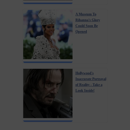
A Museum To
Rihanna's Glory
Could Soon Be
Opened
Hollywood's
Inaccurate Portrayal
of Reality - Take a
Look Inside!