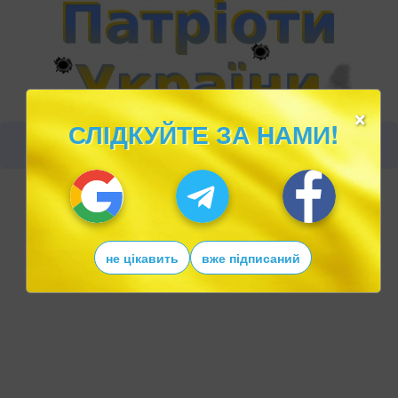
×
СЛІДКУЙТЕ ЗА НАМИ!
не цікавить
вже підписаний