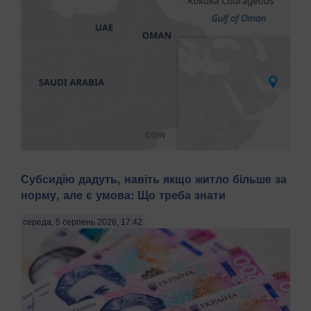
Іран заявив про досягнення угоди з Оманом щодо
Субсидію дадуть, навіть якщо житло більше за
запропонованого маршруту судноплавства через
норму, але є умова: Що треба знати
Ормузьку протоку. Про це повідомляє Bloomberg у середу,
5 серпня, передають Патріоти України. Речник
Міністерства закордонних справ Ірану Есмаїл Багаї
середа, 5 серпень 2026, 17:42
розповів,...