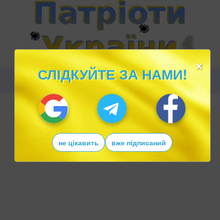
×
СЛІДКУЙТЕ ЗА НАМИ!
не цікавить
вже підписаний