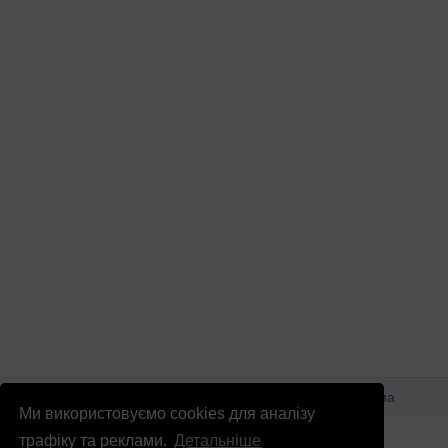
© Патріоти України 2026
Правова інформація
Реклама
Ми використовуємо cookies для аналізу
info
@
patrioty.org.ua
трафіку та реклами.
Детальніше