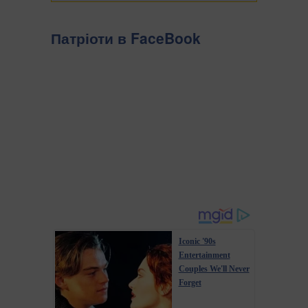
Патріоти в FaceBook
Iconic '90s
Entertainment
Couples We'll Never
Forget