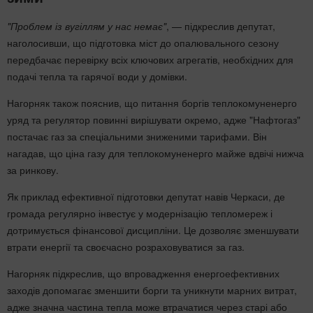
"Проблем із вугіллям у нас немає"
, — підкреслив депутат,
наголосивши, що підготовка міст до опалювального сезону
передбачає перевірку всіх ключових агрегатів, необхідних для
подачі тепла та гарячої води у домівки.
Нагорняк також пояснив, що питання боргів теплокомуненерго
уряд та регулятор повинні вирішувати окремо, адже "Нафтогаз"
постачає газ за спеціальними зниженими тарифами. Він
нагадав, що ціна газу для теплокомуненерго майже вдвічі нижча
за ринкову.
Як приклад ефективної підготовки депутат навів Черкаси, де
громада регулярно інвестує у модернізацію тепломереж і
дотримується фінансової дисципліни. Це дозволяє зменшувати
втрати енергії та своєчасно розраховуватися за газ.
Нагорняк підкреслив, що впровадження енергоефективних
заходів допомагає зменшити борги та уникнути марних витрат,
адже значна частина тепла може втрачатися через старі або