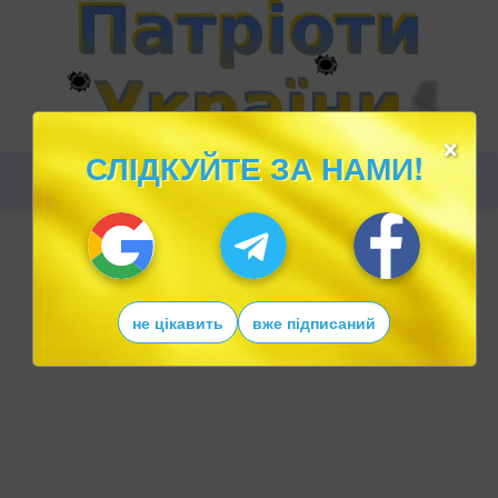
×
СЛІДКУЙТЕ ЗА НАМИ!
не цікавить
вже підписаний