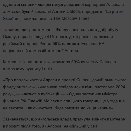
одного зі світових лідерів галузі державної корпорації Алроса в
алмазодобувній компанії Анголи Catoca, передають
Патріоти
України
з посиланням на The Moscow Times.
Taadeen, дочірня компанія Фонду національного добробуту
Оману, наразі володіє 41% проєкту, які раніше належали
російській стороні. Решта 59% належать Endiama EP,
національній алмазній компанії Анголи.
Компанія Taadeen також отримала 50%-ву частку Catoca в
алмазному руднику Luele.
«Про продаж частки Алроси в проекті Catoca „дочці“ оманського
фонду ангольські чиновники повідомили в кінці листопада 2024
року», — йдеться в публікації. — «Однак заступник міністра
фінансів РФ Олексій Моїсеєв після цього говорив, що угода ще
не закрита і, як очікується, буде закрита до кінця червня».
Зазначається, що ангольська влада прагнула змінити партнера
в проєкті після того, як Алроса, найбільший у світі