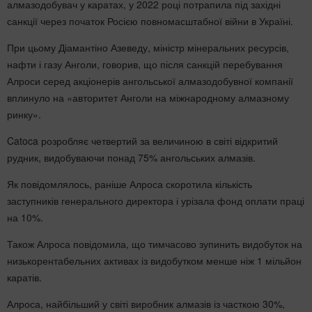
алмазодобувач у каратах, у 2022 році потрапила під західні
санкції через початок Росією повномасштабної війни в Україні.
При цьому Діамантіно Азеведу, міністр мінеральних ресурсів,
нафти і газу Анголи, говорив, що після санкцій перебування
Алроси серед акціонерів ангольської алмазодобувної компанії
вплинуло на «авторитет Анголи на міжнародному алмазному
ринку».
Catoca розробляє четвертий за величиною в світі відкритий
рудник, видобуваючи понад 75% ангольських алмазів.
Як повідомлялось, раніше Алроса скоротила кількість
заступників генерального директора і урізала фонд оплати праці
на 10%.
Також Алроса повідомила, що тимчасово зупинить видобуток на
низькорентабельних активах із видобутком менше ніж 1 мільйон
каратів.
Алроса, найбільший у світі виробник алмазів із часткою 30%,