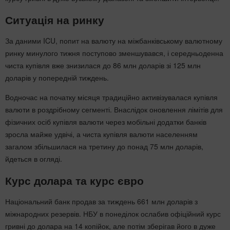
Ситуація на ринку
За даними ICU, попит на валюту на міжбанківському валютному
ринку минулого тижня поступово зменшувався, і середньоденна
чиста купівля вже знизилася до 86 млн доларів зі 125 млн
доларів у попередній тиждень.
Водночас на початку місяця традиційно активізувалася купівля
валюти в роздрібному сегменті. Внаслідок оновлення лімітів для
фізичних осіб купівля валюти через мобільні додатки банків
зросла майже удвічі, а чиста купівля валюти населенням
загалом збільшилася на третину до понад 75 млн доларів,
йдеться в огляді.
Курс долара та курс євро
Національний банк продав за тиждень 661 млн доларів з
міжнародних резервів. НБУ в понеділок ослабив офіційний курс
гривні до долара на 14 копійок, але потім зберігав його в дуже