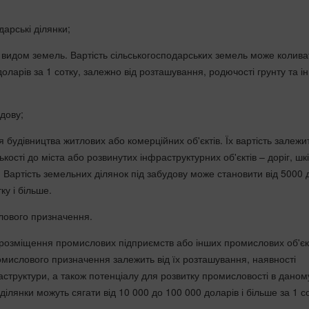
дарські ділянки;
идом земель. Вартість сільськогосподарських земель може колива
доларів за 1 сотку, залежно від розташування, родючості грунту та і
удову;
 будівництва житлових або комерційних об'єктів. Їх вартість залежит
кості до міста або розвинутих інфраструктурних об'єктів – доріг, шкі
. Вартість земельних ділянок під забудову може становити від 5000 
ку і більше.
лового призначення.
 розміщення промислових підприємств або інших промислових об'єкт
омислового призначення залежить від їх розташування, наявності
аструктури, а також потенціалу для розвитку промисловості в даном
і ділянки можуть сягати від 10 000 до 100 000 доларів і більше за 1 с