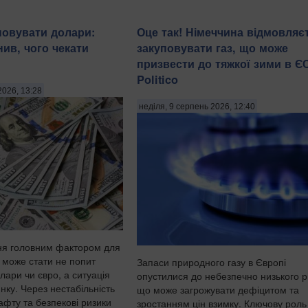
повувати долари:
Оце так! Німеччина відмовляє
нив, чого чекати
закуповувати газ, що може
призвести до тяжкої зими в ЄС
Politico
2026, 13:28
неділя, 9 серпень 2026, 12:40
ня головним фактором для
 може стати не попит
Запаси природного газу в Європі
лари чи євро, а ситуація
опустилися до небезпечно низького р
нку. Через нестабільність
що може загрожувати дефіцитом та
нафту та безпекові ризики
зростанням цін взимку. Ключову роль