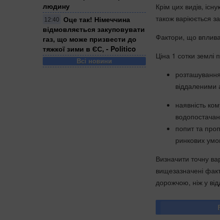
людину
Крім цих видів, існу
також варіюється з
Оце так! Німеччина
12:40
відмовляється закуповувати
Фактори, що вплива
газ, що може призвести до
тяжкої зими в ЄС, - Politico
Ціна 1 сотки землі п
Всі новини
розташування:
віддаленими 
наявність ком
водопостачан
попит та проп
ринкових умо
Визначити точну вар
вищезазначені факт
дорожчою, ніж у від