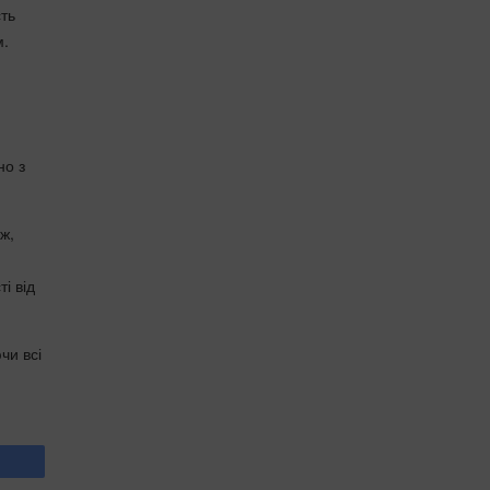
сть
м.
но з
ж,
і від
чи всі