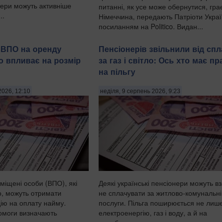
тери можуть активніше
питанні, як усе може обернутися, гра
..
Німеччина, передають Патріоти Украї
посиланням на Politico. Видан...
 ВПО на оренду
Пенсіонерів звільнили від спл
о впливає на розмір
за газ і світло: Ось хто має пр
на пільгу
2026, 12:10
неділя, 9 серпень 2026, 9:23
міщені особи (ВПО), які
Деякі українські пенсіонери можуть вз
, можуть отримати
не сплачувати за житлово-комунальні
ію на оплату найму.
послуги. Пільга поширюється не лиш
помоги визначають
електроенергію, газ і воду, а й на