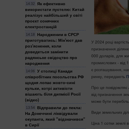
Як ефективно
14:32
використати пустелю: Китай
реалізує найбільший у світі
проєкт сонячних
електростанцій
Народженим в СРСР
14:18
приготуватись: Мін'юст дав
У 2024 році вартіст
роз'яснення, коли
призначення ділянки
доведеться замінити
000 доларів, для жи
радянське свідоцтво про
промислових - від 
народження
є розташування, ная
У столиці Канади
14:06
ринку, передають
П
співробітник посольства РФ
щодня лопає жовто-сині
Про це повідомляє 
кульки, котрі активісти
вішають біля дипмісії Росії
від призначення зем
(відео)
може бути перебіль
Відправили до пекла:
13:54
Види земельних діля
На Донеччині ліквідували
окупанта, який "відзначився"
Ціна 1 сотки землі 
в Сирії