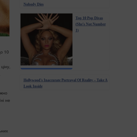
Nobody Dies
Top 10 Pop Divas
(She's Not Number
1)
до 10
ціну,
а
Hollywood's Inaccurate Portrayal Of Reality – Take A
Look Inside
ежно
ні не
ьних