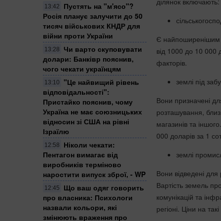
ділянок включають:
Пустять на "м'ясо"?
13:42
Росія планує залучити до 50
сільськогоспо
тисяч військових КНДР для
війни проти України
Є найпоширенішим в
Чи варто скуповувати
від 1000 до 10 000 
13:28
долари: Банківр пояснив,
факторів.
чого чекати українцям
землі під заб
"Це найвищий рівень
13:10
відповідальності":
Вони призначені для
Пристайко пояснив, чому
Україна не має союзницьких
розташування, близь
відносин зі США на рівні
магазинів та іншого
Ізраїлю
000 доларів за 1 сот
Ніколи чекати:
12:58
землі промис
Пентагон вимагає від
виробників терміново
Вони відведені для
наростити випуск зброї, - WP
Вартість земель пр
Що ваш одяг говорить
12:45
комунікацій та інфр
про власника: Психологи
назвали кольори, які
регіоні. Ціни на так
змінюють враження про