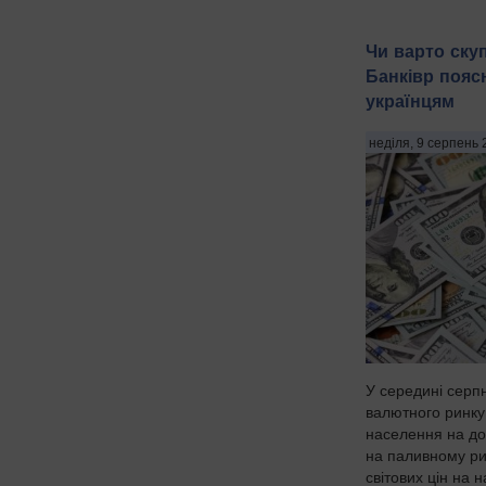
Чи варто ску
Банківр пояс
українцям
неділя, 9 серпень 
У середині серп
валютного ринку
населення на до
на паливному ри
світових цін на 