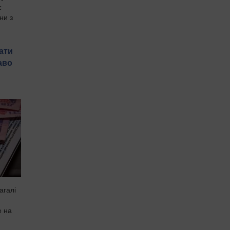
є
ни з
ати
аво
агалі
е на