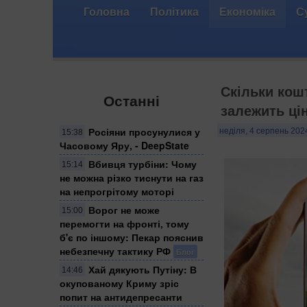
Головна
Політика
Економіка
С
Скільки кошт
Останні
залежить ці
Росіяни просунулися у
неділя, 4 серпень 202
15:38
Часовому Яру, - DeepState
Вбивця турбіни: Чому
15:14
не можна різко тиснути на газ
на непрогрітому моторі
Ворог не може
15:00
перемогти на фронті, тому
б'є по іншому: Пекар пояснив
небезпечну тактику РФ
Блог
Хай дякують Путіну: В
14:46
окупованому Криму зріс
попит на антидепресанти