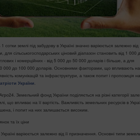
ь 1 сотки землі під забудову в Україні значно варіюється залежно від
, для сільськогосподарських ціновий діапазон становить від 1 000 
тлових і комерційних - від 5 000 до 50 000 доларів і більше, а для
10 000 до 100 000 доларів. Основними факторами, що впливають на 
вність комунікацій та інфраструктури, а також попит і пропозиція н
атріоти України
.
Агро24. Земельний фонд України поділяється на різні категорії зал
лі, що впливає на її вартість. Важливість земельних ресурсів в Украї
шена, і попит на них залишається високим.
нок та їх ціни
в Україні варіюється залежно від її призначення. Основні типи земел