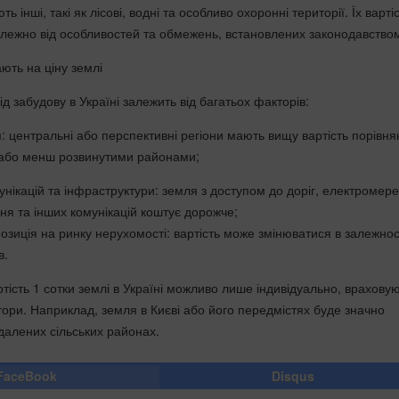
ють інші, такі як лісові, водні та особливо охоронні території. Їх варті
алежно від особливостей та обмежень, встановлених законодавство
ють на ціну землі
ід забудову в Україні залежить від багатьох факторів:
 центральні або перспективні регіони мають вищу вартість порівня
або менш розвинутими районами;
унікацій та інфраструктури: земля з доступом до доріг, електромере
ня та інших комунікацій коштує дорожче;
озиція на ринку нерухомості: вартість може змінюватися в залежност
в.
тість 1 сотки землі в Україні можливо лише індивідуально, враховую
ори. Наприклад, земля в Києві або його передмістях буде значно
далених сільських районах.
FaceBook
Disqus