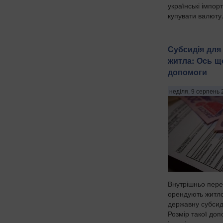
українські імпор
купувати валюту.
Субсидія для
житла: Ось щ
допомоги
неділя, 9 серпень 
Внутрішньо пере
орендують житло
державну субсид
Розмір такої до