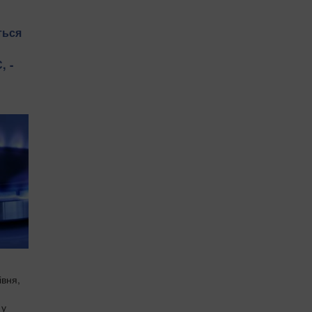
ться
, -
івня,
 у