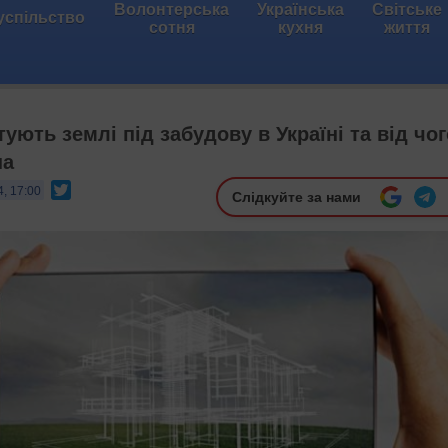
Волонтерська
Українська
Світське
успільство
сотня
кухня
життя
ують землі під забудову в Україні та від чог
на
Twitter
4, 17:00
Слідкуйте за нами