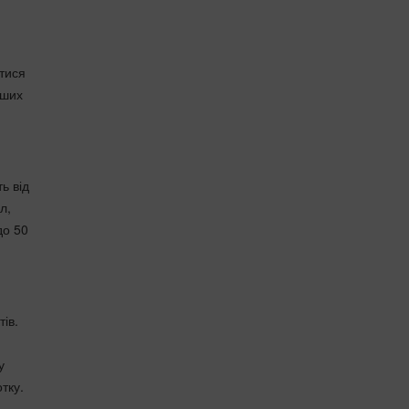
тися
нших
ь від
л,
до 50
ів.
у
отку.