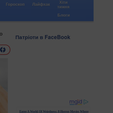
Хіти
Гороскоп
Лайфхак
тижня
Блоги
о
Патріоти в FaceBook
Enter A World Of Weirdness: 8 Horror Movies Where