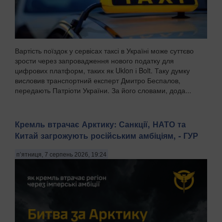
Вартість поїздок у сервісах таксі в Україні може суттєво
зрости через запровадження нового податку для
цифрових платформ, таких як Uklon і Bolt. Таку думку
висловив транспортний експерт Дмитро Беспалов,
передають Патріоти України. За його словами, дода...
Кремль втрачає Арктику: Санкції, НАТО та
Китай загрожують російським амбіціям, - ГУР
п’ятниця, 7 серпень 2026, 19:24