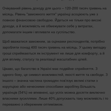
Очікуваний рівень доходу для цього – 120-200 тисяч гривень на
місяць. Рівень "заможного життя" українці асоціюють уже з
повною фінансовою свободою. Йдеться не тільки про високі
доходи, а й можливість не обмежувати себе у витратах,
допомагати іншим і впливати на суспільство.
Щоб вважатися заможним, за оцінками респондентів, потрібно
заробляти понад 400 тисяч гривень на місяць. У цьому випадку
гроші сприймаються як інструмент не лише для комфорту, а й
для впливу, статусу та реалізації масштабних цілей.
Цікаво, що багатство в Україні має подвійне сприйняття. З
одного боку, це символ можливостей, якості життя та свободи. З
іншого – значна частина громадян пов’язує великі статки з
корупцією або нечесними способами заробітку.Більшість
українців (54%) не впевнені, що успіх можна досягти виключно
власними зусиллями. Лише 40% допускають таку можливість і то
переважно з обережним оптимізмом.