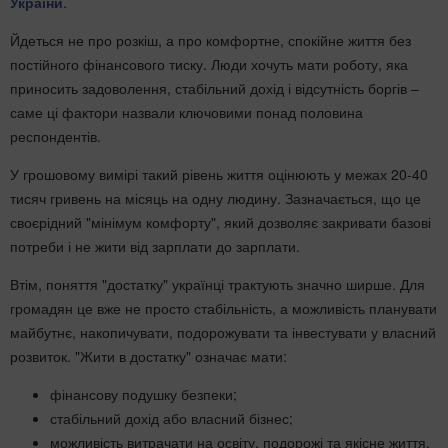
України
.
Йдеться не про розкіш, а про комфортне, спокійне життя без
постійного фінансового тиску. Люди хочуть мати роботу, яка
приносить задоволення, стабільний дохід і відсутність боргів –
саме ці фактори назвали ключовими понад половина
респондентів.
У грошовому вимірі такий рівень життя оцінюють у межах 20-40
тисяч гривень на місяць на одну людину. Зазначається, що це
своєрідний "мінімум комфорту", який дозволяє закривати базові
потреби і не жити від зарплати до зарплати.
Втім, поняття "достатку" українці трактують значно ширше. Для
громадян це вже не просто стабільність, а можливість планувати
майбутнє, накопичувати, подорожувати та інвестувати у власний
розвиток. "Жити в достатку" означає мати:
фінансову подушку безпеки;
стабільний дохід або власний бізнес;
можливість витрачати на освіту, подорожі та якісне життя.