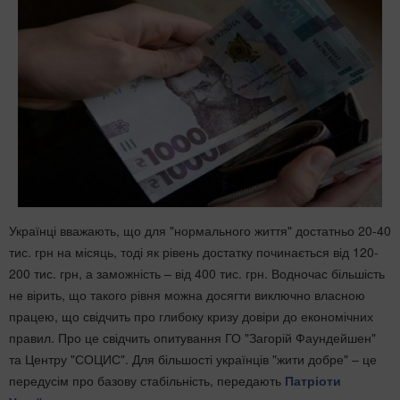
Українці вважають, що для "нормального життя" достатньо 20-40
тис. грн на місяць, тоді як рівень достатку починається від 120-
200 тис. грн, а заможність – від 400 тис. грн. Водночас більшість
не вірить, що такого рівня можна досягти виключно власною
працею, що свідчить про глибоку кризу довіри до економічних
правил. Про це свідчить опитування ГО "Загорій Фаундейшен"
та Центру "СОЦИС". Для більшості українців "жити добре" – це
передусім про базову стабільність, передають
Патріоти