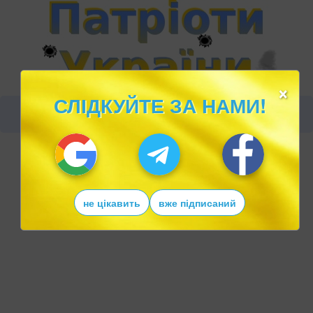
×
СЛІДКУЙТЕ ЗА НАМИ!
не цікавить
вже підписаний