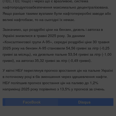
(ТЕС, ГЕС тощо) і через що є вразливою, система
нафтопродуктозабезпечення максимально децентралізована.
Якщо раніше такими вузлами були нафтопереробні заводи або
великі нафтобази, то на сьогодні їх немає.
Зазначимо, що роздрібні ціни на бензин, дизель і автогаз в
Україні знизилися в травні 2025 року. За даними
«Консалтингової групи А-95», середні роздрібні ціни 30 травня
2025 року на бензин А-95 становили 54,56 гривні за літр (-0,25
гривні за місяць), на дизельне пальне 53,54 гривні за літр (-1,00
гривні), на автогаз 35,32 гривні за літр (-0,49 гривні).
У квітні НБУ переглянув прогноз зростання цін на пальне Україні
в поточному році в бік зменшення через здешевлення нафти.
НБУ поліпшив прогноз зростання цін на паливо до 1,2%
наприкінці 2025 року порівняно з 13,5% у прогнозі за січень.
FaceBook
Disqus