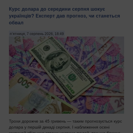
Арктика — перспективний регіон для морської навігації та
Курс долара до середини серпня шокує
видобутку природних ресурсів. Територія Північного
українців? Експерт дав прогноз, чи станеться
Льодовитого океану, яка донедавна була вкрита товстими
шарами криги й залишалася важкодоступною для
обвал
судноплавства, за прогнозами кліматичних мод...
п’ятниця, 7 серпень 2026, 18:49
Трохи дорожче за 45 гривень — таким прогнозується курс
долара у першій декаді серпня. І наближення осені
зазвичай збільшує страхи частини людей, тож що ближче