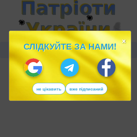
×
СЛІДКУЙТЕ ЗА НАМИ!
не цікавить
вже підписаний