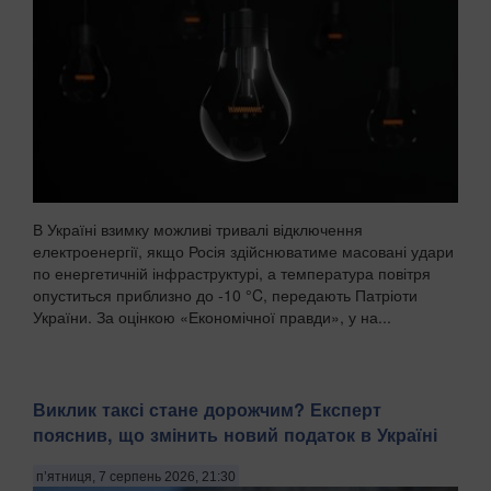
В Україні взимку можливі тривалі відключення
електроенергії, якщо Росія здійснюватиме масовані удари
по енергетичній інфраструктурі, а температура повітря
опуститься приблизно до -10 °C, передають Патріоти
України. За оцінкою «Економічної правди», у на...
Виклик таксі стане дорожчим? Експерт
пояснив, що змінить новий податок в Україні
п’ятниця, 7 серпень 2026, 21:30