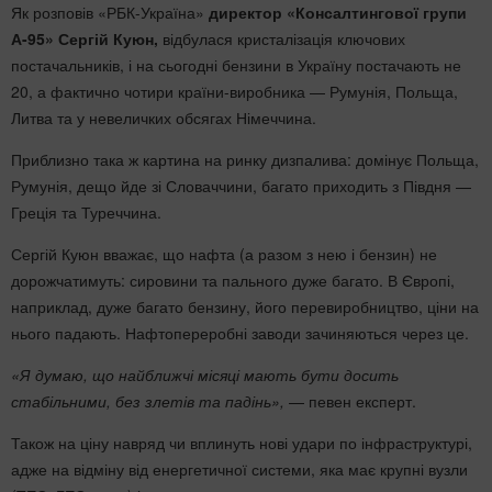
Як розповів «РБК-Україна»
директор «Консалтингової групи
А-95» Сергій Куюн,
відбулася кристалізація ключових
постачальників, і на сьогодні бензини в Україну постачають не
20, а фактично чотири країни-виробника — Румунія, Польща,
Литва та у невеличких обсягах Німеччина.
Приблизно така ж картина на ринку дизпалива: домінує Польща,
Румунія, дещо йде зі Словаччини, багато приходить з Півдня —
Греція та Туреччина.
Сергій Куюн вважає, що нафта (а разом з нею і бензин) не
дорожчатимуть: сировини та пального дуже багато. В Європі,
наприклад, дуже багато бензину, його перевиробництво, ціни на
нього падають. Нафтопереробні заводи зачиняються через це.
«Я думаю, що найближчі місяці мають бути досить
стабільними, без злетів та падінь»,
— певен експерт.
Також на ціну навряд чи вплинуть нові удари по інфраструктурі,
адже на відміну від енергетичної системи, яка має крупні вузли