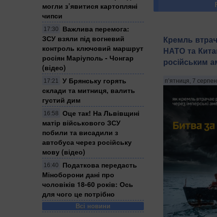
могли з’явитися картопляні
чипси
Важлива перемога:
17:30
ЗСУ взяли під вогневий
Кремль втрача
контроль ключовий маршрут
НАТО та Кита
росіян Маріуполь - Чонгар
російським ам
(відео)
​У Брянську горять
п’ятниця, 7 серпен
17:21
склади та митниця, валить
густий дим
Оце так! На Львівщині
16:58
матір військового ЗСУ
побили та висадили з
автобуса через російську
мову (відео)
Податкова передасть
16:40
Міноборони дані про
чоловіків 18-60 років: Ось
для чого це потрібно
Всі новини