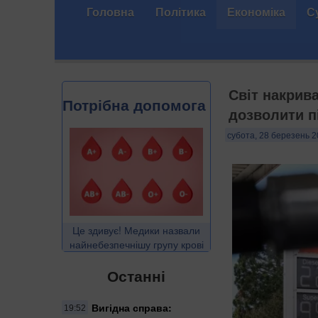
Головна
Політика
Економіка
С
Світ накрива
Потрібна допомога
дозволити п
субота, 28 березень 2
Це здивує! Медики назвали
найнебезпечнішу групу крові
Останні
Вигідна справа:
19:52