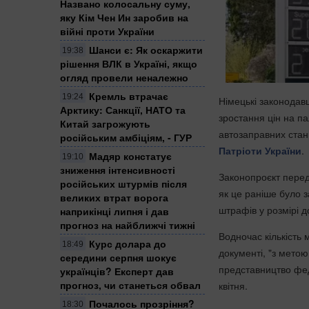
Названо колосальну суму,
яку Кім Чен Ин заробив на
війні проти України
Шанси є: Як оскаржити
19:38
рішення ВЛК в Україні, якщо
огляд провели неналежно
Кремль втрачає
19:24
Німецькі законодав
Арктику: Санкції, НАТО та
зростання цін на п
Китай загрожують
автозаправних стан
російським амбіціям, - ГУР
Патріоти України
.
Мадяр констатує
19:10
зниження інтенсивності
Законопроєкт перед
російських штурмів після
як це раніше було 
великих втрат ворога
штрафів у розмірі д
наприкінці липня і дав
прогноз на найближчі тижні
Водночас кількість 
Курс долара до
18:49
документі, "з метою
середини серпня шокує
представництво фед
українців? Експерт дав
прогноз, чи станеться обвал
квітня.
Почалось прозріння?
18:30