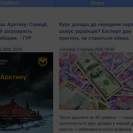
FaceBook
Disqus
є Арктику: Санкції,
Курс долара до середини сер
й загрожують
шокує українців? Експерт дав
біціям, - ГУР
прогноз, чи станеться обвал
ь 2026, 19:24
п’ятниця, 7 серпень 2026, 18:49
Трохи дорожче за 45 гривень — таки
прогнозується курс долара у першій д
серпня. І наближення осені зазвичай