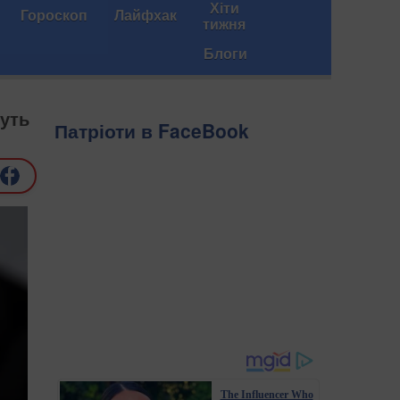
Хіти
Гороскоп
Лайфхак
тижня
Блоги
чуть
Патріоти в FaceBook
The Influencer Who