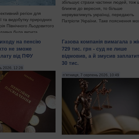
збільшує страхи частини людей, тож 
ближче до вересня, то більше
ективний регіон для
нервуватимуть українці, передають
ії та видобутку природних
Патріоти України. Таке пояснення мож
рія Північного Льодовитого
едавна була вкрита
и криги й залишалася
иходу на пенсію
Газова компанія вимагала з жі
для судноплавства, за
хто не зможе
729 тис. грн - суд не лише
атичних мод...
лату від ПФУ
відмовив, а й змусив заплатит
30 тис.
ь 2026, 12:28
п’ятниця, 7 серпень 2026, 10:49