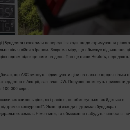
ці (Бундестаг) схвалили попередні заходи щодо стримування різкого
альне після війни з Іраном. Зокрема міру, що обмежує підвищення ц
ціях одним підвищенням на день. Про це пише Reuters, передають
бачає, що АЗС зможуть підвищувати ціни на пальне щодня тільки оп
затверджено в Австрії, зазначає DW. Порушення можуть призвести д
о 100 000 євро.
можливих знижень ціни, як і раніше, не обмежується, як йдеться в
 підтримки конкуренції". Якщо ці заходи підтримає бундесрат –
еральних земель Німеччини, то обмеження набудуть чинності з по