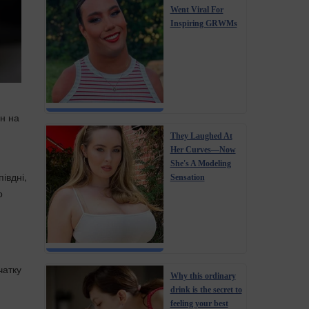
Went Viral For
Inspiring GRWMs
ін на
They Laughed At
Her Curves—Now
She's A Modeling
івдні,
Sensation
о
чатку
Why this ordinary
drink is the secret to
feeling your best