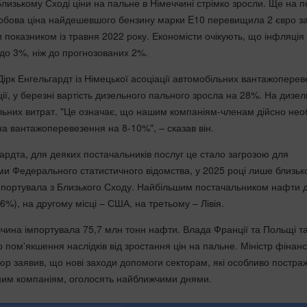
Близькому Сході ціни на пальне в Німеччині стрімко зросли. Ще на п
бова ціна найдешевшого бензину марки E10 перевищила 2 євро за 
показником із травня 2022 року. Економісти очікують, що інфляція
до 3%, ніж до прогнозованих 2%.
Дірк Енгельгардт із Німецької асоціації автомобільних вантажоперев
ації, у березні вартість дизельного пального зросла на 28%. На дизел
ьних витрат. "Це означає, що нашим компаніям-членам дійсно нео
а вантажоперевезення на 8-10%", – сказав він.
ардта, для деяких постачальників послуг це стало загрозою для
и Федерального статистичного відомства, у 2025 році лише близьк
мпортувала з Близького Сходу. Найбільшим постачальником нафти 
6%), на другому місці – США, на третьому – Лівія.
ччина імпортувала 75,7 млн тонн нафти. Влада Франції та Польщі т
пом'якшення наслідків від зростання цін на пальне. Міністр фінанс
юр заявив, що нові заходи допомоги секторам, які особливо постра
ним компаніям, оголосять найближчими днями.