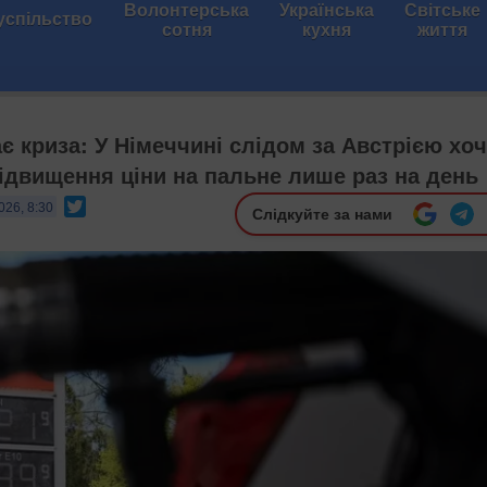
Волонтерська
Українська
Світське
успільство
сотня
кухня
життя
є криза: У Німеччині слідом за Австрією хо
ідвищення ціни на пальне лише раз на день
Twitter
026, 8:30
Слідкуйте за нами