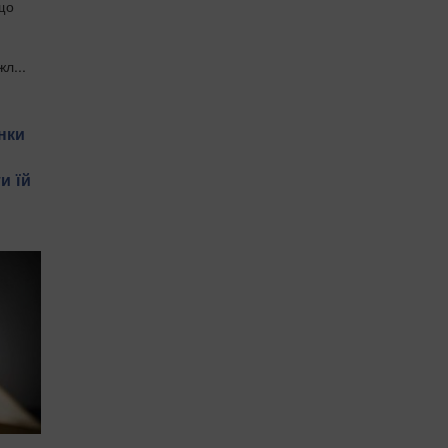
що
л...
нки
и їй