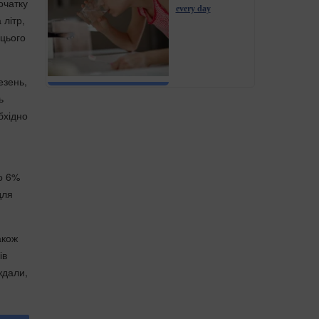
очатку
every day
літр,
 цього
езень,
ь
бхідно
о 6%
для
акож
ів
ждали,