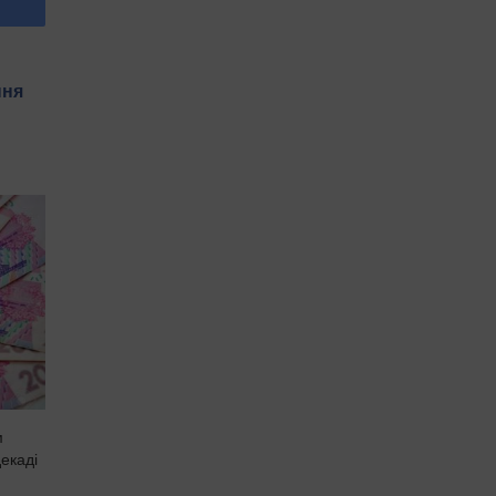
пня
м
екаді