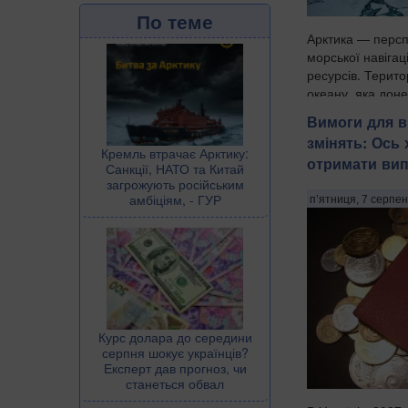
По теме
Арктика — персп
морської навігац
ресурсів. Терито
океану, яка дон
товстими шарам
Вимоги для в
важкодоступною 
змінять: Ось 
прогнозами клім
Кремль втрачає Арктику:
отримати вип
Санкції, НАТО та Китай
загрожують російським
амбіціям, - ГУР
п’ятниця, 7 серпен
Курс долара до середини
серпня шокує українців?
Експерт дав прогноз, чи
станеться обвал