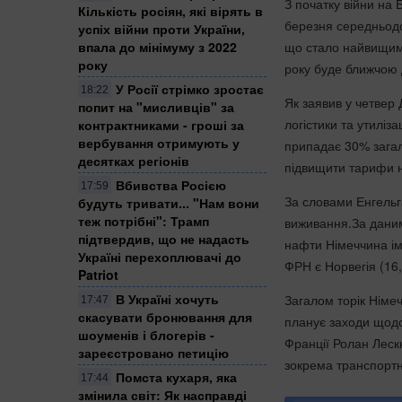
З початку війни на 
Кількість росіян, які вірять в
березня середньодо
успіх війни проти України,
що стало найвищим 
впала до мінімуму з 2022
року
року буде ближчою 
У Росії стрімко зростає
18:22
Як заявив у четвер 
попит на "мисливців" за
логістики та утиліз
контрактниками - гроші за
вербування отримують у
припадає 30% загал
десятках регіонів
підвищити тарифи н
Вбивства Росією
17:59
За словами Енгельг
будуть тривати... "Нам вони
теж потрібні": Трамп
виживання.За даним
підтвердив, що не надасть
нафти Німеччина і
Україні перехоплювачі до
ФРН є Норвегія (16,
Patriot
В Україні хочуть
Загалом торік Німе
17:47
скасувати бронювання для
планує заходи щодо 
шоуменів і блогерів -
Франції Ролан Леск
зареєстровано петицію
зокрема транспорт
Помста кухаря, яка
17:44
змінила світ: Як насправді