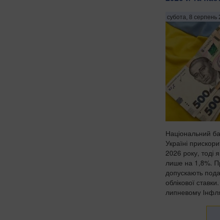
субота, 8 серпень 
Національний бан
Україні прискор
2026 року, тоді 
лише на 1,8%. П
допускають под
облікової ставки
липневому Інфляц