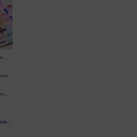
ть
нути
н...
ою -