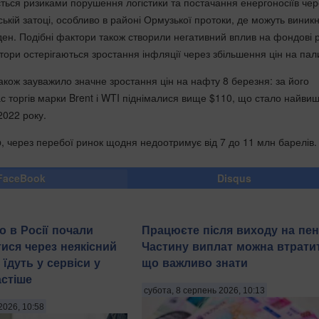
ться ризиками порушення логістики та постачання енергоносіїв чер
ькій затоці, особливо в районі Ормузької протоки, де можуть виник
ен. Подібні фактори також створили негативний вплив на фондові 
тори остерігаються зростання інфляції через збільшення цін на пал
акож зауважило значне зростання цін на нафту 8 березня: за його
ас торгів марки Brent і WTI піднімалися вище $110, що стало найв
2022 року.
p, через перебої ринок щодня недоотримує від 7 до 11 млн барелів.
FaceBook
Disqus
о в Росії почали
Працюєте після виходу на пе
ися через неякісний
Частину виплат можна втратит
 їдуть у сервіси у
що важливо знати
астіше
субота, 8 серпень 2026, 10:13
2026, 10:58