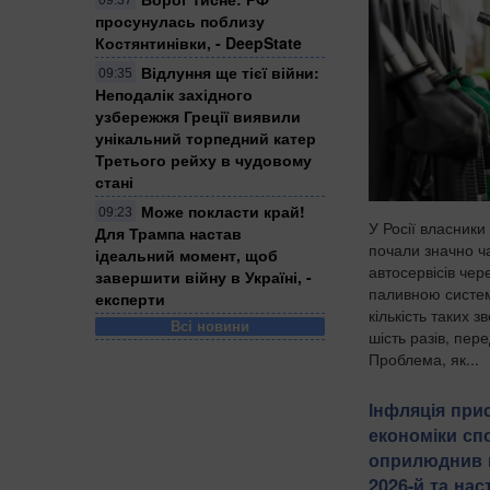
09:37
просунулась поблизу
Костянтинівки, - DeepState
Відлуння ще тієї війни:
09:35
Неподалік західного
узбережжя Греції виявили
унікальний торпедний катер
Третього рейху в чудовому
стані
Може покласти край!
09:23
У Росії власники
Для Трампа настав
почали значно ч
ідеальний момент, щоб
автосервісів чер
завершити війну в Україні, -
паливною систе
експерти
кількість таких 
Всі новини
шість разів, пер
Проблема, як...
Інфляція при
економіки сп
оприлюднив 
2026-й та нас