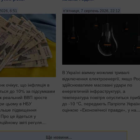
2026, 6:51
п’ятниця, 7 серпень 2026, 22:12
В Україні взимку можливі тривалі
відключення електроенергії, якщо Рос
здійснюватиме масовані удари по
к очікує, що інфляція в
енергетичній інфраструктурі, а
иться до 10% за підсумками
температура повітря опуститься при
як реальний ВВП зросте
до -10 °C, передають Патріоти Україн
ри цьому в НБУ
оцінкою «Економічної правди», у на...
альше підвищення
. Про це йдеться у
ійному звіті регуля...