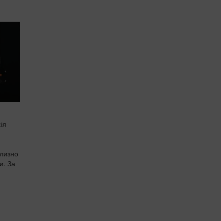
ія
близно
и. За