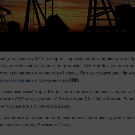
вищили позначку $110 за барель через воєнний конфлікт навколо І
ну нестабільність на ринку енергоносіїв. Цей стрибок цін став пер
тість залишалася нижчою за цей рівень. Про це свідчать дані біржо
атріоти України
з посиланням на CNN.
івнічноморської марки Brent з постачанням у травні на лондонській
березня 2026 року, додали 19,8% і сягнули $111,04 за барель. Вище
 не торгувалася з 5 липня 2022 року.
єю, така динаміка зумовлена побоюваннями інвесторів щодо можливи
ні нафти з регіону Близького Сходу.