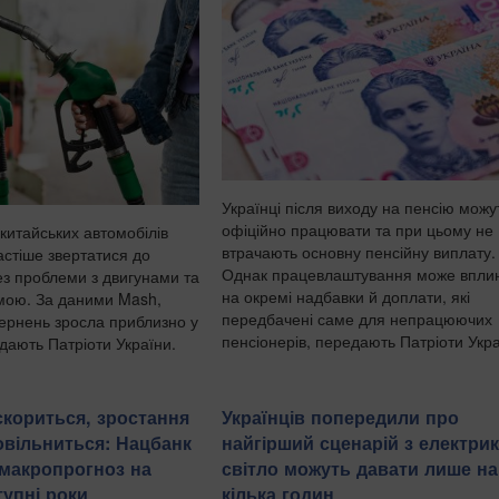
Українці після виходу на пенсію можу
офіційно працювати та при цьому не
 китайських автомобілів
втрачають основну пенсійну виплату.
астіше звертатися до
Однак працевлаштування може впли
ез проблеми з двигунами та
на окремі надбавки й доплати, які
мою. За даними Mash,
передбачені саме для непрацюючих
звернень зросла приблизно у
пенсіонерів, передають Патріоти Украї
едають Патріоти України.
скориться, зростання
Українців попередили про
овільниться: Нацбанк
найгірший сценарій з електрик
макропрогноз на
світло можуть давати лише на
тупні роки
кілька годин