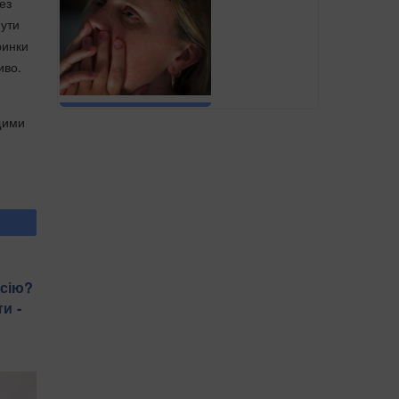
ез
нути
ринки
иво.
ищими
нсію?
и -