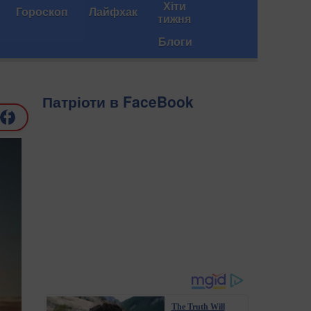
Хіти
Гороскоп
Лайфхак
тижня
Блоги
Патріоти в FaceBook
The Truth Will