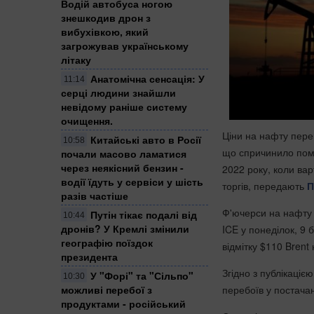
Водій автобуса ногою
знешкодив дрон з
вибухівкою, який
загрожував українському
літаку
Анатомічна сенсація: У
11:14
серці людини знайшли
невідому раніше систему
очищення.
Ціни на нафту пере
Китайські авто в Росії
10:58
що спричинило поміт
почали масово ламатися
через неякісний бензин -
2022 року, коли вар
водії їдуть у сервіси у шість
торгів, передають
П
разів частіше
Ф'ючерси на нафту п
Путін тікає подалі від
10:44
дронів? У Кремлі змінили
ICE у понеділок, 9 
географію поїздок
відмітку $110 Brent
президента
Згідно з публікаці
У "Форі" та "Сільпо"
10:30
перебоїв у постачан
можливі перебої з
продуктами - російський