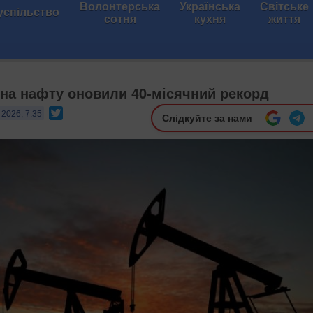
Волонтерська
Українська
Світське
успільство
сотня
кухня
життя
и на нафту оновили 40-місячний рекорд
Twitter
 2026, 7:35
Слідкуйте за нами