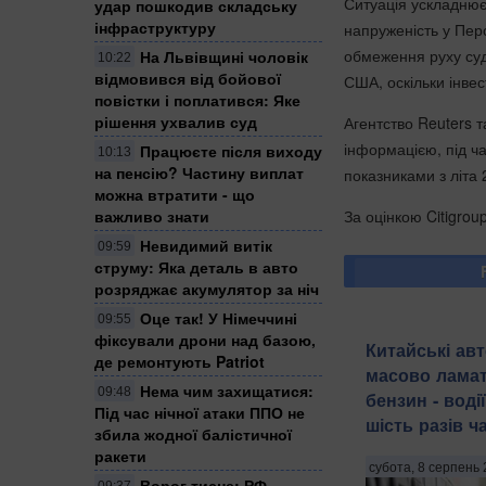
Ситуація ускладнює
удар пошкодив складську
інфраструктуру
напруженість у Перс
обмеження руху суд
На Львівщині чоловік
10:22
відмовився від бойової
США, оскільки інвес
повістки і поплатився: Яке
рішення ухвалив суд
Агентство Reuters т
інформацією, під ч
Працюєте після виходу
10:13
на пенсію? Частину виплат
показниками з літа 
можна втратити - що
За оцінкою Citigrou
важливо знати
Невидимий витік
09:59
струму: Яка деталь в авто
розряджає акумулятор за ніч
Оце так! У Німеччині
09:55
фіксували дрони над базою,
Китайські авт
де ремонтують Patriot
масово ламат
Нема чим захищатися:
09:48
бензин - водії
Під час нічної атаки ППО не
шість разів ч
збила жодної балістичної
ракети
субота, 8 серпень 
Ворог тисне: РФ