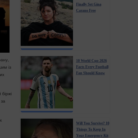
Finally Set Gina
Carano Free
рану,
10 World Cup 2026
шим із
Facts Every Football
Fan Should Know
вих
 біржі
 за
х
Will You Survive? 10
Things To Keep In
Your Emergency Kit