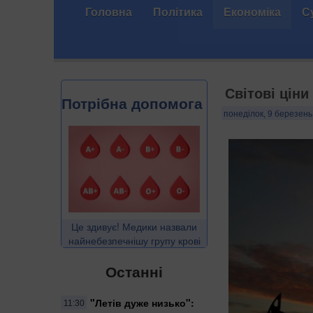
Головна
Політика
Економіка
С
Світові цін
Потрібна допомога
понеділок, 9 березень
Це здивує! Медики назвали
найнебезпечнішу групу крові
Останні
"Летів дуже низько":
11:30