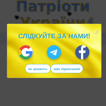
×
СЛІДКУЙТЕ ЗА НАМИ!
не цікавить
вже підписаний