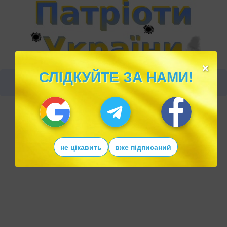
×
СЛІДКУЙТЕ ЗА НАМИ!
не цікавить
вже підписаний