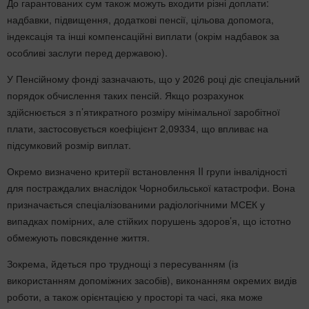
До гарантованих сум також можуть входити різні доплати:
надбавки, підвищення, додаткові пенсії, цільова допомога,
індексація та інші компенсаційні виплати (окрім надбавок за
особливі заслуги перед державою).
У Пенсійному фонді зазначають, що у 2026 році діє спеціальний
порядок обчислення таких пенсій. Якщо розрахунок
здійснюється з п’ятикратного розміру мінімальної заробітної
плати, застосовується коефіцієнт 2,09334, що впливає на
підсумковий розмір виплат.
Окремо визначено критерії встановлення II групи інвалідності
для постраждалих внаслідок Чорнобильської катастрофи. Вона
призначається спеціалізованими радіологічними МСЕК у
випадках помірних, але стійких порушень здоров’я, що істотно
обмежують повсякденне життя.
Зокрема, йдеться про труднощі з пересуванням (із
використанням допоміжних засобів), виконанням окремих видів
роботи, а також орієнтацією у просторі та часі, яка може