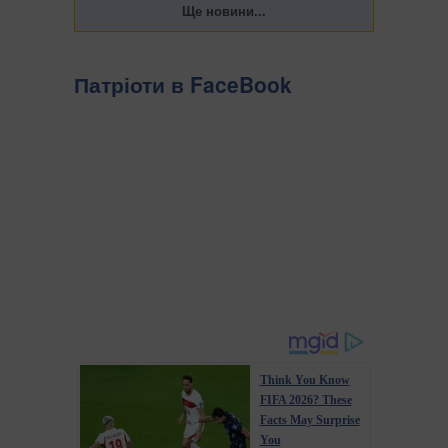
Патріоти в FaceBook
Think You Know
FIFA 2026? These
Facts May Surprise
You