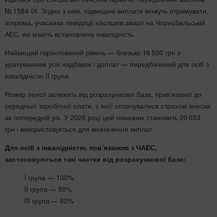
№ 1584-ІХ. Згідно з ним, підвищені виплати можуть отримувати,
зокрема, учасники ліквідації наслідків аварії на Чорнобильській
АЕС, які мають встановлену інвалідність.
Найвищий гарантований рівень — близько 16 500 грн з
урахуванням усіх надбавок і доплат — передбачений для осіб з
інвалідністю II групи.
Розмір пенсії залежить від розрахункової бази, прив’язаної до
середньої заробітної плати, з якої сплачувалися страхові внески
за попередній рік. У 2026 році цей показник становить 20 653
грн і використовується для визначення виплат.
Для осіб з інвалідністю, пов’язаною з ЧАЕС,
застосовуються такі частки від розрахункової бази:
I група — 100%
II група — 80%
III група — 60%