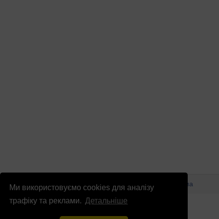
© Патріоти України 2026
Правова інформація
Реклама
Ми використовуємо cookies для аналізу
info
@
patrioty.org.ua
трафіку та реклами.
Детальніше