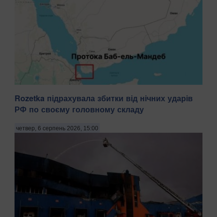
Rozetka підрахувала збитки від нічних ударів
Судноплавство через Баб-ель-Мандебську протоку, яка є
РФ по своєму головному складу
одним із ключових морських торговельних вузлів, суттєво
скоротилося порівняно з попереднім днем. Про це
четвер, 6 серпень 2026, 15:00
свідчать дані моніторингу судноплавства, передають
Патріоти України з посиланням на Reuters. 5...