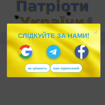
×
СЛІДКУЙТЕ ЗА НАМИ!
не цікавить
вже підписаний