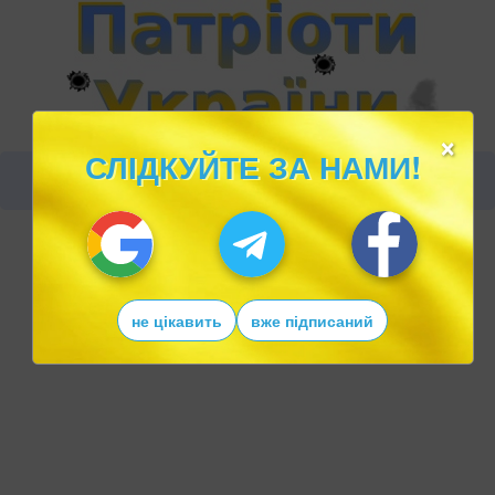
×
СЛІДКУЙТЕ ЗА НАМИ!
не цікавить
вже підписаний