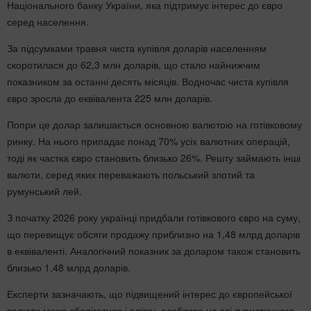
Національного банку України, яка підтримує інтерес до євро
серед населення.
За підсумками травня чиста купівля доларів населенням
скоротилася до 62,3 млн доларів, що стало найнижчим
показником за останні десять місяців. Водночас чиста купівля
євро зросла до еквівалента 225 млн доларів.
Попри це долар залишається основною валютою на готівковому
ринку. На нього припадає понад 70% усіх валютних операцій,
тоді як частка євро становить близько 26%. Решту займають інші
валюти, серед яких переважають польський злотий та
румунський лей.
З початку 2026 року українці придбали готівкового євро на суму,
що перевищує обсяги продажу приблизно на 1,48 млрд доларів
в еквіваленті. Аналогічний показник за доларом також становить
близько 1,48 млрд доларів.
Експерти зазначають, що підвищений інтерес до європейської
валюти може зберігатися і влітку, особливо на тлі туристичного