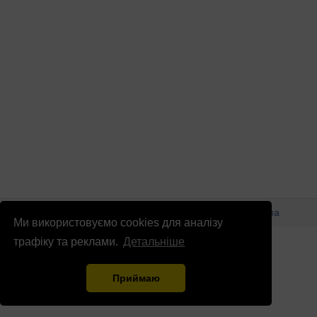
© Патріоти України 2026
Правова інформація
Реклама
Ми використовуємо cookies для аналізу
info
@
patrioty.org.ua
трафіку та реклами.
Детальніше
Приймаю