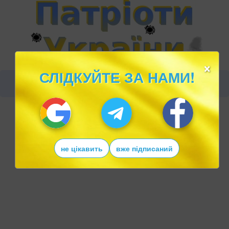
×
СЛІДКУЙТЕ ЗА НАМИ!
не цікавить
вже підписаний