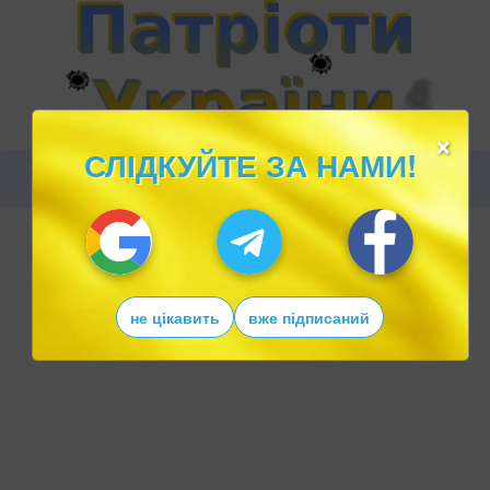
×
СЛІДКУЙТЕ ЗА НАМИ!
не цікавить
вже підписаний