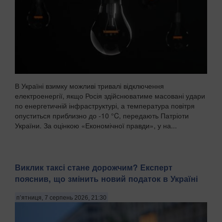
В Україні взимку можливі тривалі відключення
електроенергії, якщо Росія здійснюватиме масовані удари
по енергетичній інфраструктурі, а температура повітря
опуститься приблизно до -10 °C, передають Патріоти
України. За оцінкою «Економічної правди», у на...
Виклик таксі стане дорожчим? Експерт
пояснив, що змінить новий податок в Україні
п’ятниця, 7 серпень 2026, 21:30