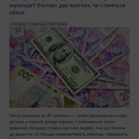
українців? Експерт дав прогноз, чи станеться
Льодовитого океану, яка донедавна була вкрита товстими
шарами криги й залишалася важкодоступною для
обвал
судноплавства, за прогнозами кліматичних мод...
п’ятниця, 7 серпень 2026, 18:49
Трохи дорожче за 45 гривень — таким прогнозується курс
долара у першій декаді серпня. І наближення осені
зазвичай збільшує страхи частини людей, тож що ближче
до вересня, то більше нервуватимуть українці, передають