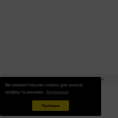
© Патріоти України 2026
Правова інформація
Реклама
Ми використовуємо cookies для аналізу
info
@
patrioty.org.ua
трафіку та реклами.
Детальніше
Приймаю