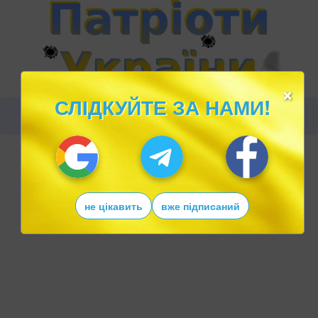
×
СЛІДКУЙТЕ ЗА НАМИ!
не цікавить
вже підписаний