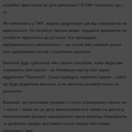
потрібно звертатися за цією виплатою? В ПФУ пояснили, що –
ні.
Як пояснюють у ПФУ, жодних додаткових дій від отримувачів не
вимагається. Не потрібно писати заяви, подавати документи чи
особисто звертатися до установ. Уся процедура
відбуватиметься автоматично – на основі вже наявних даних
про одержувачів пенсій і соціальних допомог.
Виплата буде здійснена тим самим способом, яким люди вже
отримують свої кошти – на банківську картку або через
відділення "Укрпошти". Гроші надійдуть окремою сумою – тобто
це буде додаткова виплата, а не частина основної пенсії чи
допомоги.
Важливо, що ключовою умовою є статус отримувача станом на
1 квітня – саме на цю дату визначатиметься право на доплату.
Автоматичний формат нарахування також мінімізує бюрократію
та дозволяє швидко доставити кошти людям без зайвих
процедур і черг.