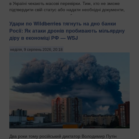
в Україні чекають масові перевірки. Тим, хто не зможе
підтвердити свій статус або надати необхідні документи,
виплат можуть призупинити або скасувати, передають
Патріоти України. Аудит здійснюватим...
Удари по Wildberries тягнуть на дно банки
Росії: Як атаки дронів пробивають мільярдну
діру в економіці РФ — WSJ
неділя, 9 серпень 2026, 20:18
Два роки тому російський диктатор Володимир Путін