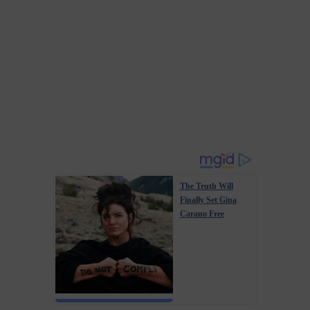
The Truth Will
Finally Set Gina
Carano Free