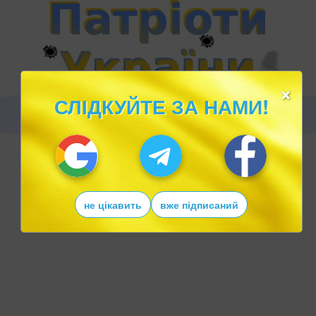
×
СЛІДКУЙТЕ ЗА НАМИ!
не цікавить
вже підписаний