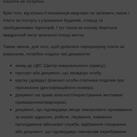
платити не потрібно.
Крім того, від кількості мешканців квартири не залежить також і
плата за послугу з утримання будинків, споруд та
прибудинкових територій. І тут також за основу береться
квадратний метр загальної площі житла.
Таким чином, для того, щоб добитися перерахунку плати за
комуналку, потрібно подати такі документи:
заяву до ЦКС (Центр комунальгного сервісу);
паспорт або документ, що засвідчує особу;
картку (довідку) фізичної особи-платника податків про
присвоєння ідентифікаційного номера;
документ на право власності/користування житловим
приміщенням/квартирою;
документ, що підтверджує місце тимчасового проживання
за іншою адресою, роботи, лікування, навчання,
проходження військової служби, відбування покарання
або документ, що підтверджує тимчасове перебування