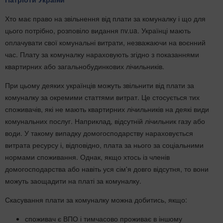
Хто має право на звільнення від плати за комуналку і що для
цього потрібно, розповіло видання nv.ua. Українці мають
оплачувати свої комунальні витрати, незважаючи на воєнний
час. Плату за комуналку нараховують згідно з показаннями
квартирних або загальнобудинкових лічильників.
При цьому деяких українців можуть звільнити від плати за
комуналку за окремими статтями витрат. Це стосується тих
споживачів, які не мають квартирних лічильників на деякі види
комунальних послуг. Наприклад, відсутній лічильник газу або
води. У такому випадку домогосподарству нараховується
витрата ресурсу і, відповідно, плата за нього за соціальними
нормами споживання. Однак, якщо хтось із членів
домогосподарства або навіть уся сім'я довго відсутня, то вони
можуть заощадити на платі за комуналку.
Скасування плати за комуналку можна добитись, якщо:
споживач є ВПО і тимчасово проживає в іншому