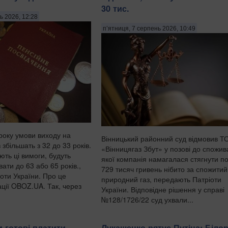
30 тис.
ь 2026, 12:28
п’ятниця, 7 серпень 2026, 10:49
 року умови виходу на
Вінницький районний суд відмовив Т
 збільшать з 32 до 33 років.
«Вінницягаз Збут» у позові до спожива
ають ці вимоги, будуть
якої компанія намагалася стягнути п
ти до 63 або 65 років.,
729 тисяч гривень нібито за спожитий
оти України. Про це
природний газ, передають Патріоти
ації OBOZ.UA. Так, через
України. Відповідне рішення у справі
№128/1726/22 суд ухвали...
 готові платити
Лукашенко рятує Путіна: Біло