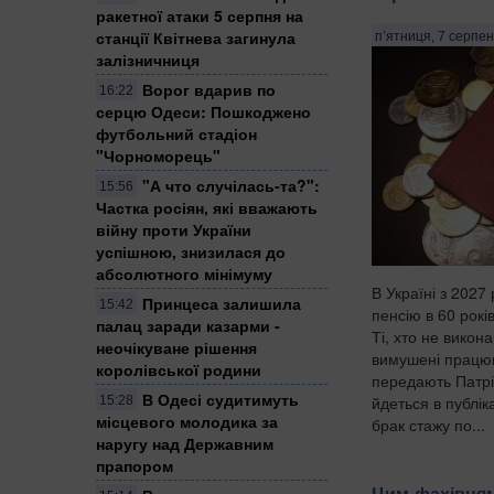
ракетної атаки 5 серпня на
станції Квітнева загинула
п’ятниця, 7 серпен
залізничниця
Ворог вдарив по
16:22
серцю Одеси: Пошкоджено
футбольний стадіон
"Чорноморець"
"А что случілась-та?":
15:56
Частка росіян, які вважають
війну проти України
успішною, знизилася до
абсолютного мінімуму
В Україні з 2027
Принцеса залишила
15:42
пенсію в 60 років
палац заради казарми -
Ті, хто не викон
неочікуване рішення
вимушені працюва
королівської родини
передають Патрі
В Одесі судитимуть
йдеться в публік
15:28
місцевого молодика за
брак стажу по...
наругу над Державним
прапором
Цим фахівцям