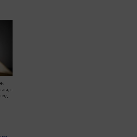
ОВ
чки, з
онад
русь