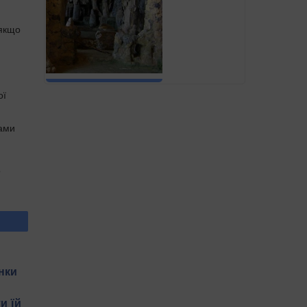
 якщо
ої
ками
о
нки
и їй