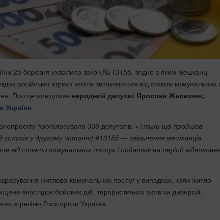
їни 25 березня ухвалила закон № 13155, згідно з яким мешканці
док російської агресії житла звільняються від сплати комунальних 
ння. Про це повідомив
народний депутат Ярослав Железняк,
и України
.
онопроєкту проголосувало 308 депутатів.
«Тільки що пройшов
 голосів у другому читанні) #13155 — звільнення мешканців
а від сплати комунальних послуг і податків на період відновле
нарахування житлово-комунальних послуг у випадках, коли житло
щене внаслідок бойових дій, терористичних актів чи диверсій,
ою агресією Росії проти України.