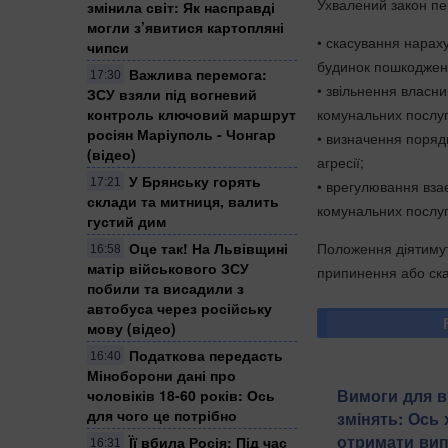
Ухвалений закон пе
змінила світ: Як насправді
могли з’явитися картопляні
• скасування нарах
чипси
будинок пошкоджени
Важлива перемога:
17:30
• звільнення власн
ЗСУ взяли під вогневий
комунальних послуг
контроль ключовий маршрут
росіян Маріуполь - Чонгар
• визначення порядк
(відео)
агресії;
​У Брянську горять
17:21
• врегулювання вза
склади та митниця, валить
комунальних послуг
густий дим
Положення діятимут
Оце так! На Львівщині
16:58
матір військового ЗСУ
припинення або ск
побили та висадили з
автобуса через російську
мову (відео)
Податкова передасть
16:40
Міноборони дані про
Вимоги для в
чоловіків 18-60 років: Ось
для чого це потрібно
змінять: Ось 
отримати вип
Її вбила Росія: Під час
16:31