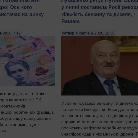
вро: Ось кого
у липні поставила Росії рекор
вистачає на ринку
кількість бензину та дизеля, -
Reuters
ь 2026, 7:12
четвер, 6 серпень 2026, 18:50
к праці дедалі гостріше
рів верстатів із ЧПК,
У липні поставки бензину та дизельн
 монтажників,
пального з Білорусі до Росії досягли 
 інших робітничих фахівців,
місячного рекорду на тлі дефіциту па
добути вищу освіту значно
спричиненого позаплановими зупинк
ібно економіці. Деякі
російських нафтопереробних заводів
ьно...
унаслідок ударів українських дронів. 