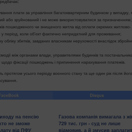
редбачає:
ування плати за управління багатоквартирним будинком у випадку,
й або зруйнований і не може використовуватися за призначенням;
иків пошкодженого чи знищеного житла від оплати окремих житлово-
 у період, коли об'єкт фактично непридатний для проживання;
у обліку збитків, завданих власникам нерухомості внаслідок збройн
ємодії між органами влади, управителями будинків та постачальни
 щодо фіксації пошкоджень і припинення нарахування платежів.
ь протягом усього періоду воєнного стану та ще один рік після йог
асування.
FaceBook
Disqus
иходу на пенсію
Газова компанія вимагала з жі
хто не зможе
729 тис. грн - суд не лише
лату від ПФУ
відмовив, а й змусив заплатит