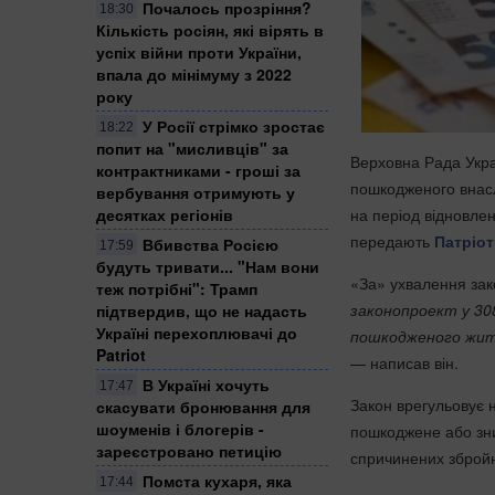
Почалось прозріння?
18:30
Кількість росіян, які вірять в
успіх війни проти України,
впала до мінімуму з 2022
року
У Росії стрімко зростає
18:22
попит на "мисливців" за
Верховна Рада Укра
контрактниками - гроші за
пошкодженого внаслі
вербування отримують у
на період відновле
десятках регіонів
передають
Патріот
Вбивства Росією
17:59
будуть тривати... "Нам вони
«За» ухвалення зак
теж потрібні": Трамп
законопроект у 308
підтвердив, що не надасть
Україні перехоплювачі до
пошкодженого житл
Patriot
— написав він.
В Україні хочуть
17:47
Закон врегульовує 
скасувати бронювання для
шоуменів і блогерів -
пошкоджене або зни
зареєстровано петицію
спричинених збройн
Помста кухаря, яка
17:44