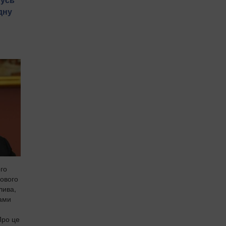
дну
ого
нового
лива,
ами
Про це