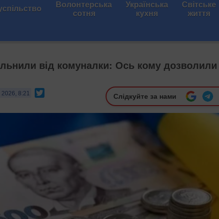
Волонтерська
Українська
Світське
успільство
сотня
кухня
життя
вільнили від комуналки: Ось кому дозволили
Twitter
 2026, 8:21
Слідкуйте за нами