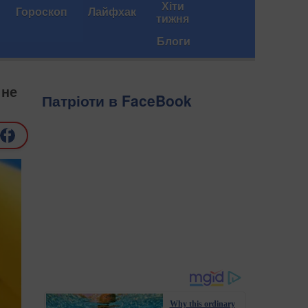
Хіти
Гороскоп
Лайфхак
тижня
Блоги
 не
Патріоти в FaceBook
Why this ordinary