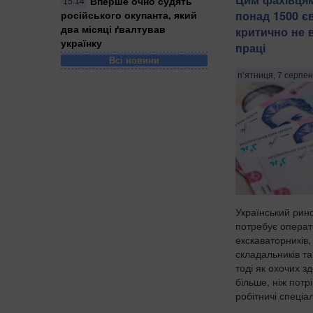
Вперше очно судять
15:14
понад 1500 є
російського окупанта, який
два місяці ґвалтував
критично не 
українку
праці
Всі новини
п’ятниця, 7 серпен
Український рино
потребує операто
екскаваторників,
складальників та
тоді як охочих з
більше, ніж потр
робітничі спеціал