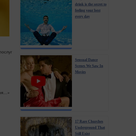
drink is the secret to
feeling your best
every day
послуг
Sensual Dance
Scenes We Saw In
Movies
ння…»
17 Rare Churches
Underground That
Still Exist