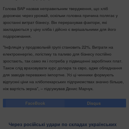
Голова ВАР назвав неправильним твердження, що хліб
дорожчає через урожай, оскільки головна причина полягає у
зростанні витрат бізнесу. Він перерахував фактори, які
закладаються у ціну хліба і дійсно є вирішальними для його
подорожчання.
"Інфляція у продовольчій групі становить 22%. Витрати на
електроенергію, логістику та паливо для бізнесу постійно
зростають, так само як і потреба у підвищенні заробітних плат.
Також слід враховувати курс долара та євро, адже обладнання
для заводів переважно імпортне. Усі ці чинники формують
відпускні ціни на хлібопекарських підприємствах значно більше,
ніж вартість зерна", – підсумував Денис Марчук.
FaceBook
Disqus
Через російські удари по складах українських