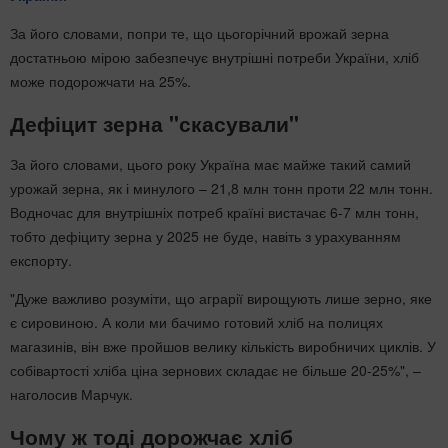
За його словами, попри те, що цьогорічний врожай зерна
достатньою мірою забезпечує внутрішні потреби України, хліб
може подорожчати на 25%.
Дефіцит зерна "скасували"
За його словами, цього року Україна має майже такий самий
урожай зерна, як і минулого – 21,8 млн тонн проти 22 млн тонн.
Водночас для внутрішніх потреб країні вистачає 6-7 млн тонн,
тобто дефіциту зерна у 2025 не буде, навіть з урахуванням
експорту.
"Дуже важливо розуміти, що аграрії вирощують лише зерно, яке
є сировиною. А коли ми бачимо готовий хліб на полицях
магазинів, він вже пройшов велику кількість виробничих циклів. У
собівартості хліба ціна зернових складає не більше 20-25%", –
наголосив Марчук.
Чому ж тоді дорожчає хліб