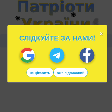
×
СЛІДКУЙТЕ ЗА НАМИ!
не цікавить
вже підписаний